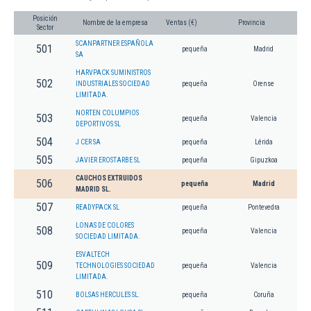
Posición
Nombre de la empresa
Ventas (€)
Provincia
Sector
SCANPARTNER ESPAÑOLA
501
pequeña
Madrid
SA
HARVPACK SUMINISTROS
502
INDUSTRIALES SOCIEDAD
pequeña
Orense
LIMITADA.
NORTEN COLUMPIOS
503
pequeña
Valencia
DEPORTIVOS SL
504
J CER SA
pequeña
Lérida
505
JAVIER EROSTARBE SL
pequeña
Gipuzkoa
CAUCHOS EXTRUIDOS
506
pequeña
Madrid
MADRID SL.
507
READYPACK SL
pequeña
Pontevedra
LONAS DE COLORES
508
pequeña
Valencia
SOCIEDAD LIMITADA.
ESVALTECH
509
TECHNOLOGIES SOCIEDAD
pequeña
Valencia
LIMITADA.
510
BOLSAS HERCULES SL.
pequeña
Coruña