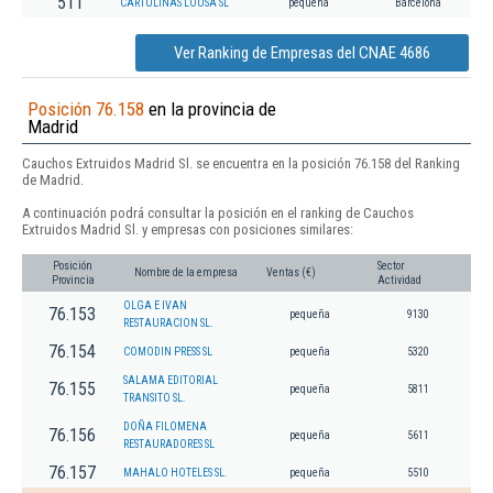
511
CARTULINAS LOUSA SL
pequeña
Barcelona
Ver Ranking de Empresas del CNAE 4686
Posición 76.158
en la provincia de
Madrid
Cauchos Extruidos Madrid Sl. se encuentra en la posición 76.158 del Ranking
de Madrid.
A continuación podrá consultar la posición en el ranking de Cauchos
Extruidos Madrid Sl. y empresas con posiciones similares:
Posición
Sector
Nombre de la empresa
Ventas (€)
Provincia
Actividad
OLGA E IVAN
76.153
pequeña
9130
RESTAURACION SL.
76.154
COMODIN PRESS SL
pequeña
5320
SALAMA EDITORIAL
76.155
pequeña
5811
TRANSITO SL.
DOÑA FILOMENA
76.156
pequeña
5611
RESTAURADORES SL
76.157
MAHALO HOTELES SL.
pequeña
5510