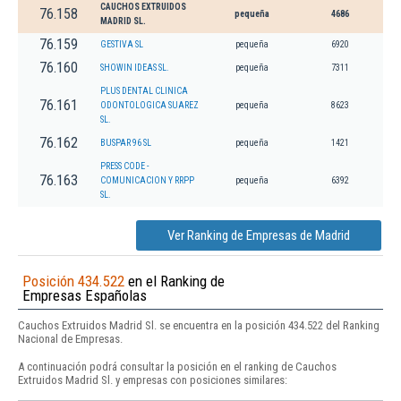
CAUCHOS EXTRUIDOS
76.158
pequeña
4686
MADRID SL.
76.159
GESTIVA SL
pequeña
6920
76.160
SHOWIN IDEAS SL.
pequeña
7311
PLUS DENTAL CLINICA
76.161
ODONTOLOGICA SUAREZ
pequeña
8623
SL.
76.162
BUSPAR 96 SL
pequeña
1421
PRESS CODE -
76.163
COMUNICACION Y RRPP
pequeña
6392
SL.
Ver Ranking de Empresas de Madrid
Posición 434.522
en el Ranking de
Empresas Españolas
Cauchos Extruidos Madrid Sl. se encuentra en la posición 434.522 del Ranking
Nacional de Empresas.
A continuación podrá consultar la posición en el ranking de Cauchos
Extruidos Madrid Sl. y empresas con posiciones similares: