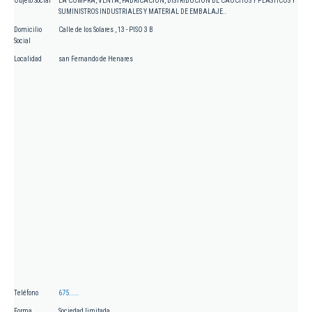
Objeto Social
LA COMPRA, VENTA, FABRICACION, DISTRIBUCION DE CAUCHOS Y PLASTICOS Y
SUMINISTROS INDUSTRIALES Y MATERIAL DE EMBALAJE..
Domicilio
Calle de los Solares , 13 - PISO 3 B
Social
Localidad
san Fernando de Henares
Teléfono
675.....
Forma
Sociedad limitada