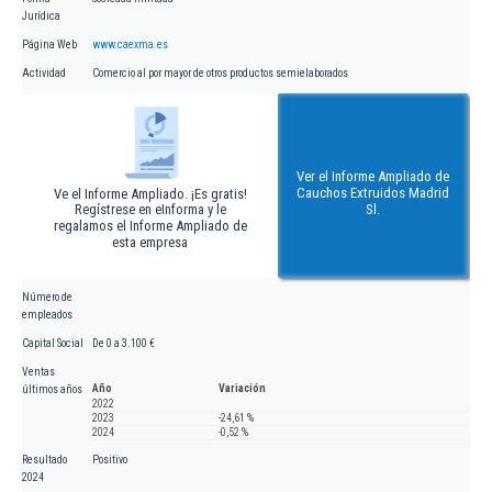
Jurídica
Página Web
www.caexma.es
Actividad
Comercio al por mayor de otros productos semielaborados
Ver el Informe Ampliado de
Cauchos Extruidos Madrid
Ve el Informe Ampliado. ¡Es gratis!
Regístrese en eInforma y le
Sl.
regalamos el Informe Ampliado de
esta empresa
Número de
empleados
Capital Social
De 0 a 3.100 €
Ventas
Año
Variación
últimos años
2022
2023
-24,61 %
2024
-0,52 %
Resultado
Positivo
2024