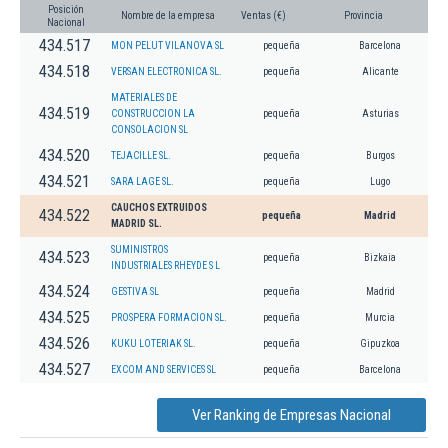
Posición
Nombre de la empresa
Ventas (€)
Provincia
Nacional
434.517
MON PELUT VILANOVA SL
pequeña
Barcelona
434.518
VERSAN ELECTRONICA SL.
pequeña
Alicante
MATERIALES DE
434.519
CONSTRUCCION LA
pequeña
Asturias
CONSOLACION SL
434.520
TEJACILLE SL.
pequeña
Burgos
434.521
SARA LAGE SL.
pequeña
Lugo
CAUCHOS EXTRUIDOS
434.522
pequeña
Madrid
MADRID SL.
SUMINISTROS
434.523
pequeña
Bizkaia
INDUSTRIALES RHEYDE S L
434.524
GESTIVA SL
pequeña
Madrid
434.525
PROSPERA FORMACION SL.
pequeña
Murcia
434.526
KUKU LOTERIAK SL.
pequeña
Gipuzkoa
434.527
EXCOM AND SERVICES SL
pequeña
Barcelona
Ver Ranking de Empresas Nacional