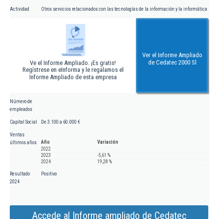
Actividad
Otros servicios relacionados con las tecnologías de la información y la informática
Ver el Informe Ampliado
de Cedatec 2000 Sl
Ve el Informe Ampliado. ¡Es gratis!
Regístrese en eInforma y le regalamos el
Informe Ampliado de esta empresa
Número de
empleados
Capital Social
De 3.100 a 60.000 €
Ventas
Año
Variación
últimos años
2022
2023
-5,61 %
2024
19,28 %
Resultado
Positivo
2024
Accede al Informe ampliado de Cedatec