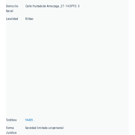
Domicilio
Calle Hurtado de Amezaga , 27 - 14 DPTO. 3
Social
Localidad
Bilbao
Teléfono
94439...
Forma
Sociedad limitada unipersonal
Jurídica