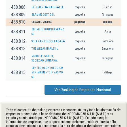
438.808
EXPERIENCIA NATURAL SL.
pequeña
Orense
438.809
BLAUME GESTIO SL
pequeña
Tarragona
438.810
CEDATEC 2000 SL
pequeña
Bizkaia
DISTRIBUCIONES HERRANZ
438.811
pequeña
Ávila
SL
438.812
SOLER AND DEGOLLADA SA
pequeña
Barcelona
438.813
THE WEBANIMALS S.L.
pequeña
Barcelona
MOTO REUS CLUB,
438.814
pequeña
Tarragona
SOCIEDAD LIMITADA.
CENTRO ODONTOLOGICO
438.815
MINIMAMENTE INVASIVO
pequeña
Málaga
SL.
Ver Ranking de Empresas Nacional
Todo el contenido de ranking-empresas.eleconomista.es y toda la información de
empresas procede de la base de datos de INFORMA D&B S.A.U. (S.M.E.) y es
tratada y suministrada por INFORMA D&B S.A.U. (S.M.E.). En todo caso, la
información de empresas que proporcionamos debe ser tenida en cuenta sólo
como un elemento más a considerar a la hora de adoptar decisiones comerciales