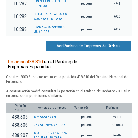
TRANSPORTES ROBERTO
10.287
pequeña
4941
PIENSOS SL.
BERRITUADAR ASESORES
10.288
pequeña
6920
SOCIEDAD LIMITADA.
IRAMACCRO ASESORIA
10.289
pequeña
6832
JURIDICA SL
Ver Ranking de Empresas de Bizkaia
Posición 438.810
en el Ranking de
Empresas Españolas
Cedatec 2000 Sl se encuentra en la posición 438.810 del Ranking Nacional de
Empresas.
A continuación podrá consultar la posición en el ranking de Cedatec 2000 Sl y
empresas con posiciones similares:
Posición
Nombre de la empresa
Ventas (€)
Provincia
Nacional
438.805
MM ACADEMY SL.
pequeña
Madrid
438.806
JEMAR TERMOMETRIA SL
pequeña
Asturias
MURILLO 7 INVERSIONES
438.807
pequeña
Sevilla
SOCIEDAD LIMITADA.