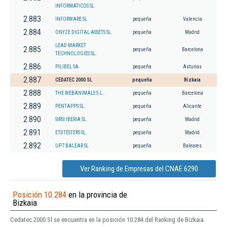
INFORMATICOS SL
2.883
INFORWARE SL
pequeña
Valencia
2.884
ONYZE DIGITAL ASSETS SL.
pequeña
Madrid
LEAD MARKET
2.885
pequeña
Barcelona
TECHNOLOGIES SL.
2.886
PILIBEL SA
pequeña
Asturias
2.887
CEDATEC 2000 SL
pequeña
Bizkaia
2.888
THE WEBANIMALS S.L.
pequeña
Barcelona
2.889
PENTAPPS SL.
pequeña
Alicante
2.890
SIRSI IBERIA SL
pequeña
Madrid
2.891
ETDTESTERS SL.
pequeña
Madrid
2.892
UP7 BALEAR SL
pequeña
Baleares
Ver Ranking de Empresas del CNAE 6290
Posición 10.284
en la provincia de
Bizkaia
Cedatec 2000 Sl se encuentra en la posición 10.284 del Ranking de Bizkaia.