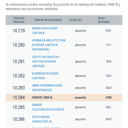
A continuación podrá consultar la posición en el ranking de Cedatec 2000 Sl y
empresas con posiciones similares:
Posición
Sector
Nombre de la empresa
Ventas (€)
Provincia
Actividad
BENEKOA SOCIEDAD
10.279
pequeña
4101
LIMITADA.
HORMAZA ARQUITECTURA
10.280
SOCIEDAD LIMITADA
pequeña
7111
PROFESIONAL.
GRUPO VALIDACION Y
10.281
GESTION SOCIEDAD
pequeña
7020
LIMITADA.
SUAMENDI SOCIEDAD
10.282
pequeña
5510
LIMITADA.
IMRES-76 REPARACIONES
10.283
pequeña
4324
INDUSTRIALES SL
10.284
CEDATEC 2000 SL
pequeña
6290
ESMAPE
10.285
pequeña
4321
TELECOMUNICACIONES SL
FIGHT HAVEN
10.286
pequeña
6910
CONSULTING, SL