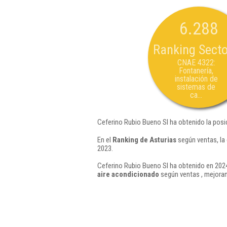
6.288
Ranking Secto
CNAE 4322:
Fontanería,
instalación de
sistemas de
ca...
Ceferino Rubio Bueno Sl ha obtenido la posi
En el
Ranking de Asturias
según ventas, la
2023.
Ceferino Rubio Bueno Sl ha obtenido en 2024
aire acondicionado
según ventas , mejoran