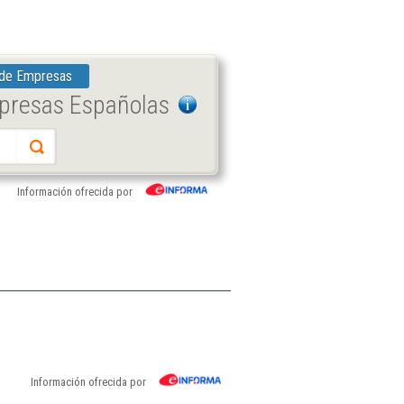
 de Empresas
mpresas Españolas
Información ofrecida por
Información ofrecida por