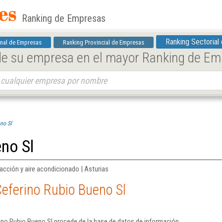
Ranking de Empresas
Ranking Sectorial
nal de Empresas
Ranking Provincial de Empresas
 de su empresa en el mayor Ranking de E
no Sl
no Sl
acción y aire acondicionado | Asturias
eferino Rubio Bueno Sl
ino Rubio Bueno Sl procede de la base de datos de información