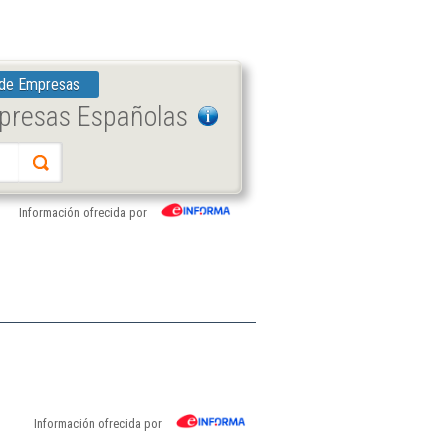
 de Empresas
mpresas Españolas
Información ofrecida por
Información ofrecida por