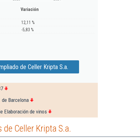
Variación
12,11 %
-5,83 %
pliado de Celler Kripta S.a.
37
1 de Barcelona
e Elaboración de vinos
de Celler Kripta S.a.