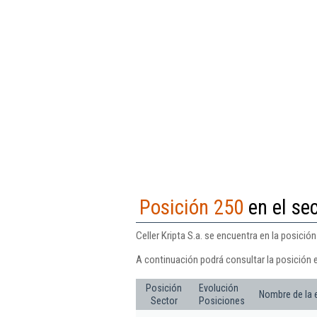
Posición 250
en el sec
Celler Kripta S.a. se encuentra en la posició
A continuación podrá consultar la posición e
Posición
Evolución
Nombre de la
Sector
Posiciones