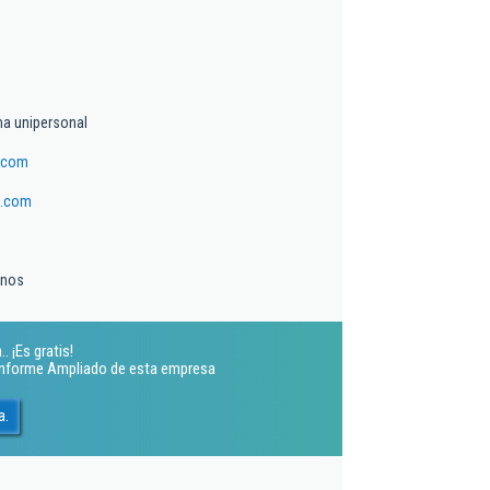
a unipersonal
a.com
a.com
inos
. ¡Es gratis!
 Informe Ampliado de esta empresa
a.