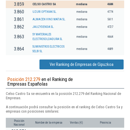
3.859
CELSO CASTRO SA
mediana
4684
3.860
UZURI OPTIKAK SL.
mediana
4774
3.861
ALMACEN VINO MATIA SL.
mediana
5611
3.862
JAUZYDENDA SL.
mediana
4727
SY MATERIALES
3.863
mediana
4664
ELECTROSOLDADURA SL
SUMINISTROS ELECTRICOS
3.864
mediana
4689
SELBI SL
Ver Ranking de Empresas de Gipuzkoa
Posición 212.279
en el Ranking de
Empresas Españolas
Celso Castro Sa se encuentra en la posición 212.279 del Ranking Nacional de
Empresas.
A continuación podrá consultar la posición en el ranking de Celso Castro Sa y
empresas con posiciones similares:
Posición
Nombre de la empresa
Ventas (€)
Provincia
Nacional