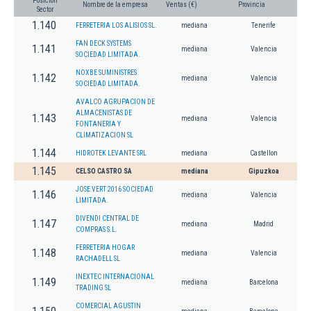
Posición
Nombre de la empresa
Ventas (€)
Provincia
Sector
1.140
FERRETERIA LOS ALISIOS SL.
mediana
Tenerife
FAN DECK SYSTEMS
1.141
mediana
Valencia
SOCIEDAD LIMITADA.
NOXBE SUMINISTRES
1.142
mediana
Valencia
SOCIEDAD LIMITADA.
AVALCO AGRUPACION DE
ALMACENISTAS DE
1.143
mediana
Valencia
FONTANERIA Y
CLIMATIZACION SL
1.144
HIDROTEK LEVANTE SRL
mediana
Castellon
1.145
CELSO CASTRO SA
mediana
Gipuzkoa
JOSE VERT 2016 SOCIEDAD
1.146
mediana
Valencia
LIMITADA.
DIVENDI CENTRAL DE
1.147
mediana
Madrid
COMPRAS S.L.
FERRETERIA HOGAR
1.148
mediana
Valencia
RACHADELL SL
INEXTEC INTERNACIONAL
1.149
mediana
Barcelona
TRADING SL
COMERCIAL AGUSTIN