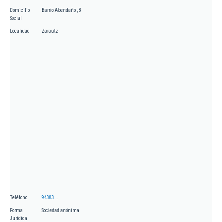
Domicilio
Barrio Abendaño , 8
Social
Localidad
Zarautz
Teléfono
94383...
Forma
Sociedad anónima
Jurídica