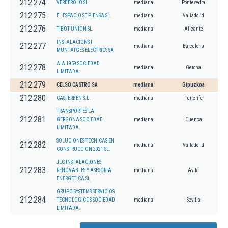
212.274
VERDEROLO SL.
mediana
Pontevedra
212.275
EL ESPACIO SE PIENSA SL.
mediana
Valladolid
212.276
TIBOT UNION SL.
mediana
Alicante
INSTALACIONS I
212.277
mediana
Barcelona
MUNTATGES ELECTRICS SA
AIA 1959 SOCIEDAD
212.278
mediana
Gerona
LIMITADA.
212.279
CELSO CASTRO SA
mediana
Gipuzkoa
212.280
CASFERBEN S.L.
mediana
Tenerife
TRANSPORTES LA
212.281
GERGONA SOCIEDAD
mediana
Cuenca
LIMITADA.
SOLUCIONES TECNICAS EN
212.282
mediana
Valladolid
CONSTRUCCION 2021 SL.
JLC INSTALACIONES
212.283
RENOVABLES Y ASESORIA
mediana
Ávila
ENERGETICA SL.
GRUPO SYSTEMS SERVICIOS
212.284
TECNOLOGICOS SOCIEDAD
mediana
Sevilla
LIMITADA.