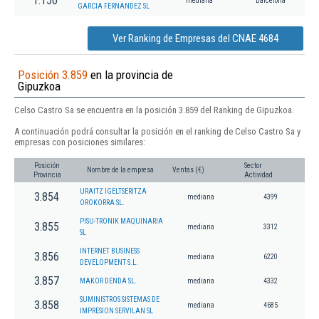
1.150
mediana
Barcelona
GARCIA FERNANDEZ SL
Ver Ranking de Empresas del CNAE 4684
Posición 3.859
en la provincia de
Gipuzkoa
Celso Castro Sa se encuentra en la posición 3.859 del Ranking de Gipuzkoa.
A continuación podrá consultar la posición en el ranking de Celso Castro Sa y
empresas con posiciones similares:
Posición
Sector
Nombre de la empresa
Ventas (€)
Provincia
Actividad
URAITZ IGELTSERITZA
3.854
mediana
4399
OROKORRA SL.
PISU-TRONIK MAQUINARIA
3.855
mediana
3312
SL
INTERNET BUSINESS
3.856
mediana
6220
DEVELOPMENT S.L.
3.857
MAKOR DENDA SL.
mediana
4332
SUMINISTROS SISTEMAS DE
3.858
mediana
4685
IMPRESION SERVILAN SL