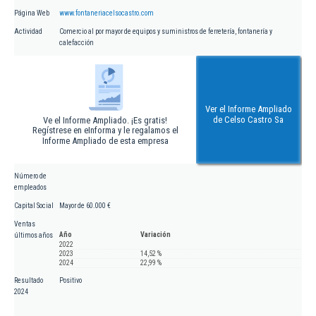
Página Web
www.fontaneriacelsocastro.com
Actividad
Comercio al por mayor de equipos y suministros de ferretería, fontanería y
calefacción
Ver el Informe Ampliado
de Celso Castro Sa
Ve el Informe Ampliado. ¡Es gratis!
Regístrese en eInforma y le regalamos el
Informe Ampliado de esta empresa
Número de
empleados
Capital Social
Mayor de 60.000 €
Ventas
Año
Variación
últimos años
2022
2023
14,52 %
2024
22,99 %
Resultado
Positivo
2024