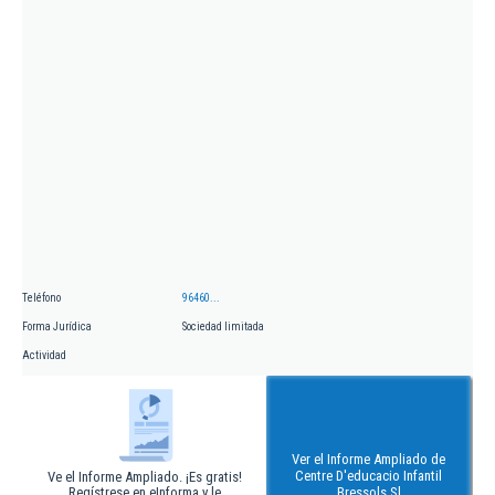
Teléfono
96460...
Forma Jurídica
Sociedad limitada
Actividad
Ver el Informe Ampliado de
Centre D'educacio Infantil
Ve el Informe Ampliado. ¡Es gratis!
Regístrese en eInforma y le
Bressols Sl