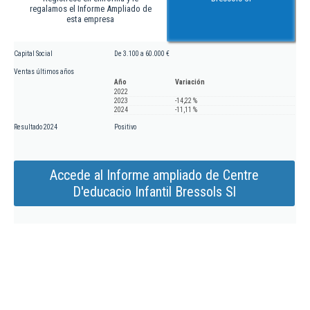
regalamos el Informe Ampliado de
esta empresa
Capital Social
De 3.100 a 60.000 €
Ventas últimos años
Año
Variación
2022
2023
-14,22 %
2024
-11,11 %
Resultado 2024
Positivo
Accede al Informe ampliado de Centre
D'educacio Infantil Bressols Sl