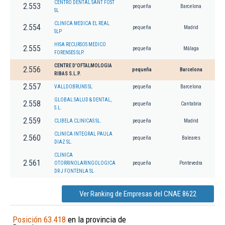
CENTRO DENTAL SANT FOST
2.553
pequeña
Barcelona
SL
CLINICA MEDICA EL REAL
2.554
pequeña
Madrid
SLP
HISA RECURSOS MEDICO
2.555
pequeña
Málaga
FORENSES SLP.
CENTRE D'OFTALMOLOGIA
2.556
pequeña
Barcelona
RIBAS S.L.P.
2.557
VALLDOBRUNS SL
pequeña
Barcelona
GLOBAL SALUD & DENTAL,
2.558
pequeña
Cantabria
S.L.
2.559
CLIBELA CLINICAS SL.
pequeña
Madrid
CLINICA INTEGRAL PAULA
2.560
pequeña
Baleares
DIAZ SL.
CLINICA
2.561
OTORRINOLARINGOLOGICA
pequeña
Pontevedra
DR J FONTENLA SL
Ver Ranking de Empresas del CNAE 8622
Posición 63.418
en la provincia de