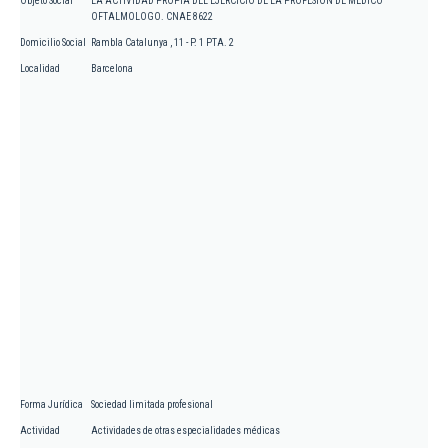
Objeto Social
LA ACTIVIDAD PROPIA DEL EJERCICIO DE LA PROFESION DE MEDICO
OFTALMOLOGO. CNAE 8622
Domicilio Social
Rambla Catalunya , 11 - P. 1 PTA. 2
Localidad
Barcelona
Forma Jurídica
Sociedad limitada profesional
Actividad
Actividades de otras especialidades médicas