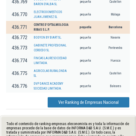
436.769
pequeña
Castellon
BARON D'ALBA SL
ELECTRODOMESTICOS
436.770
pequeña
Málaga
JUAN JIMENEZ SL
CENTRE D'OFTALMOLOGIA
436.771
pequeña
Barcelona
RIBAS S.L.P.
436.772
BODYON BY BIART SL.
pequeña
Navarra
GABINETE PROFESIONAL
436.773
pequeña
Pontevedra
CERDEDO SL
FINCAS LAURE SOCIEDAD
436.774
pequeña
Huesca
LIMITADA.
AGRICOLAS RURALONDA
436.775
pequeña
Castellon
SL
DVP DANCE ACADEMY
436.776
pequeña
Baleares
SOCIEDAD LIMITADA.
Ver Ranking de Empresas Nacional
Todo el contenido de ranking-empresas.eleconomista.es y toda la información de
empresas procede de la base de datos de INFORMA D&B S.A.U. (S.M.E.) y es
tratada y suministrada por INFORMA D&B S.A.U. (S.M.E.). En todo caso, la