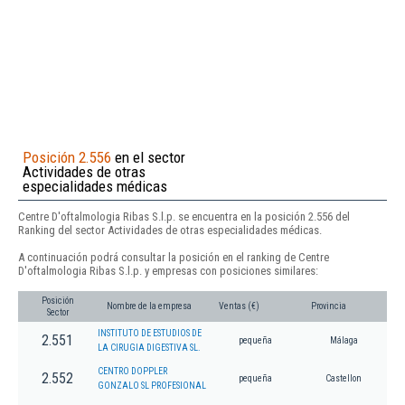
Posición 2.556
en el sector
Actividades de otras
especialidades médicas
Centre D'oftalmologia Ribas S.l.p. se encuentra en la posición 2.556 del
Ranking del sector Actividades de otras especialidades médicas.
A continuación podrá consultar la posición en el ranking de Centre
D'oftalmologia Ribas S.l.p. y empresas con posiciones similares:
Posición
Nombre de la empresa
Ventas (€)
Provincia
Sector
INSTITUTO DE ESTUDIOS DE
2.551
pequeña
Málaga
LA CIRUGIA DIGESTIVA SL.
CENTRO DOPPLER
2.552
pequeña
Castellon
GONZALO SL PROFESIONAL