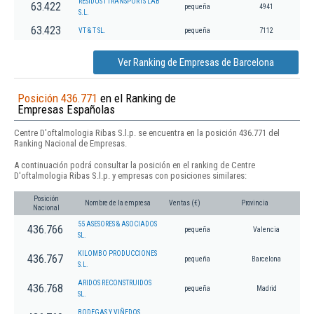
RESIDUS I TRANSPORTS LAB
63.422
pequeña
4941
S.L.
63.423
VT & T SL.
pequeña
7112
Ver Ranking de Empresas de Barcelona
Posición 436.771
en el Ranking de
Empresas Españolas
Centre D'oftalmologia Ribas S.l.p. se encuentra en la posición 436.771 del
Ranking Nacional de Empresas.
A continuación podrá consultar la posición en el ranking de Centre
D'oftalmologia Ribas S.l.p. y empresas con posiciones similares:
Posición
Nombre de la empresa
Ventas (€)
Provincia
Nacional
55 ASESORES & ASOCIADOS
436.766
pequeña
Valencia
SL.
KILOMBO PRODUCCIONES
436.767
pequeña
Barcelona
S.L.
ARIDOS RECONSTRUIDOS
436.768
pequeña
Madrid
SL.
BODEGAS Y VIÑEDOS