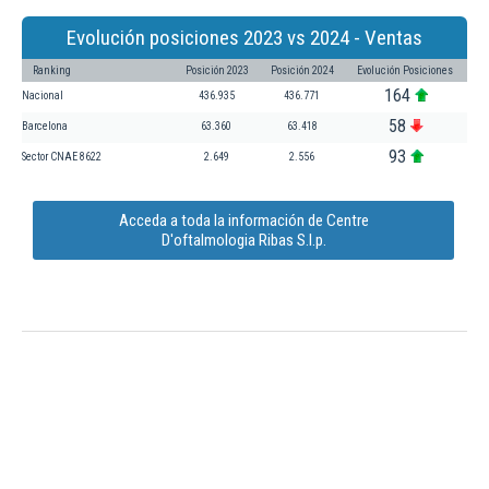
Evolución posiciones 2023 vs 2024 - Ventas
Ranking
Posición 2023
Posición 2024
Evolución Posiciones
164
Nacional
436.935
436.771
58
Barcelona
63.360
63.418
93
Sector CNAE 8622
2.649
2.556
Acceda a toda la información de Centre
D'oftalmologia Ribas S.l.p.