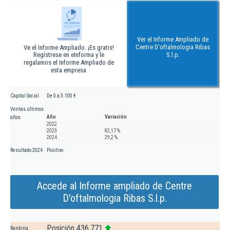
Ver el Informe Ampliado de
Centre D'oftalmologia Ribas
Ve el Informe Ampliado. ¡Es gratis!
Regístrese en eInforma y le
S.l.p.
regalamos el Informe Ampliado de
esta empresa
Capital Social
De 0 a 3.100 €
Ventas últimos
Año
Variación
años
2022
2023
82,17 %
2024
29,2 %
Resultado 2024
Positivo
Accede al Informe ampliado de Centre
D'oftalmologia Ribas S.l.p.
Posición 436.771
Ranking