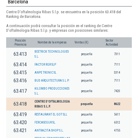
Barcelona
Centre D'oftalmologia Ribas S.l.p. se encuentra en la posición 63.418 del
Ranking de Barcelona.
A continuación podrá consultar la posición en el ranking de Centre
D'oftalmologia Ribas S.l.p. y empresas con posiciones similares:
Posición
Sector
Nombre de la empresa
Ventas (€)
Provincia
Actividad
BEETRICK TECHNOLOGIES
63.413
pequeña
7311
S.L.
63.414
FACTOR RGR SLP
pequeña
7111
63.415
ANPE TRONIC SL
pequeña
3314
63.416
BUD ARQUITECTURA S.L.P.
pequeña
7111
KILOMBO PRODUCCIONES
63.417
pequeña
7420
S.L.
CENTRE D'OFTALMOLOGIA
63.418
pequeña
8622
RIBAS S.L.P.
63.419
RESTAURANT EL GOT SLL
pequeña
5611
63.420
FERCASEGUR SL.
pequeña
6512
63.421
ANTRAZITA SHOP S.L.
pequeña
4755