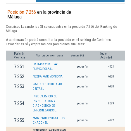
Posición 7.256
en la provincia de
Málaga
Centrisec Lavanderias Sl se encuentra en la posición 7.256 del Ranking de
Málaga.
A continuación podrá consultar la posición en el ranking de Centrisec
Lavanderias Sl y empresas con posiciones similares:
Posición
Sector
Nombre de la empresa
Ventas (€)
Provincia
Actividad
FRUTAS Y VERDURAS
7.251
pequeña
4721
FUENGIROLA SL
7.252
NEXBA PATRIMONIO SA
pequeña
6820
GABINETE TRIBUTARIO
7.253
pequeña
6920
DELTA SL
INSIDE SERVICIO DE
INVESTIGACION Y
7.254
pequeña
8699
DIAGNOSTICO DE
ENFERMEDADES SL.
MANTENIMIENTOS LOPEZ
7.255
pequeña
4322
CHACON SL.
CENTRISEC LAVANDERIAS