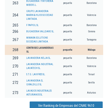
BUGADERIA I TINTORERIA
263
pequeña
Barcelona
MIBER S.L.
GRUPO LAVANDERIA
264
MARIN & HIJOS SOCIEDAD
pequeña
Valencia
LIMITADA.
265
F PAPIOL SL
pequeña
Barcelona
266
BUGADERIA VALLDARO SL.
pequeña
Gerona
MIMARA SOLUTIONS
267
pequeña
Tarragona
SOCIEDAD LIMITADA.
CENTRISEC LAVANDERIAS
268
pequeña
Málaga
SL
269
LAVANDERIA NELJA SL.
pequeña
Barcelona
LAVANDERIA INDUSTRIAL
270
pequeña
Valencia
LAVATECH SL.
271
S.T.G. LAVIFRES SL.
pequeña
Teruel
LAVANDERIA EL
272
pequeña
Sevilla
GIRALDILLO SL
LAVADOS INDUSTRIALES
273
pequeña
Asturias
ASTURIANOS SL
Ver Ranking de Empresas del CNAE 9610