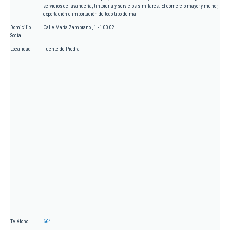
servicios de lavandería, tintorería y servicios similares. El comercio mayor y menor,
exportación e importación de todo tipo de ma
Domicilio
Calle Maria Zambrano , 1 - 1 00 02
Social
Localidad
Fuente de Piedra
Teléfono
664.....