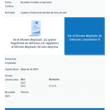
Forma
Sociedad limitada unipersonal
Jurídica
Actividad
Lavado y limpieza de prendas de tela y de piel
Ver el Informe Ampliado de
Centrisec Lavanderias Sl
Ve el Informe Ampliado. ¡Es gratis!
Regístrese en eInforma y le regalamos
el Informe Ampliado de esta empresa
Número de
empleados
Capital Social
Mayor de 60.000 €
Ventas
Año
Variación
últimos años
2023
2024
37,13 %
Resultado
Positivo
2025