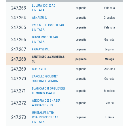
LULUFA SOCIEDAD
247.263
pequeña
Valencia
LIMITADA.
247.264
ARNASTU SL
pequeña
Gipuzkoa
TWIN MUEBLES SOCIEDAD
247.265
pequeña
Valencia
LIMITADA.
GSMSAZSS SOCIEDAD
247.266
pequeña
Granada
LIMITADA
247.267
FRURAYSER SL.
pequeña
Segovia
CENTRISEC LAVANDERIAS
247.268
pequeña
Málaga
SL
247.269
CRISTAVI SL
pequeña
Asturias
ZARCILLO GOURMET
247.270
pequeña
Granada
SOCIEDAD LIMITADA.
BLANCAFORT ORGUENERS
247.271
pequeña
Barcelona
DE MONTSERRAT SL
ASESORIA DEBE HABER
247.272
pequeña
Madrid
ASOCIACIONES SL.
UMETAL PRINTED
247.273
COATINGS SOCIEDAD
pequeña
Bizkaia
LIMITADA.