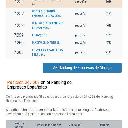
7.256
pequeña
9610
SL
CONSTRUCCIONES
7.257
pequeña
4101
BERROCAL Y CLAVIJO SL
CENTRO DE SEGUIMIENTO
7.258
pequeña
4649
FORMATIVO SL.
7.259
LEHA 2015 SL.
pequeña
6820
7.260
MAXIPACK EXPRESS SL.
pequeña
4740
FORMULAS AVANZADAS
7.261
pequeña
2041
DEL SUR SL.
Ver Ranking de Empresas de Málaga
Posición 247.268
en el Ranking de
Empresas Españolas
Centrisec Lavanderias Sl se encuentra en la posición 247.268 del Ranking
Nacional de Empresas.
A continuación podrá consultar la posición en el ranking de Centrisec
Lavanderias Sl y empresas con posiciones similares:
Posición
Nombre de la empresa
Ventas (€)
Provincia
Nacional