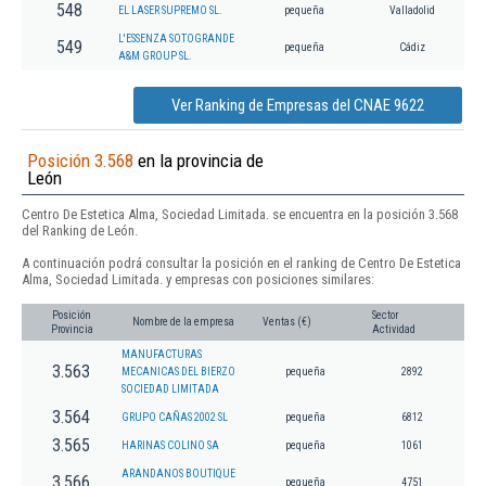
548
EL LASER SUPREMO SL.
pequeña
Valladolid
L'ESSENZA SOTOGRANDE
549
pequeña
Cádiz
A&M GROUP SL.
Ver Ranking de Empresas del CNAE 9622
Posición 3.568
en la provincia de
León
Centro De Estetica Alma, Sociedad Limitada. se encuentra en la posición 3.568
del Ranking de León.
A continuación podrá consultar la posición en el ranking de Centro De Estetica
Alma, Sociedad Limitada. y empresas con posiciones similares:
Posición
Sector
Nombre de la empresa
Ventas (€)
Provincia
Actividad
MANUFACTURAS
3.563
MECANICAS DEL BIERZO
pequeña
2892
SOCIEDAD LIMITADA
3.564
GRUPO CAÑAS 2002 SL
pequeña
6812
3.565
HARINAS COLINO SA
pequeña
1061
ARANDANOS BOUTIQUE
3.566
pequeña
4751