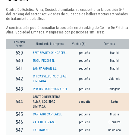
Centro De Estetica Alma, Sociedad Limitada. se encuentra en la posición 544
del Ranking del sector Actividades de cuidados de belleza y otras actividades
de tratamiento de belleza.
A continuación podrá consultar la posición en el ranking de Centro De Estetica
Alma, Sociedad Limitada. y empresas con posiciones similares:
Posición
Nombre de la empresa
Ventas (€)
Provincia
Sector
539
BEST BEAUTY SKINCARE SL.
pequeña
Madrid
540
SUGUIPE 2005 SL
pequeña
Madrid
541
SAN PARADAIS S.L.
pequeña
Madrid
CHICAS VELVET SOCIEDAD
542
pequeña
Valencia
LIMITADA.
543
PERFILS PROFESSIONALS SL
pequeña
Tarragona
CENTRO DE ESTETICA
544
ALMA, SOCIEDAD
pequeña
León
LIMITADA.
545
CARTAGO CAPILAR SL
pequeña
Murcia
546
YALE BELLEZA SL.
pequeña
Gipuzkoa
547
RAUMARI SL
pequeña
Barcelona