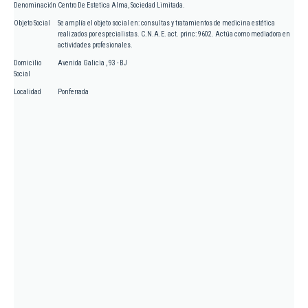
Denominación
Centro De Estetica Alma, Sociedad Limitada.
Objeto Social
Se amplía el objeto social en: consultas y tratamientos de medicina estética
realizados por especialistas. C.N.A.E. act. princ: 9602. Actúa como mediadora en
actividades profesionales.
Domicilio
Avenida Galicia , 93 - BJ
Social
Localidad
Ponferrada