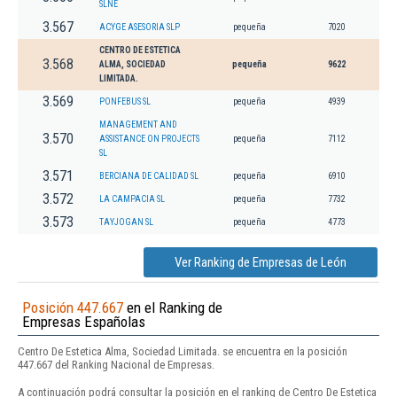
SLNE
3.567
ACYGE ASESORIA SLP
pequeña
7020
CENTRO DE ESTETICA
3.568
ALMA, SOCIEDAD
pequeña
9622
LIMITADA.
3.569
PONFEBUS SL
pequeña
4939
MANAGEMENT AND
3.570
ASSISTANCE ON PROJECTS
pequeña
7112
SL
3.571
BERCIANA DE CALIDAD SL
pequeña
6910
3.572
LA CAMPACIA SL
pequeña
7732
3.573
TAYJOGAN SL
pequeña
4773
Ver Ranking de Empresas de León
Posición 447.667
en el Ranking de
Empresas Españolas
Centro De Estetica Alma, Sociedad Limitada. se encuentra en la posición
447.667 del Ranking Nacional de Empresas.
A continuación podrá consultar la posición en el ranking de Centro De Estetica