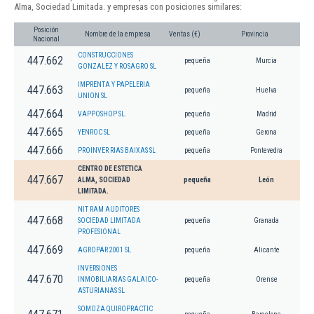
Alma, Sociedad Limitada. y empresas con posiciones similares:
Posición
Nombre de la empresa
Ventas (€)
Provincia
Nacional
CONSTRUCCIONES
447.662
pequeña
Murcia
GONZALEZ Y ROSAGRO SL
IMPRENTA Y PAPELERIA
447.663
pequeña
Huelva
UNION SL
447.664
VAPPOSHOP SL.
pequeña
Madrid
447.665
YENROC SL
pequeña
Gerona
447.666
PROINVER RIAS BAIXAS SL
pequeña
Pontevedra
CENTRO DE ESTETICA
447.667
ALMA, SOCIEDAD
pequeña
León
LIMITADA.
NIT RAM AUDITORES
447.668
SOCIEDAD LIMITADA
pequeña
Granada
PROFESIONAL
447.669
AGROPAR 2001 SL
pequeña
Alicante
INVERSIONES
447.670
INMOBILIARIAS GALAICO-
pequeña
Orense
ASTURIANAS SL
SOMOZA QUIROPRACTIC