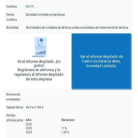
Teléfono
98719...
Forma
Sociedad limitada unipersonal
Jurídica
Actividad
Actividades de cuidados de belleza y otras actividades de tratamiento de belleza
Ver el Informe Ampliado de
Centro De Estetica Alma,
Ve el Informe Ampliado. ¡Es
gratis!
Sociedad Limitada.
Regístrese en eInforma y le
regalamos el Informe Ampliado
de esta empresa
Número de
empleados
Capital Social
De 0 a 3.100 €
Ventas
Año
Variación
últimos años
2022
2023
11 %
2024
1,43 %