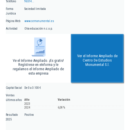
Teléfono
96514...
Forma
Sociedad limitada
Jurídica
Página Web
www.cemonumental.es
Actividad
Otra educación n.c.o.p.
Ver el Informe Ampliado de
Centro De Estudios
Ve el Informe Ampliado. ¡Es gratis!
Regístrese en eInforma y le
Monumental S.l.
regalamos el Informe Ampliado de
esta empresa
Capital Social
De 0 a 3.100 €
Ventas
Año
Variación
últimos años
2023
2024
6,08 %
Resultado
Positivo
2025