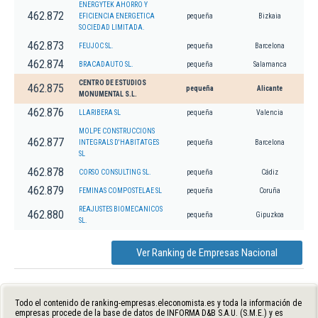
ENERGYTEK AHORRO Y
462.872
EFICIENCIA ENERGETICA
pequeña
Bizkaia
SOCIEDAD LIMITADA.
462.873
FEUJOC SL.
pequeña
Barcelona
462.874
BRACADAUTO SL.
pequeña
Salamanca
CENTRO DE ESTUDIOS
462.875
pequeña
Alicante
MONUMENTAL S.L.
462.876
LLARIBERA SL
pequeña
Valencia
MOLPE CONSTRUCCIONS
462.877
INTEGRALS D'HABITATGES
pequeña
Barcelona
SL
462.878
CORSO CONSULTING SL.
pequeña
Cádiz
462.879
FEMINAS COMPOSTELAE SL
pequeña
Coruña
REAJUSTES BIOMECANICOS
462.880
pequeña
Gipuzkoa
SL.
Ver Ranking de Empresas Nacional
Todo el contenido de ranking-empresas.eleconomista.es y toda la información de
empresas procede de la base de datos de INFORMA D&B S.A.U. (S.M.E.) y es