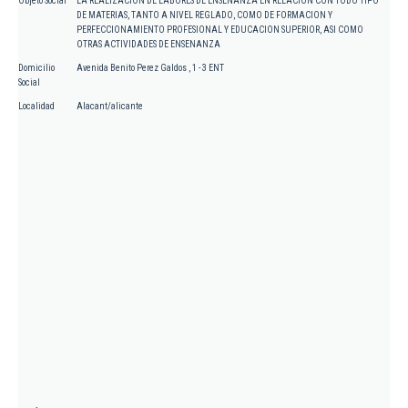
Objeto Social
LA REALIZACION DE LABORES DE ENSENANZA EN RELACION CON TODO TIPO
DE MATERIAS, TANTO A NIVEL REGLADO, COMO DE FORMACION Y
PERFECCIONAMIENTO PROFESIONAL Y EDUCACION SUPERIOR, ASI COMO
OTRAS ACTIVIDADES DE ENSENANZA
Domicilio
Avenida Benito Perez Galdos , 1 - 3 ENT
Social
Localidad
Alacant/alicante