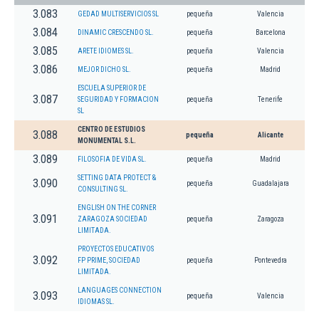
3.083
GEDAD MULTISERVICIOS SL
pequeña
Valencia
3.084
DINAMIC CRESCENDO SL.
pequeña
Barcelona
3.085
ARETE IDIOMES SL.
pequeña
Valencia
3.086
MEJOR DICHO SL.
pequeña
Madrid
ESCUELA SUPERIOR DE
3.087
SEGURIDAD Y FORMACION
pequeña
Tenerife
SL
CENTRO DE ESTUDIOS
3.088
pequeña
Alicante
MONUMENTAL S.L.
3.089
FILOSOFIA DE VIDA SL.
pequeña
Madrid
SETTING DATA PROTECT &
3.090
pequeña
Guadalajara
CONSULTING SL.
ENGLISH ON THE CORNER
3.091
ZARAGOZA SOCIEDAD
pequeña
Zaragoza
LIMITADA.
PROYECTOS EDUCATIVOS
3.092
FP PRIME, SOCIEDAD
pequeña
Pontevedra
LIMITADA.
LANGUAGES CONNECTION
3.093
pequeña
Valencia
IDIOMAS SL.