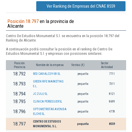
Ver Ranking de Empresas del CNAE 8559
Posición 18.797
en la provincia de
Alicante
Centro De Estudios Monumental S.l. se encuentra en la posición 18.797 del
Ranking de Alicante.
A continuación podrá consultar la posición en el ranking de Centro De
Estudios Monumental S.l. y empresas con posiciones similares:
Posición
Sector
Nombre de la empresa
Ventas (€)
Provincia
Actividad
18.792
RED CAR ALCOY-IBI SL
pequeña
7711
GREEN RIFE MARKETING
18.793
pequeña
7311
S.L.
18.794
JC ZULU SL.
pequeña
8121
18.795
CLINICA PERSEGUER SL
pequeña
8699
OPTOMETRISTAS AVENIDA
18.796
pequeña
4778
ELCHE SL.
CENTRO DE ESTUDIOS
18.797
pequeña
8559
MONUMENTAL S.L.