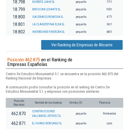
18.798
NORESTE JIAHE SL.
pequeña
7711
18.799
BRICOCAR LEVANTE SL.
pequeña
9531
18.800
GALERIAS EUROMODA SL
pequeña
4771
18.801
LA CLANDESTINA ELDA SL.
pequeña
5611
18.802
INVERSIONES FIBERCAN SL
pequeña
6831
Ver Ranking de Empresas de Alicante
Posición 462.875
en el Ranking de
Empresas Españolas
Centro De Estudios Monumental S.l. se encuentra en la posición 462.875 del
Ranking Nacional de Empresas.
A continuación podrá consultar la posición en el ranking de Centro De
Estudios Monumental S.l. y empresas con posiciones similares:
Posición
Nombre de la empresa
Ventas (€)
Provincia
Nacional
CONSTRUCCIONES
462.870
pequeña
Pontevedra
VALCARCEL ESTEVEZ SL
462.871
EL HORNO BERCIANO SL
pequeña
León