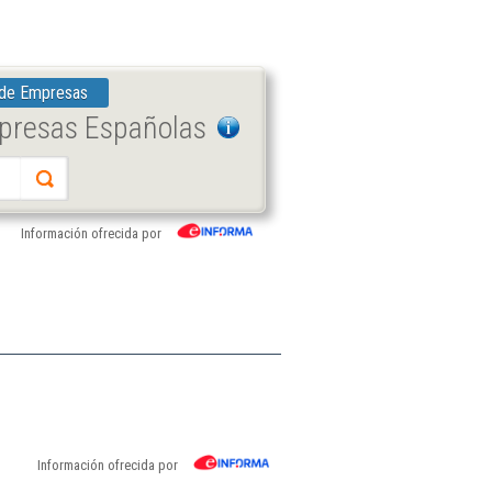
 de Empresas
mpresas Españolas
Información ofrecida por
Información ofrecida por