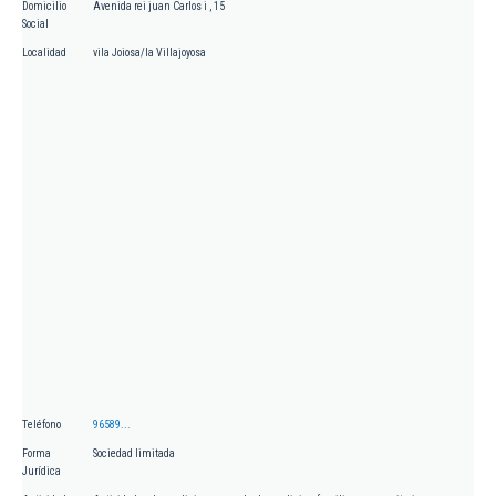
Domicilio
Avenida rei juan Carlos i , 15
Social
Localidad
vila Joiosa/la Villajoyosa
Teléfono
96589...
Forma
Sociedad limitada
Jurídica