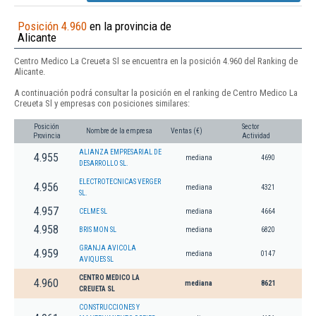
Posición 4.960
en la provincia de
Alicante
Centro Medico La Creueta Sl se encuentra en la posición 4.960 del Ranking de
Alicante.
A continuación podrá consultar la posición en el ranking de Centro Medico La
Creueta Sl y empresas con posiciones similares:
Posición
Sector
Nombre de la empresa
Ventas (€)
Provincia
Actividad
ALIANZA EMPRESARIAL DE
4.955
mediana
4690
DESARROLLO SL.
ELECTROTECNICAS VERGER
4.956
mediana
4321
SL.
4.957
CELME SL
mediana
4664
4.958
BRIS MON SL
mediana
6820
GRANJA AVICOLA
4.959
mediana
0147
AVIQUES SL
CENTRO MEDICO LA
4.960
mediana
8621
CREUETA SL
CONSTRUCCIONES Y