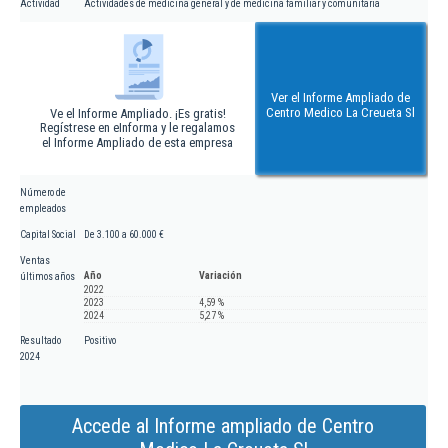
Actividad
Actividades de medicina general y de medicina familiar y comunitaria
Ver el Informe Ampliado de
Centro Medico La Creueta Sl
Ve el Informe Ampliado. ¡Es gratis!
Regístrese en eInforma y le regalamos
el Informe Ampliado de esta empresa
Número de
empleados
Capital Social
De 3.100 a 60.000 €
Ventas
Año
Variación
últimos años
2022
2023
4,59 %
2024
5,27 %
Resultado
Positivo
2024
Accede al Informe ampliado de Centro