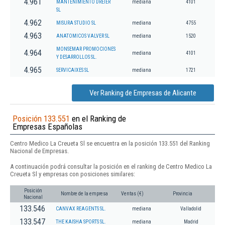
4.961
MANTENIMIENTO DREIER
mediana
4101
SL
4.962
MISURA STUDIO SL
mediana
4755
4.963
ANATOMICOS VALVER SL
mediana
1520
MONSEMAR PROMOCIONES
4.964
mediana
4101
Y DESARROLLOS SL.
4.965
SERVICAIXES SL
mediana
1721
Ver Ranking de Empresas de Alicante
Posición 133.551
en el Ranking de
Empresas Españolas
Centro Medico La Creueta Sl se encuentra en la posición 133.551 del Ranking
Nacional de Empresas.
A continuación podrá consultar la posición en el ranking de Centro Medico La
Creueta Sl y empresas con posiciones similares:
Posición
Nombre de la empresa
Ventas (€)
Provincia
Nacional
133.546
CANVAX REAGENTS SL.
mediana
Valladolid
133.547
THE KAISHA SPORTS SL.
mediana
Madrid