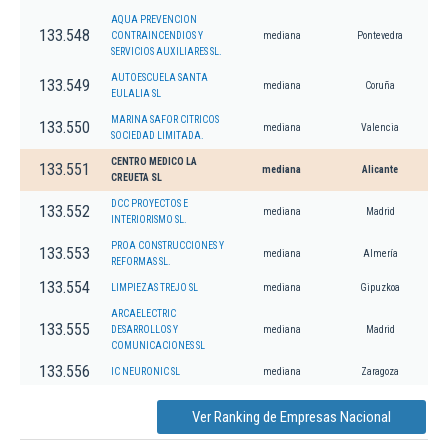
AQUA PREVENCION
133.548
CONTRAINCENDIOS Y
mediana
Pontevedra
SERVICIOS AUXILIARES SL.
AUTOESCUELA SANTA
133.549
mediana
Coruña
EULALIA SL
MARINA SAFOR CITRICOS
133.550
mediana
Valencia
SOCIEDAD LIMITADA.
CENTRO MEDICO LA
133.551
mediana
Alicante
CREUETA SL
DCC PROYECTOS E
133.552
mediana
Madrid
INTERIORISMO SL.
PROA CONSTRUCCIONES Y
133.553
mediana
Almería
REFORMAS SL.
133.554
LIMPIEZAS TREJO SL
mediana
Gipuzkoa
ARCAELECTRIC
133.555
DESARROLLOS Y
mediana
Madrid
COMUNICACIONES SL
133.556
IC NEURONIC SL
mediana
Zaragoza
Ver Ranking de Empresas Nacional