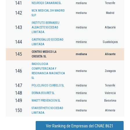
141
NEUROQX CANARIAS SL.
mediana
Tenerife
MZK MEDICAL DH MADRID
142
mediana
Madrid
SLP.
INSTITUTO BERNABEU
143
ALBACETE SOCIEDAD
mediana
Albacete
LIMITADA.
GASTROSALUD SOCIEDAD
144
mediana
Guadalajara
LIMITADA
CENTRO MEDICO LA
145
mediana
Alicante
CREUETA SL
RADIOLOGIA
COMPUTERIZADA Y
146
mediana
Zaragoza
RESONANCIA MAGNETICA
SL
147
POLICLINICO CURBELO SL
mediana
Tenerife
148
DERMA BOURET SL
mediana
Valencia
149
MASTT PREVENCION SL
mediana
Barcelona
STAR ESTHETIC SOCIEDAD
150
mediana
Almería
LIMITADA.
Ver Ranking de Empresas del CNAE 8621