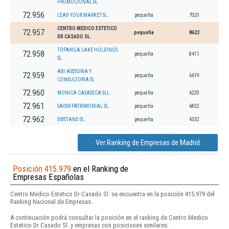
PROMOCIONAL SL
72.956
LEAD YOUR MARKET SL
pequeña
7020
CENTRO MEDICO ESTETICO
72.957
pequeña
8622
DR CASADO SL.
TOPANGA LAKE HOLDINGS
72.958
pequeña
8411
SL.
ABI ASESORIA Y
72.959
pequeña
6619
CONSULTORIA SL
72.960
MONICA CASASECA SLL.
pequeña
6220
72.961
SAISIR PATRIMONIAL SL
pequeña
6832
72.962
SIBSTAND SL.
pequeña
4332
Ver Ranking de Empresas de Madrid
Posición 415.979
en el Ranking de
Empresas Españolas
Centro Medico Estetico Dr Casado Sl. se encuentra en la posición 415.979 del
Ranking Nacional de Empresas.
A continuación podrá consultar la posición en el ranking de Centro Medico
Estetico Dr Casado Sl. y empresas con posiciones similares: