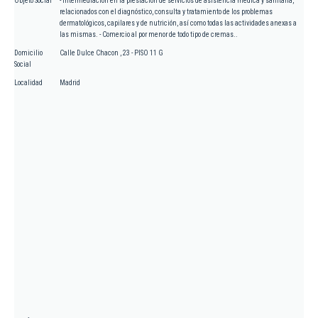
Objeto Social
- Intermediación en la prestación de servicios de asistencia médica y sanitaria,
relacionados con el diagnóstico, consulta y tratamiento de los problemas
dermatológicos, capilares y de nutrición, así como todas las actividades anexas a
las mismas. - Comercio al por menor de todo tipo de cremas..
Domicilio
Calle Dulce Chacon , 23 - PISO 11 G
Social
Localidad
Madrid