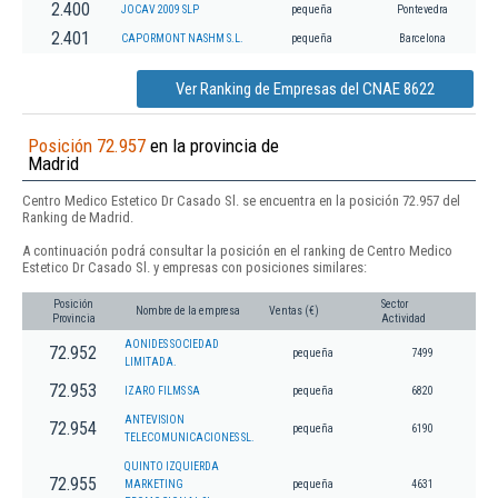
2.400
JOCAV 2009 SLP
pequeña
Pontevedra
2.401
CAPORMONT NASHM S.L.
pequeña
Barcelona
Ver Ranking de Empresas del CNAE 8622
Posición 72.957
en la provincia de
Madrid
Centro Medico Estetico Dr Casado Sl. se encuentra en la posición 72.957 del
Ranking de Madrid.
A continuación podrá consultar la posición en el ranking de Centro Medico
Estetico Dr Casado Sl. y empresas con posiciones similares:
Posición
Sector
Nombre de la empresa
Ventas (€)
Provincia
Actividad
AONIDES SOCIEDAD
72.952
pequeña
7499
LIMITADA.
72.953
IZARO FILMS SA
pequeña
6820
ANTEVISION
72.954
pequeña
6190
TELECOMUNICACIONES SL.
QUINTO IZQUIERDA
72.955
MARKETING
pequeña
4631