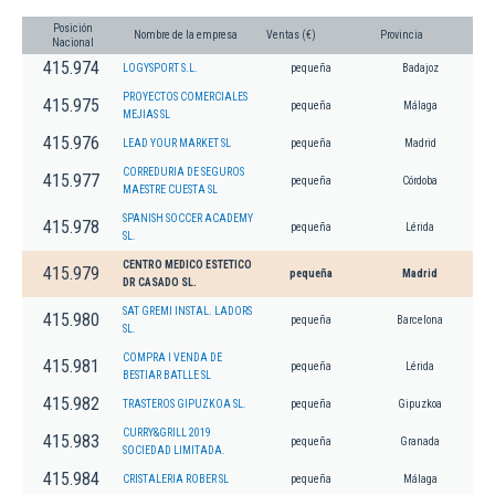
Posición
Nombre de la empresa
Ventas (€)
Provincia
Nacional
415.974
LOGYSPORT S.L.
pequeña
Badajoz
PROYECTOS COMERCIALES
415.975
pequeña
Málaga
MEJIAS SL
415.976
LEAD YOUR MARKET SL
pequeña
Madrid
CORREDURIA DE SEGUROS
415.977
pequeña
Córdoba
MAESTRE CUESTA SL
SPANISH SOCCER ACADEMY
415.978
pequeña
Lérida
SL.
CENTRO MEDICO ESTETICO
415.979
pequeña
Madrid
DR CASADO SL.
SAT GREMI INSTAL. LADORS
415.980
pequeña
Barcelona
SL.
COMPRA I VENDA DE
415.981
pequeña
Lérida
BESTIAR BATLLE SL
415.982
TRASTEROS GIPUZKOA SL.
pequeña
Gipuzkoa
CURRY&GRILL 2019
415.983
pequeña
Granada
SOCIEDAD LIMITADA.
415.984
CRISTALERIA ROBER SL
pequeña
Málaga