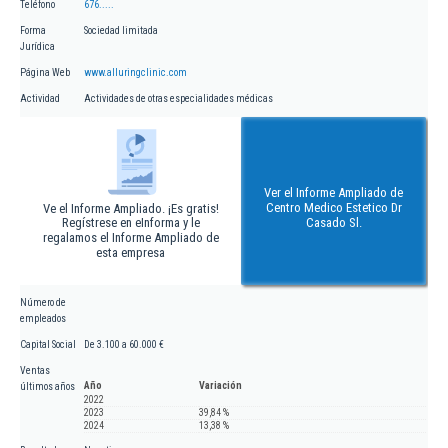
Teléfono
676.....
Forma
Sociedad limitada
Jurídica
Página Web
www.alluringclinic.com
Actividad
Actividades de otras especialidades médicas
Ver el Informe Ampliado de
Centro Medico Estetico Dr
Ve el Informe Ampliado. ¡Es gratis!
Regístrese en eInforma y le
Casado Sl.
regalamos el Informe Ampliado de
esta empresa
Número de
empleados
Capital Social
De 3.100 a 60.000 €
Ventas
Año
Variación
últimos años
2022
2023
39,84 %
2024
13,38 %