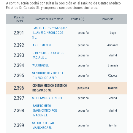
A continuación podrá consultar la posición en el ranking de Centro Medico
Estetico Dr Casado Sl. y empresas con posiciones similares:
Posición
Nombre de la empresa
Ventas (€)
Provincia
Sector
CASTRO LOPEZ Y VAZQUEZ
2.391
ILLANES GINECOLOGOS
pequeña
Lugo
S.L.
2.392
ANGIOMEDI SL
pequeña
Alicante
O R L Y CIRUGIA CERVICO
2.393
pequeña
Madrid
FACIAL S.L.
2.394
WU XINGS SL.
pequeña
Granada
SANTIBURCIO Y ORTEGA
2.395
pequeña
Córdoba
GINECOLOGIA SLP.
CENTRO MEDICO ESTETICO
2.396
pequeña
Madrid
DR CASADO SL.
2.397
SO GLAMOUR CLINIC SL.
pequeña
Madrid
BABE ROMERO
2.398
DIAGNOSTICO POR
pequeña
Madrid
IMAGEN S.L.
SALUD INTEGRAL
2.399
pequeña
Sevilla
MANCHEGA SL