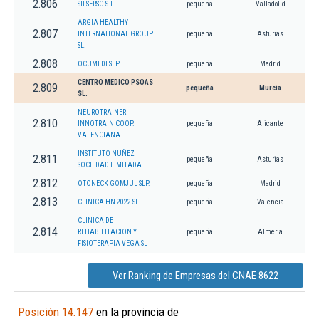
2.806
SILSERSO S.L.
pequeña
Valladolid
ARGIA HEALTHY
2.807
INTERNATIONAL GROUP
pequeña
Asturias
SL.
2.808
OCUMEDI SLP
pequeña
Madrid
CENTRO MEDICO PSOAS
2.809
pequeña
Murcia
SL.
NEUROTRAINER
2.810
INNOTRAIN COOP.
pequeña
Alicante
VALENCIANA
INSTITUTO NUÑEZ
2.811
pequeña
Asturias
SOCIEDAD LIMITADA.
2.812
OTONECK GOMJUL SLP.
pequeña
Madrid
2.813
CLINICA HN 2022 SL.
pequeña
Valencia
CLINICA DE
2.814
REHABILITACION Y
pequeña
Almería
FISIOTERAPIA VEGA SL
Ver Ranking de Empresas del CNAE 8622
Posición 14.147
en la provincia de