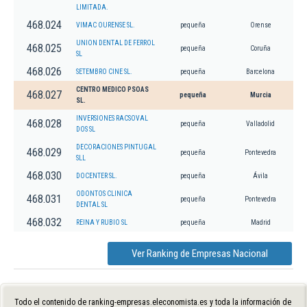
LIMITADA.
468.024
VIMAC OURENSE SL.
pequeña
Orense
UNION DENTAL DE FERROL
468.025
pequeña
Coruña
SL
468.026
SETEMBRO CINE SL.
pequeña
Barcelona
CENTRO MEDICO PSOAS
468.027
pequeña
Murcia
SL.
INVERSIONES RACSOVAL
468.028
pequeña
Valladolid
DOS SL
DECORACIONES PINTUGAL
468.029
pequeña
Pontevedra
SLL
468.030
DOCENTER SL.
pequeña
Ávila
ODONTOS CLINICA
468.031
pequeña
Pontevedra
DENTAL SL
468.032
REINA Y RUBIO SL
pequeña
Madrid
Ver Ranking de Empresas Nacional
Todo el contenido de ranking-empresas.eleconomista.es y toda la información de