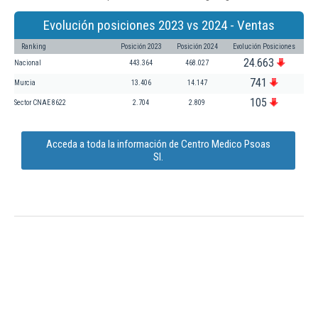
Evolución posiciones 2023 vs 2024 - Ventas
Ranking
Posición 2023
Posición 2024
Evolución Posiciones
24.663
Nacional
443.364
468.027
741
Murcia
13.406
14.147
105
Sector CNAE 8622
2.704
2.809
Acceda a toda la información de Centro Medico Psoas
Sl.