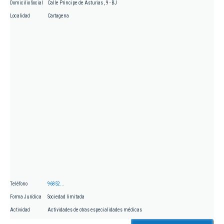
Domicilio Social
Calle Principe de Asturias , 9 - BJ
Localidad
Cartagena
Teléfono
96852...
Forma Jurídica
Sociedad limitada
Actividad
Actividades de otras especialidades médicas