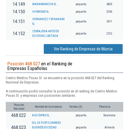
14.149
MABARMARCON SL.
pequeña
6820
14.150
HORMISAB SL.
pequeña
2363
HERNANDEZ Y MINAKAMI
14.151
pequeña
5611
SL
CERRAJERIA ARTEFER
14.152
pequeña
2512
SOCIEDAD LIMITADA.
Ver Ranking de Empresas de Murcia
Posición 468.027
en el Ranking de
Empresas Españolas
Centro Medico Psoas Sl. se encuentra en la posición 468.027 del Ranking
Nacional de Empresas.
A continuación podrá consultar la posición en el ranking de Centro Medico
Psoas Sl. y empresas con posiciones similares:
Posición
Nombre de la empresa
Ventas (€)
Provincia
Nacional
468.022
AGD ESPAIS SL.
pequeña
Barcelona
SOL DE PORTOCARRERO
468.023
BUSINESS SOCIEDAD
pequeña
Almería