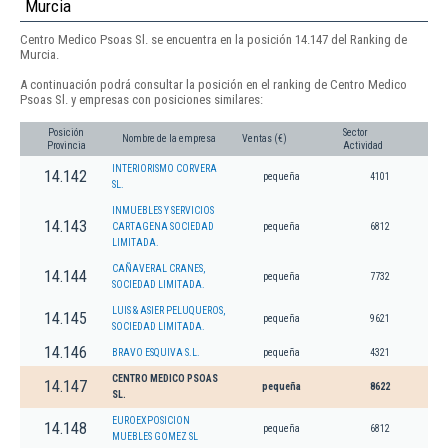
Murcia
Centro Medico Psoas Sl. se encuentra en la posición 14.147 del Ranking de
Murcia.
A continuación podrá consultar la posición en el ranking de Centro Medico
Psoas Sl. y empresas con posiciones similares:
Posición
Sector
Nombre de la empresa
Ventas (€)
Provincia
Actividad
INTERIORISMO CORVERA
14.142
pequeña
4101
SL.
INMUEBLES Y SERVICIOS
14.143
CARTAGENA SOCIEDAD
pequeña
6812
LIMITADA.
CAÑAVERAL CRANES,
14.144
pequeña
7732
SOCIEDAD LIMITADA.
LUIS & ASIER PELUQUEROS,
14.145
pequeña
9621
SOCIEDAD LIMITADA.
14.146
BRAVO ESQUIVA S.L.
pequeña
4321
CENTRO MEDICO PSOAS
14.147
pequeña
8622
SL.
EUROEXPOSICION
14.148
pequeña
6812
MUEBLES GOMEZ SL