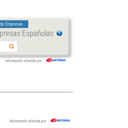
 de Empresas
mpresas Españolas
Información ofrecida por
Información ofrecida por