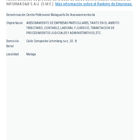
INFORMA D&B S.A.U. (S.M.E.).
Más información sobre el Ranking de Empresas.
Denominación
Centro Profesional Malagueño De Asesoramientos Sa
Objeto Social
ASESORAMIENTO DE EMPRESAS PARTICULARES, TANTO EN EL AMBITO
TRIBUTARIO, CONTABLE, LABORAL Y JURIDICO, TRAMITACION DE
PROCEDIMIENTOS JUDICIALES Y ADMINISTRATIVOS, ETC.
Domicilio
Calle Compositor Lehmberg ruiz , 32 - B
Social
Localidad
Malaga