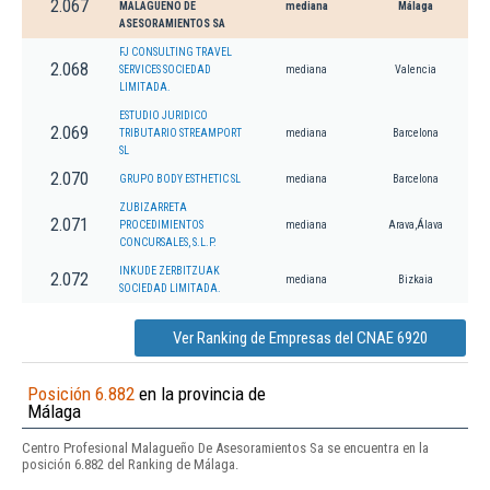
2.067
MALAGUEÑO DE
mediana
Málaga
ASESORAMIENTOS SA
FJ CONSULTING TRAVEL
2.068
SERVICES SOCIEDAD
mediana
Valencia
LIMITADA.
ESTUDIO JURIDICO
2.069
TRIBUTARIO STREAMPORT
mediana
Barcelona
SL
2.070
GRUPO BODY ESTHETIC SL
mediana
Barcelona
ZUBIZARRETA
2.071
PROCEDIMIENTOS
mediana
Arava,Álava
CONCURSALES, S.L.P.
INKUDE ZERBITZUAK
2.072
mediana
Bizkaia
SOCIEDAD LIMITADA.
Ver Ranking de Empresas del CNAE 6920
Posición 6.882
en la provincia de
Málaga
Centro Profesional Malagueño De Asesoramientos Sa se encuentra en la
posición 6.882 del Ranking de Málaga.