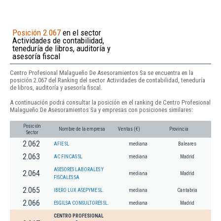
Posición 2.067
en el sector
Actividades de contabilidad,
teneduría de libros, auditoría y
asesoría fiscal
Centro Profesional Malagueño De Asesoramientos Sa se encuentra en la
posición 2.067 del Ranking del sector Actividades de contabilidad, teneduría
de libros, auditoría y asesoría fiscal.
A continuación podrá consultar la posición en el ranking de Centro Profesional
Malagueño De Asesoramientos Sa y empresas con posiciones similares:
Posición
Nombre de la empresa
Ventas (€)
Provincia
Sector
2.062
AFIE SL
mediana
Baleares
2.063
AC FINCAS SL
mediana
Madrid
ASESORES LABORALES Y
2.064
mediana
Madrid
FISCALES SA
2.065
IBERO LUX ASEPYME SL.
mediana
Cantabria
2.066
ESGILSA CONSULTORES SL.
mediana
Madrid
CENTRO PROFESIONAL