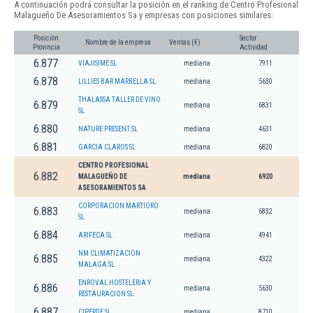
A continuación podrá consultar la posición en el ranking de Centro Profesional
Malagueño De Asesoramientos Sa y empresas con posiciones similares:
Posición
Sector
Nombre de la empresa
Ventas (€)
Provincia
Actividad
6.877
VIAJISIME SL
mediana
7911
6.878
LILLIES BAR MARBELLA SL.
mediana
5630
THALASSA TALLER DE VINO
6.879
mediana
6831
SL
6.880
NATURE PRESENT SL
mediana
4631
6.881
GARCIA CLAROS SL
mediana
6820
CENTRO PROFESIONAL
6.882
MALAGUEÑO DE
mediana
6920
ASESORAMIENTOS SA
CORPORACION MARTIORO
6.883
mediana
6832
SL
6.884
ARIFECA SL
mediana
4941
NM CLIMATIZACION
6.885
mediana
4322
MALAGA SL
ENROVAL HOSTELERIA Y
6.886
mediana
5630
RESTAURACION SL.
6.887
CIPERDE SL.
mediana
8710