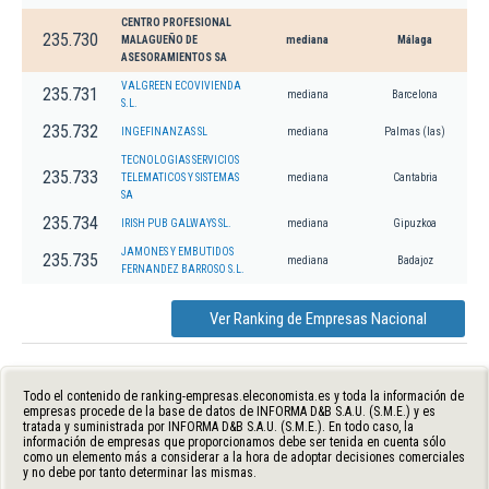
CENTRO PROFESIONAL
235.730
MALAGUEÑO DE
mediana
Málaga
ASESORAMIENTOS SA
VALGREEN ECOVIVIENDA
235.731
mediana
Barcelona
S.L.
235.732
INGEFINANZAS SL
mediana
Palmas (las)
TECNOLOGIAS SERVICIOS
235.733
TELEMATICOS Y SISTEMAS
mediana
Cantabria
SA
235.734
IRISH PUB GALWAYS SL.
mediana
Gipuzkoa
JAMONES Y EMBUTIDOS
235.735
mediana
Badajoz
FERNANDEZ BARROSO S.L.
Ver Ranking de Empresas Nacional
Todo el contenido de ranking-empresas.eleconomista.es y toda la información de
empresas procede de la base de datos de INFORMA D&B S.A.U. (S.M.E.) y es
tratada y suministrada por INFORMA D&B S.A.U. (S.M.E.). En todo caso, la
información de empresas que proporcionamos debe ser tenida en cuenta sólo
como un elemento más a considerar a la hora de adoptar decisiones comerciales
y no debe por tanto determinar las mismas.