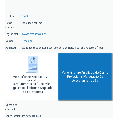
Teléfono
95230...
Forma
Sociedad anónima
Jurídica
Página Web
www.cpmasesores.es
Marcas
1 marcas
Actividad
Actividades de contabilidad, teneduría de libros, auditoría y asesoría fiscal
Ver el Informe Ampliado de Centro
Profesional Malagueño De
Ve el Informe Ampliado. ¡Es
gratis!
Asesoramientos Sa
Regístrese en eInforma y le
regalamos el Informe Ampliado
de esta empresa
Número de
empleados
Capital Social
Mayor de 60.000 €