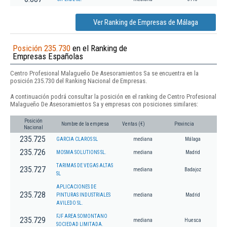
Ver Ranking de Empresas de Málaga
Posición 235.730
en el Ranking de
Empresas Españolas
Centro Profesional Malagueño De Asesoramientos Sa se encuentra en la
posición 235.730 del Ranking Nacional de Empresas.
A continuación podrá consultar la posición en el ranking de Centro Profesional
Malagueño De Asesoramientos Sa y empresas con posiciones similares:
Posición
Nombre de la empresa
Ventas (€)
Provincia
Nacional
235.725
GARCIA CLAROS SL
mediana
Málaga
235.726
MOSMA SOLUTIONS SL.
mediana
Madrid
TARIMAS DE VEGAS ALTAS
235.727
mediana
Badajoz
SL
APLICACIONES DE
235.728
PINTURAS INDUSTRIALES
mediana
Madrid
AVILEDO SL.
FJF AREA SOMONTANO
235.729
mediana
Huesca
SOCIEDAD LIMITADA.