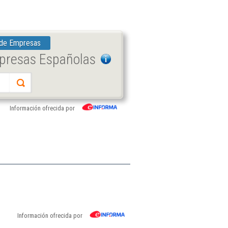
 de Empresas
mpresas Españolas
Información ofrecida por
Información ofrecida por