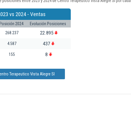
 posiciones entre 2023 y 2024 de Centro Terapeutico Vista Alegre Sl por cada
2023 vs 2024 - Ventas
Posición 2024
Evolución Posiciones
22.895
268.237
437
4.587
8
155
ntro Terapeutico Vista Alegre Sl