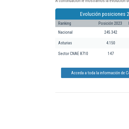
A continuación le mostramos la evolución de
Evolución posiciones 
Ranking
Posición 2023
Nacional
245.342
Asturias
4.150
Sector CNAE 8710
147
Acceda a toda la información de Ce