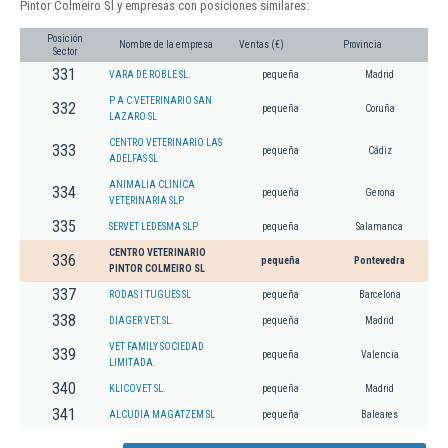
Pintor Colmeiro Sl y empresas con posiciones similares:
Posición
Nombre de la empresa
Ventas (€)
Provincia
Sector
331
VARA DE ROBLE SL.
pequeña
Madrid
P A C VETERINARIO SAN
332
pequeña
Coruña
LAZARO SL
CENTRO VETERINARIO LAS
333
pequeña
Cádiz
ADELFAS SL
ANIMALIA CLINICA
334
pequeña
Gerona
VETERINARIA SLP
335
SERVET LEDESMA SLP
pequeña
Salamanca
CENTRO VETERINARIO
336
pequeña
Pontevedra
PINTOR COLMEIRO SL
337
RODAS I TUGUES SL
pequeña
Barcelona
338
DIAGER VET SL.
pequeña
Madrid
VET FAMILY SOCIEDAD
339
pequeña
Valencia
LIMITADA.
340
KLICOVET SL.
pequeña
Madrid
341
ALCUDIA MAGATZEM SL
pequeña
Baleares