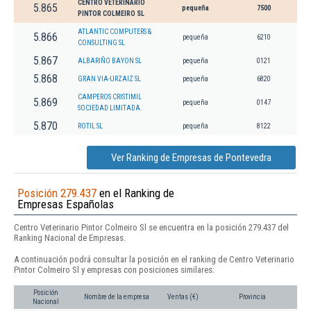
CENTRO VETERINARIO
5.865
pequeña
7500
PINTOR COLMEIRO SL
ATLANTIC COMPUTERS &
5.866
pequeña
6210
CONSULTING SL
5.867
ALBARIÑO BAYON SL
pequeña
0121
5.868
GRAN VIA-URZAIZ SL
pequeña
6820
CAMPEROS CRISTIMIL
5.869
pequeña
0147
SOCIEDAD LIMITADA.
5.870
ROTIL SL
pequeña
8122
Ver Ranking de Empresas de Pontevedra
Posición 279.437
en el Ranking de
Empresas Españolas
Centro Veterinario Pintor Colmeiro Sl se encuentra en la posición 279.437 del
Ranking Nacional de Empresas.
A continuación podrá consultar la posición en el ranking de Centro Veterinario
Pintor Colmeiro Sl y empresas con posiciones similares:
Posición
Nombre de la empresa
Ventas (€)
Provincia
Nacional