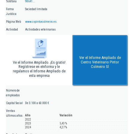
Teléfono
98641...
Forma
Sociedad limitada
Jurídica
Página Web
www.cvpintorcolmeiro.es
Actividad
Actividades veterinarias
Ver el Informe Ampliado de
Centro Veterinario Pintor
Ve el Informe Ampliado. ¡Es gratis!
Regístrese en eInforma y le
Colmeiro Sl
regalamos el Informe Ampliado de
esta empresa
Número de
empleados
Capital Social
De 3.100 a 60.000 €
Ventas
Año
Variación
últimos años
2022
2023
5,43 %
2024
4,27 %