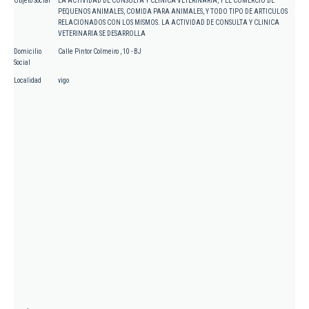
Objeto Social
LA ACTIVIDAD DE CONSULTA Y CLINICA VETERINARIA, Y EL COMERCIO DE
PEQUENOS ANIMALES, COMIDA PARA ANIMALES, Y TODO TIPO DE ARTICULOS
RELACIONADOS CON LOS MISMOS. LA ACTIVIDAD DE CONSULTA Y CLINICA
VETERINARIA SE DESARROLLA
Domicilio
Calle Pintor Colmeiro , 10 - BJ
Social
Localidad
vigo