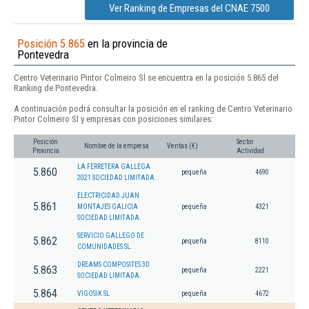
Ver Ranking de Empresas del CNAE 7500
Posición 5.865
en la provincia de
Pontevedra
Centro Veterinario Pintor Colmeiro Sl se encuentra en la posición 5.865 del
Ranking de Pontevedra.
A continuación podrá consultar la posición en el ranking de Centro Veterinario
Pintor Colmeiro Sl y empresas con posiciones similares:
Posición
Sector
Nombre de la empresa
Ventas (€)
Provincia
Actividad
LA FERRETERA GALLEGA
5.860
pequeña
4690
2021 SOCIEDAD LIMITADA.
ELECTRICIDAD JUAN
5.861
MONTAJES GALICIA
pequeña
4321
SOCIEDAD LIMITADA.
SERVICIO GALLEGO DE
5.862
pequeña
8110
COMUNIDADES SL.
DREAMS COMPOSITES 3D
5.863
pequeña
2221
SOCIEDAD LIMITADA.
5.864
VIGOSIK SL
pequeña
4672