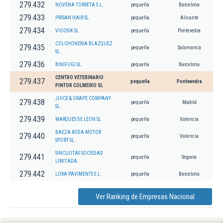
279.432
NOVENA TORRETA S.L.
pequeña
Barcelona
279.433
PRISAN HAIR SL.
pequeña
Alicante
279.434
VIGOSIK SL
pequeña
Pontevedra
COLCHONERIA BLAZQUEZ
279.435
pequeña
Salamanca
SL.
279.436
BINIFUGI SL
pequeña
Barcelona
CENTRO VETERINARIO
279.437
pequeña
Pontevedra
PINTOR COLMEIRO SL
JUICE & GRAPE COMPANY
279.438
pequeña
Madrid
SL.
279.439
MARQUES DE LEON SL
pequeña
Valencia
BAEZA RODA MOTOR
279.440
pequeña
Valencia
SPORT SL.
SINCUOTAS SOCIEDAD
279.441
pequeña
Segovia
LIMITADA.
279.442
LORA PAVIMENTS S.L.
pequeña
Barcelona
Ver Ranking de Empresas Nacional