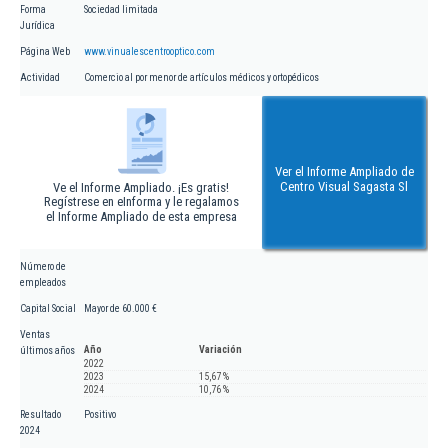
Forma
Sociedad limitada
Jurídica
Página Web
www.vinualescentrooptico.com
Actividad
Comercio al por menor de artículos médicos y ortopédicos
Ver el Informe Ampliado de
Centro Visual Sagasta Sl
Ve el Informe Ampliado. ¡Es gratis!
Regístrese en eInforma y le regalamos
el Informe Ampliado de esta empresa
Número de
empleados
Capital Social
Mayor de 60.000 €
Ventas
Año
Variación
últimos años
2022
2023
15,67 %
2024
10,76 %
Resultado
Positivo
2024