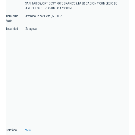
SANITARIOS, OPTICOS Y FOTOGRAFICOS, FABRICACION Y COMERCIO DE
ARTICULOS DE PERFUMERIA Y COSME
Domicilio
Avenida Tenor Fleta , 5 - LC IZ
Social
Localidad
Zaragoza
Teléfono
97621...