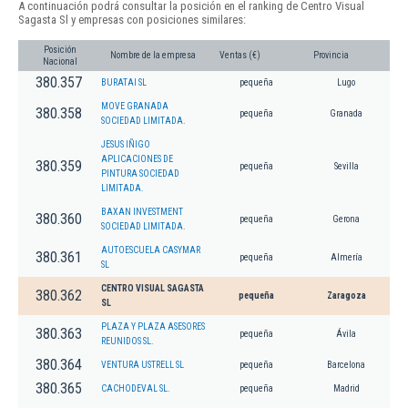
A continuación podrá consultar la posición en el ranking de Centro Visual
Sagasta Sl y empresas con posiciones similares:
Posición
Nombre de la empresa
Ventas (€)
Provincia
Nacional
380.357
BURATAI SL
pequeña
Lugo
MOVE GRANADA
380.358
pequeña
Granada
SOCIEDAD LIMITADA.
JESUS IÑIGO
APLICACIONES DE
380.359
pequeña
Sevilla
PINTURA SOCIEDAD
LIMITADA.
BAXAN INVESTMENT
380.360
pequeña
Gerona
SOCIEDAD LIMITADA.
AUTOESCUELA CASYMAR
380.361
pequeña
Almería
SL
CENTRO VISUAL SAGASTA
380.362
pequeña
Zaragoza
SL
PLAZA Y PLAZA ASESORES
380.363
pequeña
Ávila
REUNIDOS SL.
380.364
VENTURA USTRELL SL
pequeña
Barcelona
380.365
CACHODEVAL SL.
pequeña
Madrid