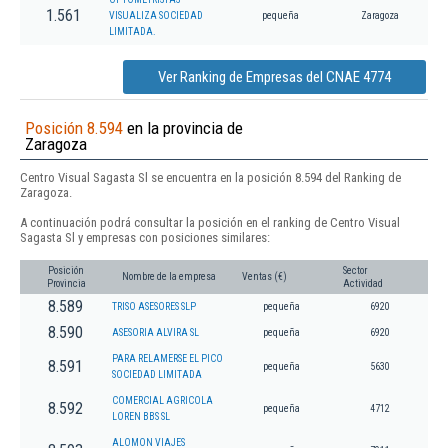
1.561
VISUALIZA SOCIEDAD
pequeña
Zaragoza
LIMITADA.
Ver Ranking de Empresas del CNAE 4774
Posición 8.594
en la provincia de
Zaragoza
Centro Visual Sagasta Sl se encuentra en la posición 8.594 del Ranking de
Zaragoza.
A continuación podrá consultar la posición en el ranking de Centro Visual
Sagasta Sl y empresas con posiciones similares:
Posición
Sector
Nombre de la empresa
Ventas (€)
Provincia
Actividad
8.589
TRISO ASESORES SLP
pequeña
6920
8.590
ASESORIA ALVIRA SL
pequeña
6920
PARA RELAMERSE EL PICO
8.591
pequeña
5630
SOCIEDAD LIMITADA
COMERCIAL AGRICOLA
8.592
pequeña
4712
LOREN BBS SL
ALOMON VIAJES