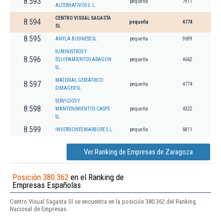
8.593
pequeña
7911
ALTERNATIVOS S. L.
CENTRO VISUAL SAGASTA
8.594
pequeña
4774
SL
8.595
ANYLA BUSINESS SL
pequeña
9699
SUMINISTROS Y
8.596
EQUIPAMIENTOS ARAGON
pequeña
4662
SL.
MATERIAL GERIATRICO
8.597
pequeña
4774
DIMAGER SL
SERVICIOS Y
8.598
MANTENIMIENTOS CASPE
pequeña
4322
SL
8.599
INVERSIONES MARBORE S.L.
pequeña
6811
Ver Ranking de Empresas de Zaragoza
Posición 380.362
en el Ranking de
Empresas Españolas
Centro Visual Sagasta Sl se encuentra en la posición 380.362 del Ranking
Nacional de Empresas.