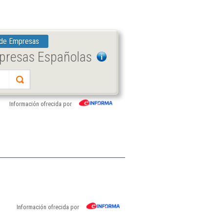
 de Empresas
mpresas Españolas
Información ofrecida por
Información ofrecida por