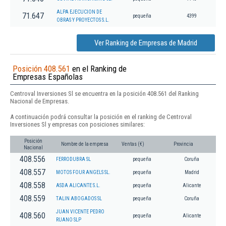
ALPA EJECUCION DE
71.647
pequeña
4399
OBRAS Y PROYECTOS S.L.
Ver Ranking de Empresas de Madrid
Posición 408.561
en el Ranking de
Empresas Españolas
Centroval Inversiones Sl se encuentra en la posición 408.561 del Ranking
Nacional de Empresas.
A continuación podrá consultar la posición en el ranking de Centroval
Inversiones Sl y empresas con posiciones similares:
Posición
Nombre de la empresa
Ventas (€)
Provincia
Nacional
408.556
FERRODUBRA SL
pequeña
Coruña
408.557
MOTOS FOUR ANGELS SL.
pequeña
Madrid
408.558
ASDA ALICANTE S.L.
pequeña
Alicante
408.559
TALIN ABOGADOS SL
pequeña
Coruña
JUAN VICENTE PEDRO
408.560
pequeña
Alicante
RUANO SLP