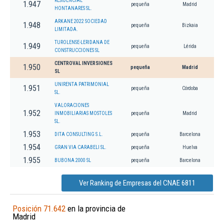
RESIDENCIAL
1.947
pequeña
Madrid
HONTANARES SL.
ARKANE 2022 SOCIEDAD
1.948
pequeña
Bizkaia
LIMITADA.
TUROLENSE-LERIDANA DE
1.949
pequeña
Lérida
CONSTRUCCIONES SL
CENTROVAL INVERSIONES
1.950
pequeña
Madrid
SL
UNIRENTA PATRIMONIAL
1.951
pequeña
Córdoba
SL.
VALORACIONES
1.952
INMOBILIARIAS MOSTOLES
pequeña
Madrid
SL.
1.953
DITA CONSULTING S.L.
pequeña
Barcelona
1.954
GRAN VIA CARABELI SL.
pequeña
Huelva
1.955
BUBONA 2000 SL
pequeña
Barcelona
Ver Ranking de Empresas del CNAE 6811
Posición 71.642
en la provincia de
Madrid