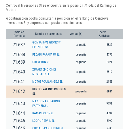
Centroval Inversiones Sl se encuentra en la posición 71.642 del Ranking de
Madrid.
A continuación podrá consultar la posición en el ranking de Centroval
Inversiones Sl y empresas con posiciones similares:
Posición
Sector
Nombre de la empresa
Ventas (€)
Provincia
Actividad
GOMSA INVERSIONES Y
71.637
pequeña
6832
PROYECTOS SL.
71.638
PECABI PARAFARM SL.
pequeña
4775
71.639
C10 VISION SL.
pequeña
6421
XIMART EDICIONES
71.640
pequeña
5819
MUSICALES SL
71.641
MOTOS FOUR ANGELS SL.
pequeña
2553
CENTROVAL INVERSIONES
71.642
pequeña
6811
SL
MAY COMAS TRADING
71.643
pequeña
9531
PARTNERS SL.
71.644
DAMASCOLOR SL.
pequeña
4334
71.645
LOOPUP SPAIN SL.
pequeña
6190
71.646
CUVIAL FRANCHISING SL.
pequeña
7740