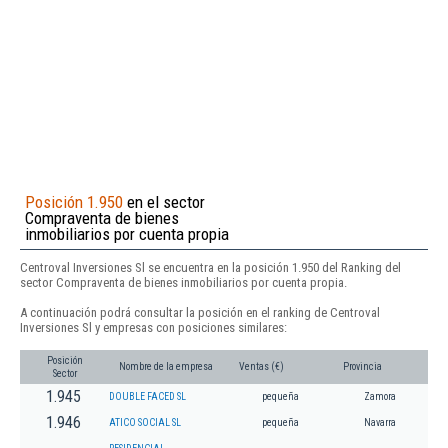
Posición 1.950
en el sector
Compraventa de bienes
inmobiliarios por cuenta propia
Centroval Inversiones Sl se encuentra en la posición 1.950 del Ranking del
sector Compraventa de bienes inmobiliarios por cuenta propia.
A continuación podrá consultar la posición en el ranking de Centroval
Inversiones Sl y empresas con posiciones similares:
Posición
Nombre de la empresa
Ventas (€)
Provincia
Sector
1.945
DOUBLE FACED SL
pequeña
Zamora
1.946
ATICO SOCIAL SL
pequeña
Navarra