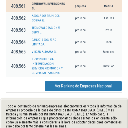
CENTROVAL INVERSIONES
408.561
pequeña
Madrid
SL
ASOCIADOS REUNIDOS
408.562
pequeña
Asturias
GOSIRA SL.
TECNOVALORACIONES
408.563
pequeña
Sevilla
G&P S.L.
DJN 2019 SOCIEDAD
408.564
pequeña
Jaén
LIMITADA.
408.565
VIRGEN ALDAMA SL.
pequeña
Barcelona
3 P CONSULTORIA
INTERMEDIACION
408.566
pequeña
Castellon
SERVICIOS PROMOCION Y
COMERCIALIZACION SL
Ver Ranking de Empresas Nacional
Todo el contenido de ranking-empresas.eleconomista.es y toda la información de
empresas procede de la base de datos de INFORMA D&B S.A.U. (S.M.E.) y es
tratada y suministrada por INFORMA D&B S.A.U. (S.M.E.). En todo caso, la
información de empresas que proporcionamos debe ser tenida en cuenta sólo
como un elemento más a considerar a la hora de adoptar decisiones comerciales
y no debe por tanto determinar las mismas.