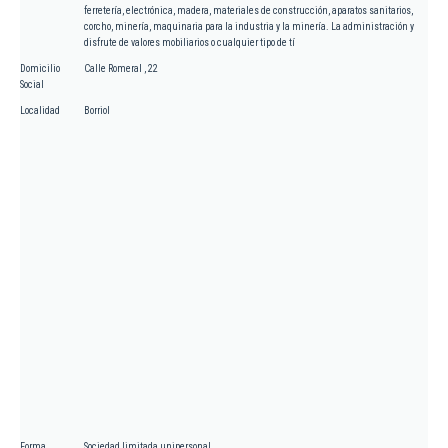
ferretería, electrónica, madera, materiales de construcción, aparatos sanitarios,
corcho, minería, maquinaria para la industria y la minería. La administración y
disfrute de valores mobiliarios o cualquier tipo de tí
Domicilio
Calle Romeral , 22
Social
Localidad
Borriol
Forma
Sociedad limitada unipersonal