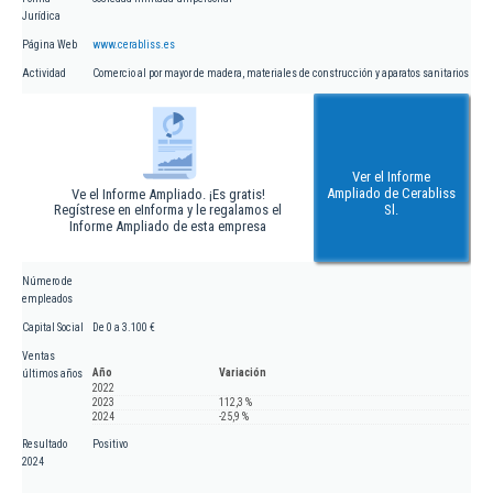
Jurídica
Página Web
www.cerabliss.es
Actividad
Comercio al por mayor de madera, materiales de construcción y aparatos sanitarios
Ver el Informe
Ampliado de Cerabliss
Ve el Informe Ampliado. ¡Es gratis!
Regístrese en eInforma y le regalamos el
Sl.
Informe Ampliado de esta empresa
Número de
empleados
Capital Social
De 0 a 3.100 €
Ventas
Año
Variación
últimos años
2022
2023
112,3 %
2024
-25,9 %
Resultado
Positivo
2024