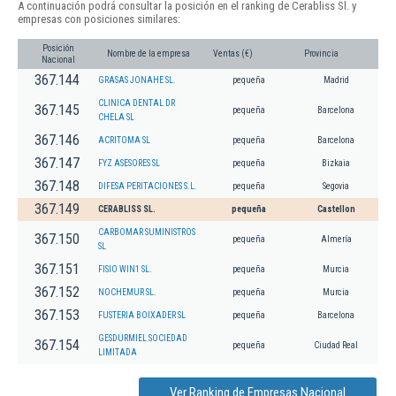
A continuación podrá consultar la posición en el ranking de Cerabliss Sl. y
empresas con posiciones similares:
Posición
Nombre de la empresa
Ventas (€)
Provincia
Nacional
367.144
GRASAS JONAHE SL.
pequeña
Madrid
CLINICA DENTAL DR
367.145
pequeña
Barcelona
CHELA SL
367.146
ACRITOMA SL
pequeña
Barcelona
367.147
FYZ ASESORES SL
pequeña
Bizkaia
367.148
DIFESA PERITACIONES S.L.
pequeña
Segovia
367.149
CERABLISS SL.
pequeña
Castellon
CARBOMAR SUMINISTROS
367.150
pequeña
Almería
SL
367.151
FISIO WIN1 SL.
pequeña
Murcia
367.152
NOCHEMUR SL.
pequeña
Murcia
367.153
FUSTERIA BOIXADER SL
pequeña
Barcelona
GESDURMIEL SOCIEDAD
367.154
pequeña
Ciudad Real
LIMITADA
Ver Ranking de Empresas Nacional