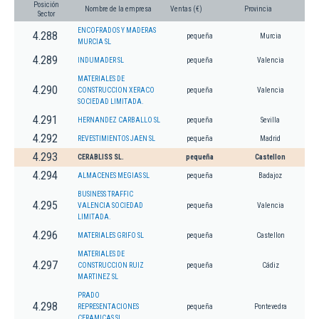
Posición
Nombre de la empresa
Ventas (€)
Provincia
Sector
ENCOFRADOS Y MADERAS
4.288
pequeña
Murcia
MURCIA SL
4.289
INDUMADER SL
pequeña
Valencia
MATERIALES DE
4.290
CONSTRUCCION XERACO
pequeña
Valencia
SOCIEDAD LIMITADA.
4.291
HERNANDEZ CARBALLO SL
pequeña
Sevilla
4.292
REVESTIMIENTOS JAEN SL
pequeña
Madrid
4.293
CERABLISS SL.
pequeña
Castellon
4.294
ALMACENES MEGIAS SL
pequeña
Badajoz
BUSINESS TRAFFIC
4.295
VALENCIA SOCIEDAD
pequeña
Valencia
LIMITADA.
4.296
MATERIALES GRIFO SL
pequeña
Castellon
MATERIALES DE
4.297
CONSTRUCCION RUIZ
pequeña
Cádiz
MARTINEZ SL
PRADO
4.298
REPRESENTACIONES
pequeña
Pontevedra
CERAMICAS SL.