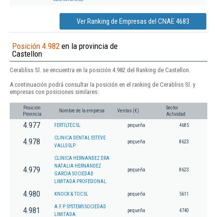
Ver Ranking de Empresas del CNAE 4683
Posición 4.982
en la provincia de
Castellon
Cerabliss Sl. se encuentra en la posición 4.982 del Ranking de Castellon.
A continuación podrá consultar la posición en el ranking de Cerabliss Sl. y
empresas con posiciones similares:
Posición
Sector
Nombre de la empresa
Ventas (€)
Provincia
Actividad
4.977
FERTILTEC SL
pequeña
4685
CLINICA DENTAL ESTEVE
4.978
pequeña
8623
VALLS SLP.
CLINICA HERNANDEZ DRA
NATALIA HERNANDEZ
4.979
pequeña
8623
GARCIA SOCIEDAD
LIMITADA PROFESIONAL.
4.980
KNOCK & TOC SL
pequeña
5611
A.F.P. SYSTEMS SOCIEDAD
4.981
pequeña
4740
LIMITADA.