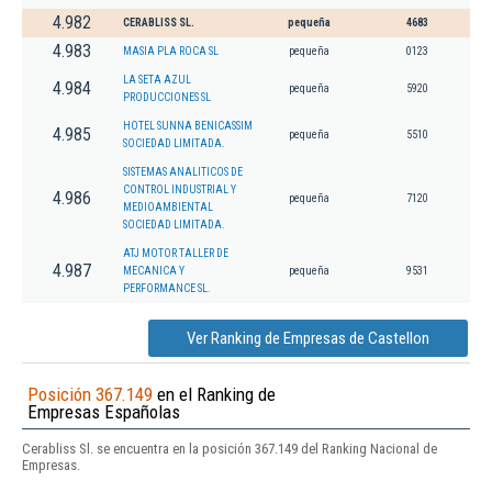
4.982
CERABLISS SL.
pequeña
4683
4.983
MASIA PLA ROCA SL
pequeña
0123
LA SETA AZUL
4.984
pequeña
5920
PRODUCCIONES SL
HOTEL SUNNA BENICASSIM
4.985
pequeña
5510
SOCIEDAD LIMITADA.
SISTEMAS ANALITICOS DE
CONTROL INDUSTRIAL Y
4.986
pequeña
7120
MEDIOAMBIENTAL
SOCIEDAD LIMITADA.
ATJ MOTOR TALLER DE
4.987
MECANICA Y
pequeña
9531
PERFORMANCE SL.
Ver Ranking de Empresas de Castellon
Posición 367.149
en el Ranking de
Empresas Españolas
Cerabliss Sl. se encuentra en la posición 367.149 del Ranking Nacional de
Empresas.