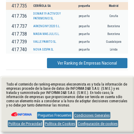
417.735
CERIÑOLA SA
pequeña
Madrid
DOMAR 19 ACTIVOS Y
417.736
pequeña
Coruña
PATRIMONIO SL.
417.737
ARKENGINY 2020 S.L.
pequeña
Barcelona
417.738
MASIA MAS JULI S.L.
pequeña
Barcelona
417.739
VALLE PAMITO SL.
pequeña
Guadalajara
417.740
NOVA GESPA SL
pequeña
Lérida
Ver Ranking de Empresas Nacional
Todo el contenido de ranking-empresas.eleconomista.es y toda la información de
empresas procede de la base de datos de INFORMA D&B S.A.U. (S.M.E.) y es
tratada y suministrada por INFORMA D&B S.A.U. (S.M.E.). En todo caso, la
información de empresas que proporcionamos debe ser tenida en cuenta sólo
como un elemento más a considerar a la hora de adoptar decisiones comerciales
y no debe por tanto determinar las mismas.
Preguntas Frecuentes
Condiciones Generales
Política de Privacidad
Política de Cookies
Configuración de cookies