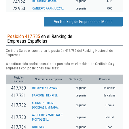
72.952
DEPORTES ERIMAR SL.
pequeña
4763
72.953
CANSERVE ARANJUEZ SL.
pequeña
7500
Ver Ranking de Empresas de Madrid
Posición 417.735
en el Ranking de
Empresas Españolas
Ceriñola Sa se encuentra en la posición 417.735 del Ranking Nacional de
Empresas.
A continuación podrá consultar la posición en el ranking de Ceriñola Sa y
empresas con posiciones similares:
Posición
Nombre de la empresa
Ventas (€)
Provincia
Nacional
417.730
ORTOPEDIA GAVA SL.
pequeña
Barcelona
417.731
BARCONS I HENRY SL
pequeña
Barcelona
BRUNO POLITUM
417.732
pequeña
Bizkaia
SOCIEDAD LIMITADA.
AZULEJOS Y MATERIALES
417.733
pequeña
Madrid
MOSTOLES SL.
417.734
GOBI 58 SL
pequeña
León