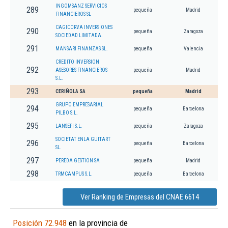
INGOMSANZ SERVICIOS
289
pequeña
Madrid
FINANCIEROS SL
CAGICORVA INVERSIONES
290
pequeña
Zaragoza
SOCIEDAD LIMITADA.
291
MANSARI FINANZAS SL.
pequeña
Valencia
CREDITO INVERSION
292
ASESORES FINANCIEROS
pequeña
Madrid
S.L.
293
CERIÑOLA SA
pequeña
Madrid
GRUPO EMPRESARIAL
294
pequeña
Barcelona
PILBO S.L.
295
LANSEFI S.L.
pequeña
Zaragoza
SOCIETAT ENLA GUITART
296
pequeña
Barcelona
SL.
297
PEREDA GESTION SA
pequeña
Madrid
298
TRMCAMPUS S.L.
pequeña
Barcelona
Ver Ranking de Empresas del CNAE 6614
Posición 72.948
en la provincia de