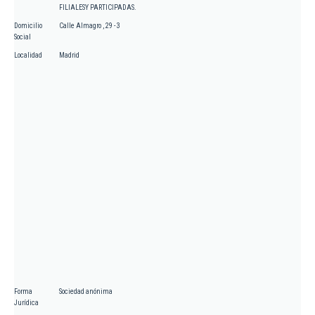
FILIALESY PARTICIPADAS.
Domicilio
Calle Almagro , 29 - 3
Social
Localidad
Madrid
Forma
Sociedad anónima
Jurídica