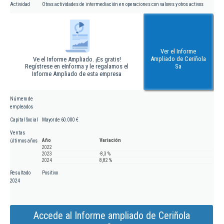
Actividad
Otras actividades de intermediación en operaciones con valores y otros activos
Ver el Informe
Ampliado de Ceriñola
Ve el Informe Ampliado. ¡Es gratis!
Regístrese en eInforma y le regalamos el
Sa
Informe Ampliado de esta empresa
Número de
empleados
Capital Social
Mayor de 60.000 €
Ventas
Año
Variación
últimos años
2022
2023
-8,3 %
2024
8,82 %
Resultado
Positivo
2024
Accede al Informe ampliado de Ceriñola