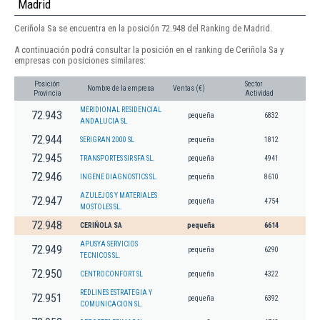
Madrid
Ceriñola Sa se encuentra en la posición 72.948 del Ranking de Madrid.
A continuación podrá consultar la posición en el ranking de Ceriñola Sa y
empresas con posiciones similares:
Posición
Sector
Nombre de la empresa
Ventas (€)
Provincia
Actividad
MERIDIONAL RESIDENCIAL
72.943
pequeña
6832
ANDALUCIA SL
72.944
SERIGRAN 2000 SL
pequeña
1812
72.945
TRANSPORTES SIR SFA SL.
pequeña
4941
72.946
INGENE DIAGNOSTICS SL.
pequeña
8610
AZULEJOS Y MATERIALES
72.947
pequeña
4754
MOSTOLES SL.
72.948
CERIÑOLA SA
pequeña
6614
APUSYA SERVICIOS
72.949
pequeña
6290
TECNICOS SL.
72.950
CENTROCONFORT SL
pequeña
4322
REDLINES ESTRATEGIA Y
72.951
pequeña
6392
COMUNICACION SL.