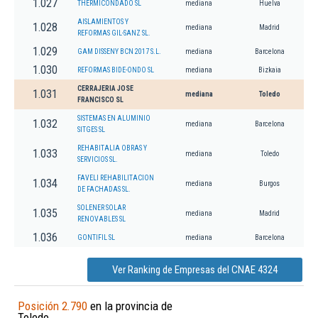
1.027
THERMICONDADO SL
mediana
Huelva
AISLAMIENTOS Y
1.028
mediana
Madrid
REFORMAS GIL-SANZ SL.
1.029
GAM DISSENY BCN 2017 S.L.
mediana
Barcelona
1.030
REFORMAS BIDE-ONDO SL
mediana
Bizkaia
CERRAJERIA JOSE
1.031
mediana
Toledo
FRANCISCO SL
SISTEMAS EN ALUMINIO
1.032
mediana
Barcelona
SITGES SL
REHABITALIA OBRAS Y
1.033
mediana
Toledo
SERVICIOS SL.
FAVELI REHABILITACION
1.034
mediana
Burgos
DE FACHADAS SL.
SOLENER SOLAR
1.035
mediana
Madrid
RENOVABLES SL
1.036
GONTIFIL SL
mediana
Barcelona
Ver Ranking de Empresas del CNAE 4324
Posición 2.790
en la provincia de
Toledo