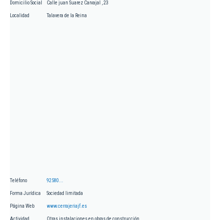
Domicilio Social
Calle juan Suarez Carvajal , 23
Localidad
Talavera de la Reina
Teléfono
92580...
Forma Jurídica
Sociedad limitada
Página Web
www.cerrajeriajf.es
Actividad
Otras instalaciones en obras de construcción