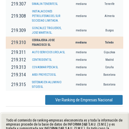
219.307
SIMALIN TENERIFE SL
mediana
Tenerife
INSTALACIONES
219.308
PETROLIFERAS DEL SUR
mediana
Almería
SOCIEDAD LIMITADA.
GONZALEZ TRIGUEROS,
219.309
mediana
Burgos
JOSE MARTIN SL.
CERRAJERIA JOSE
219.310
mediana
Toledo
FRANCISCO SL
219.311
AUTO SERVICIOS UROLA SL
mediana
Gipuzkoa
219.312
CENTRODENT SL
mediana
Madrid
219.313
COVASMAR PESCA SL
mediana
Coruña
219.314
ARDI PROYECTOS SL
mediana
Barcelona
SISTEMAS EN ALUMINIO
219.315
mediana
Barcelona
SITGES SL
Ver Ranking de Empresas Nacional
Todo el contenido de ranking-empresas.eleconomista.es y toda la información de
empresas procede de la base de datos de INFORMA D&B S.A.U. (S.M.E.) y es
tratada y suministrada por INFORMA D&B S.A.U. (S.M.E.). En todo caso, la