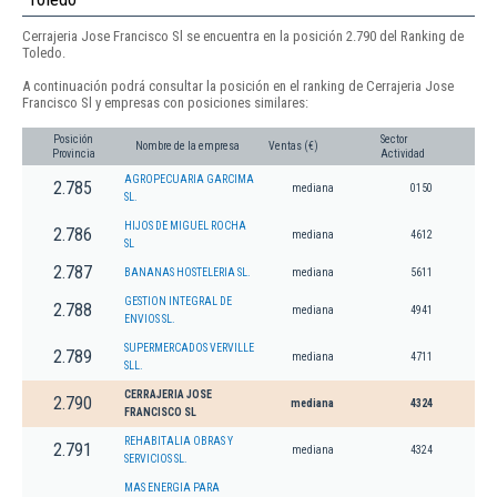
Cerrajeria Jose Francisco Sl se encuentra en la posición 2.790 del Ranking de
Toledo.
A continuación podrá consultar la posición en el ranking de Cerrajeria Jose
Francisco Sl y empresas con posiciones similares:
Posición
Sector
Nombre de la empresa
Ventas (€)
Provincia
Actividad
AGROPECUARIA GARCIMA
2.785
mediana
0150
SL.
HIJOS DE MIGUEL ROCHA
2.786
mediana
4612
SL
2.787
BANANAS HOSTELERIA SL.
mediana
5611
GESTION INTEGRAL DE
2.788
mediana
4941
ENVIOS SL.
SUPERMERCADOS VERVILLE
2.789
mediana
4711
SLL.
CERRAJERIA JOSE
2.790
mediana
4324
FRANCISCO SL
REHABITALIA OBRAS Y
2.791
mediana
4324
SERVICIOS SL.
MAS ENERGIA PARA