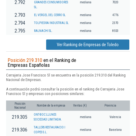
2.792
GRANDES CONSUMIDORES
mediana
7020
SL.
2.793
EL VERGEL DEL CERRO SL
mediana
4776
2.794
TOLPIEDRA INDUSTRIAL SL
mediana
2370
2.795
RALNACHI SL.
mediana
8553
Ver Ranking de Empresas de Toledo
Posición 219.310
en el Ranking de
Empresas Españolas
Cerrajeria Jose Francisco Sl se encuentra en la posición 219.310 del Ranking
Nacional de Empresas.
A continuación podrá consultar la posición en el ranking de Cerrajeria Jose
Francisco Sl y empresas con posiciones similares:
Posición
Nombre de la empresa
Ventas (€)
Provincia
Nacional
ONT-BOC LLUNES
219.305
mediana
Valencia
SOCIEDAD LIMITADA.
TALLERS RESTAURACIO I
219.306
mediana
Barcelona
COPES S.L.