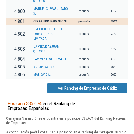
SHERRY SL
MANUEL CUEVAS JURADO
4.800
pequeña
1102
SL
4.801
CERRAJERIA NARANJO SL
pequeña
2512
GRUPO TECNOLOGICO
4.802
TORA SOCIEDAD
pequeña
7020
LIMITADA.
CARNICERIAS JUAN
4.803
pequeña
4722
QUIROS SL.
4.804
PAVIMENTOS FEJOMA S.L.
pequeña
4399
4.805
VOLUMUS SUR SL.
pequeña
9621
4.806
MARIDATE SL.
pequeña
5630
Ver Ranking de Empresas de Cádiz
Posición 335.674
en el Ranking de
Empresas Españolas
Cerrajeria Naranjo Sl se encuentra en la posición 335.674 del Ranking Nacional
de Empresas.
A continuación podrá consultar la posición en el ranking de Cerrajeria Naranjo