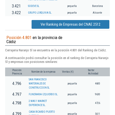
3.421
SODEVE SL
pequeña
Barcelona
3.422
GRUPO LORQUIVA SL.
pequeña
Alicante
Ver Ranking de Empresas del CNAE 2512
Posición 4.801
en la provincia de
Cádiz
Cerrajeria Naranjo Sl se encuentra en la posición 4.801 del Ranking de Cádiz.
A continuación podrá consultar la posición en el ranking de Cerrajeria Naranjo
Sl y empresas con posiciones similares:
Posición
Sector
Nombre de la empresa
Ventas (€)
Provincia
Actividad
SAN FRANCISCO
4.796
MATERIALES DE
pequeña
4683
CONSTRUCCION SL
4.797
FUNERARIA IZQUIERDO SL.
pequeña
9630
2 MAS 1 MARKET
4.798
pequeña
4726
EXPERIENCE SL.
CASA RICARDO PUERTO
4.799
pequeña
5611