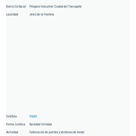
Domicilio Social
Poligono Industrial Ciudad del Transporte
Localidad
Jerez de la Frontera
Teléfono
95639...
Forma Jurídica
Sociedad limitada
Actividad
Fabricación de puertas y ventanas de metal