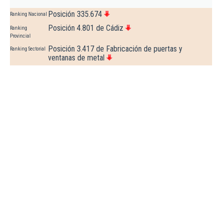
Posición 335.674
Ranking Nacional
Posición 4.801 de Cádiz
Ranking
Provincial
Posición 3.417 de Fabricación de puertas y
Ranking Sectorial
ventanas de metal