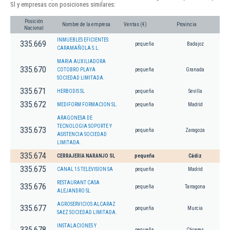
Sl y empresas con posiciones similares:
Posición
Nombre de la empresa
Ventas (€)
Provincia
Nacional
INMUEBLES EFICIENTES
335.669
pequeña
Badajoz
CARAMAÑOLA S.L.
MARIA AUXILIADORA
335.670
COTOBRO PLAYA
pequeña
Granada
SOCIEDAD LIMITADA.
335.671
HERBODIS SL
pequeña
Sevilla
335.672
MEDIFORM FORMACION SL.
pequeña
Madrid
ARAGONESA DE
TECNOLOGIA SOPORTE Y
335.673
pequeña
Zaragoza
ASISTENCIA SOCIEDAD
LIMITADA.
335.674
CERRAJERIA NARANJO SL
pequeña
Cádiz
335.675
CANAL 15 TELEVISION SA
pequeña
Madrid
RESTAURANT CASA
335.676
pequeña
Tarragona
ALEJANDRO SL
AGROSERVICIOS ALCARAZ
335.677
pequeña
Murcia
SAEZ SOCIEDAD LIMITADA.
INSTALACIONES Y
335.678
pequeña
Cáceres