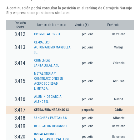
A continuación podrá consultar la posición en el ranking de Cerrajeria Naranjo
Sl y empresas con posiciones similares:
Posición
Nombre de la empresa
Ventas (€)
Provincia
Sector
3.412
PROYMETALIC 2R SL.
pequeña
Barcelona
CERRAJERO
3.413
AUTOMATISMO MARBELLA
pequeña
Málaga
SL.
CHIMENEAS
3.414
pequeña
Valencia
SANTAEULALIA SL
METALISTERIA Y
CONSTRUCCIONES EN
3.415
pequeña
Asturias
ACERO SOCIEDAD
LIMITADA.
ALUMINIOS GARCIA
3.416
pequeña
Madrid
ALENDE SL
3.417
CERRAJERIA NARANJO SL
pequeña
Cádiz
3.418
SANCHEZ Y PASTRANA SL
pequeña
Albacete
3.419
DECORALUM DESIGNS S.L.
pequeña
Barcelona
INSTALACIONES
3.420
pequeña
Barcelona
METALICAS DEL VALLES SL.