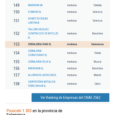
149
MARINISA SA
mediana
Córdoba
150
FORMOBI SL
mediana
Valencia
NOMET SOCIEDAD
151
mediana
Valencia
LIMITADA.
TALLERS VAZQUEZ
152
CONSTRUCCIO DE MOTLLES
mediana
Barcelona
SL
153
CERRAJERIA VIAN SL
mediana
Salamanca
CERRAJERIA
154
mediana
Toledo
CORROCHANO SL
155
CERRAJERIA FELIX SL
mediana
Murcia
156
AMINDASA SL.
mediana
Barcelona
157
ALUMINIOS LAS ROZAS SL
mediana
Madrid
CARPINTERIA METALICA
158
mediana
Cádiz
FERRO BAHIA SL
Ver Ranking de Empresas del CNAE 2562
Posición 1.303
en la provincia de
Salamanca