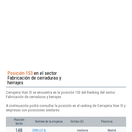
Posición 153
en el sector
Fabricación de cerraduras y
herrajes
Cerrajeria Vian Sl se encuentra en la posición 153 del Ranking del sector
Fabricación de cerraduras y herrajes.
A continuación podrá consultar la posición en el ranking de Cerrajeria Vian Sl y
empresas con posiciones similares:
Posición
Nombre de la empresa
Ventas (€)
Provincia
Sector
148
CERILUZ SL
mediana
Madrid