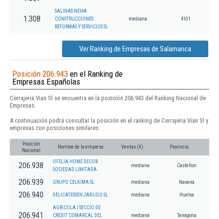
SALINAS NEIRA
1.308
CONSTRUCCIONES
mediana
4101
REFORMAS Y SERVICIOS SL.
Ver Ranking de Empresas de Salamanca
Posición 206.943
en el Ranking de
Empresas Españolas
Cerrajeria Vian Sl se encuentra en la posición 206.943 del Ranking Nacional de
Empresas.
A continuación podrá consultar la posición en el ranking de Cerrajeria Vian Sl y
empresas con posiciones similares:
Posición
Nombre de la empresa
Ventas (€)
Provincia
Nacional
OFELIA HOME DECOR
206.938
mediana
Castellon
SOCIEDAD LIMITADA.
206.939
GRUPO CELKIMA SL
mediana
Navarra
206.940
DELICATESSEN JABUGO SL
mediana
Huelva
AGRICOLA I SECCIO DE
206.941
CREDIT COMARCAL DEL
mediana
Tarragona