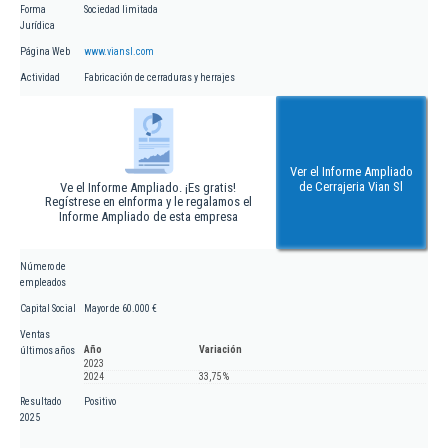
Forma
Sociedad limitada
Jurídica
Página Web
www.viansl.com
Actividad
Fabricación de cerraduras y herrajes
Ver el Informe Ampliado
de Cerrajeria Vian Sl
Ve el Informe Ampliado. ¡Es gratis!
Regístrese en eInforma y le regalamos el
Informe Ampliado de esta empresa
Número de
empleados
Capital Social
Mayor de 60.000 €
Ventas
Año
Variación
últimos años
2023
2024
33,75 %
Resultado
Positivo
2025