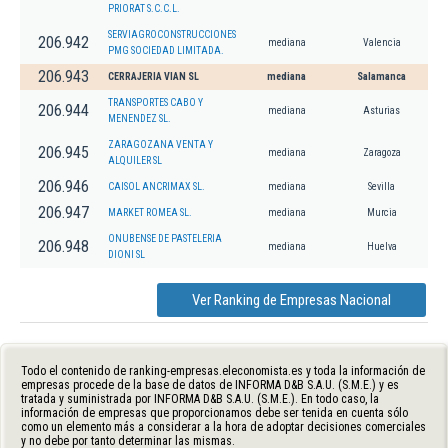
PRIORAT S.C.C.L.
SERVIAGROCONSTRUCCIONES
206.942
mediana
Valencia
PMG SOCIEDAD LIMITADA.
206.943
CERRAJERIA VIAN SL
mediana
Salamanca
TRANSPORTES CABO Y
206.944
mediana
Asturias
MENENDEZ SL.
ZARAGOZANA VENTA Y
206.945
mediana
Zaragoza
ALQUILER SL
206.946
CAISOL ANCRIMAX SL.
mediana
Sevilla
206.947
MARKET ROMEA SL.
mediana
Murcia
ONUBENSE DE PASTELERIA
206.948
mediana
Huelva
DIONI SL
Ver Ranking de Empresas Nacional
Todo el contenido de ranking-empresas.eleconomista.es y toda la información de
empresas procede de la base de datos de INFORMA D&B S.A.U. (S.M.E.) y es
tratada y suministrada por INFORMA D&B S.A.U. (S.M.E.). En todo caso, la
información de empresas que proporcionamos debe ser tenida en cuenta sólo
como un elemento más a considerar a la hora de adoptar decisiones comerciales
y no debe por tanto determinar las mismas.