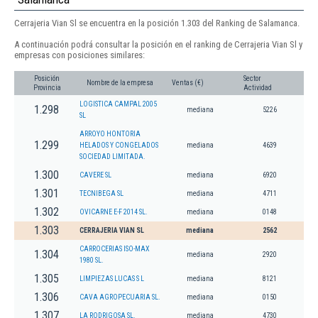
Cerrajeria Vian Sl se encuentra en la posición 1.303 del Ranking de Salamanca.
A continuación podrá consultar la posición en el ranking de Cerrajeria Vian Sl y
empresas con posiciones similares:
Posición
Sector
Nombre de la empresa
Ventas (€)
Provincia
Actividad
LOGISTICA CAMPAL 2005
1.298
mediana
5226
SL
ARROYO HONTORIA
1.299
HELADOS Y CONGELADOS
mediana
4639
SOCIEDAD LIMITADA.
1.300
CAVERE SL
mediana
6920
1.301
TECNIBEGA SL
mediana
4711
1.302
OVICARNE E-F 2014 SL.
mediana
0148
1.303
CERRAJERIA VIAN SL
mediana
2562
CARROCERIAS ISO-MAX
1.304
mediana
2920
1980 SL.
1.305
LIMPIEZAS LUCAS S L
mediana
8121
1.306
CAVA AGROPECUARIA SL.
mediana
0150
1.307
LA RODRIGOSA SL.
mediana
4730