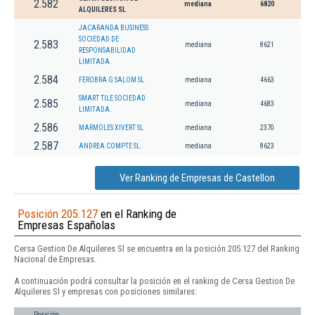
2.582
mediana
6820
ALQUILERES SL
JACARANDA BUSINESS
SOCIEDAD DE
2.583
mediana
8621
RESPONSABILIDAD
LIMITADA.
2.584
FEROBRA G SALOM SL
mediana
4663
SMART TILE SOCIEDAD
2.585
mediana
4683
LIMITADA.
2.586
MARMOLES XIVERT SL
mediana
2370
2.587
ANDREA COMPTE SL.
mediana
8623
Ver Ranking de Empresas de Castellon
Posición 205.127
en el Ranking de
Empresas Españolas
Cersa Gestion De Alquileres Sl se encuentra en la posición 205.127 del Ranking
Nacional de Empresas.
A continuación podrá consultar la posición en el ranking de Cersa Gestion De
Alquileres Sl y empresas con posiciones similares:
Posición