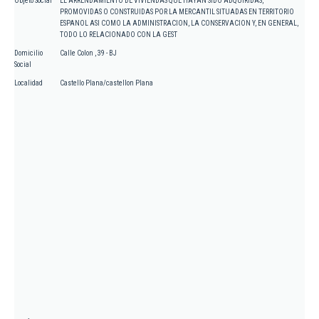
Objeto Social
EL ARRENDAMIENTO DE VIVIENDAS QUE HAYAN SIDO ADQUIRIDAS,
PROMOVIDAS O CONSTRUIDAS POR LA MERCANTIL SITUADAS EN TERRITORIO
ESPANOL ASI COMO LA ADMINISTRACION, LA CONSERVACION Y, EN GENERAL,
TODO LO RELACIONADO CON LA GEST
Domicilio
Calle Colon , 39 - BJ
Social
Localidad
Castello Plana/castellon Plana