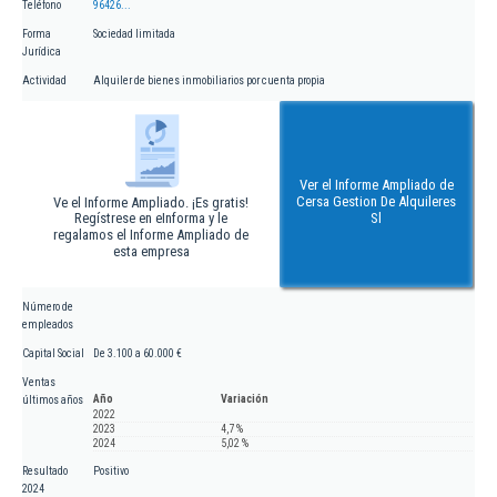
Teléfono
96426...
Forma
Sociedad limitada
Jurídica
Actividad
Alquiler de bienes inmobiliarios por cuenta propia
Ver el Informe Ampliado de
Cersa Gestion De Alquileres
Ve el Informe Ampliado. ¡Es gratis!
Regístrese en eInforma y le
Sl
regalamos el Informe Ampliado de
esta empresa
Número de
empleados
Capital Social
De 3.100 a 60.000 €
Ventas
Año
Variación
últimos años
2022
2023
4,7 %
2024
5,02 %
Resultado
Positivo
2024