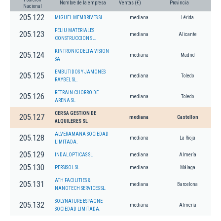
Nombre de la empresa
Ventas (€)
Provincia
Nacional
205.122
MIGUEL MEMBRIVES SL
mediana
Lérida
FELIU MATERIALES
205.123
mediana
Alicante
CONSTRUCCION SL.
KINTRONIC DELTA VISION
205.124
mediana
Madrid
SA
EMBUTIDOS Y JAMONES
205.125
mediana
Toledo
RAYBEL SL.
RETRAIN CHORRO DE
205.126
mediana
Toledo
ARENA SL
CERSA GESTION DE
205.127
mediana
Castellon
ALQUILERES SL
ALVERAMANA SOCIEDAD
205.128
mediana
La Rioja
LIMITADA.
205.129
INDALOPTICAS SL
mediana
Almería
205.130
PERSISOL SL
mediana
Málaga
ATH FACILITIES &
205.131
mediana
Barcelona
NANOTECH SERVICES SL.
SOLYNATURE ESPAGNE
205.132
mediana
Almería
SOCIEDAD LIMITADA.