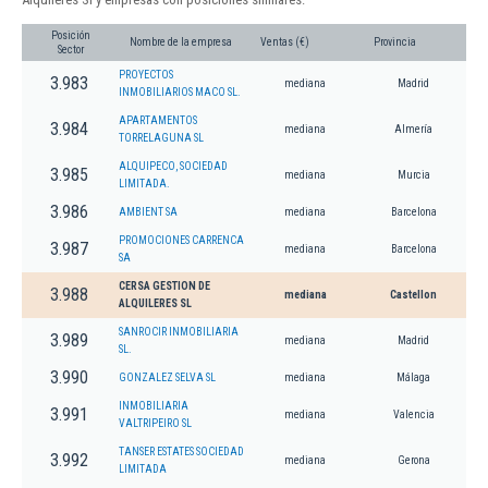
Posición
Nombre de la empresa
Ventas (€)
Provincia
Sector
PROYECTOS
3.983
mediana
Madrid
INMOBILIARIOS MACO SL.
APARTAMENTOS
3.984
mediana
Almería
TORRELAGUNA SL
ALQUIPECO, SOCIEDAD
3.985
mediana
Murcia
LIMITADA.
3.986
AMBIENT SA
mediana
Barcelona
PROMOCIONES CARRENCA
3.987
mediana
Barcelona
SA
CERSA GESTION DE
3.988
mediana
Castellon
ALQUILERES SL
SANROCIR INMOBILIARIA
3.989
mediana
Madrid
SL.
3.990
GONZALEZ SELVA SL
mediana
Málaga
INMOBILIARIA
3.991
mediana
Valencia
VALTRIPEIRO SL
TANSER ESTATES SOCIEDAD
3.992
mediana
Gerona
LIMITADA