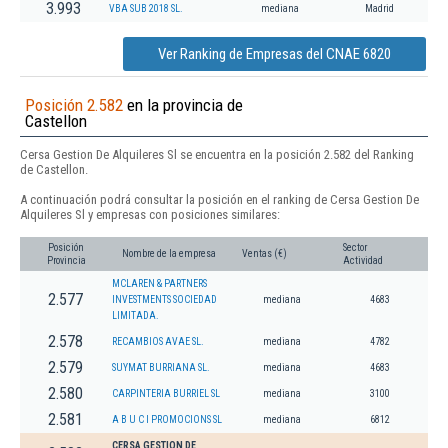
3.993
VBA SUB 2018 SL.
mediana
Madrid
Ver Ranking de Empresas del CNAE 6820
Posición 2.582
en la provincia de
Castellon
Cersa Gestion De Alquileres Sl se encuentra en la posición 2.582 del Ranking
de Castellon.
A continuación podrá consultar la posición en el ranking de Cersa Gestion De
Alquileres Sl y empresas con posiciones similares:
Posición
Sector
Nombre de la empresa
Ventas (€)
Provincia
Actividad
MCLAREN & PARTNERS
2.577
INVESTMENTS SOCIEDAD
mediana
4683
LIMITADA.
2.578
RECAMBIOS AVAE SL.
mediana
4782
2.579
SUYMAT BURRIANA SL.
mediana
4683
2.580
CARPINTERIA BURRIEL SL
mediana
3100
2.581
A B U C I PROMOCIONS SL
mediana
6812
CERSA GESTION DE