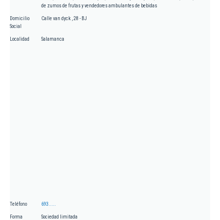
de zumos de frutas y vendedores ambulantes de bebidas
Domicilio
Calle van dyck , 28 - BJ
Social
Localidad
Salamanca
Teléfono
693.....
Forma
Sociedad limitada