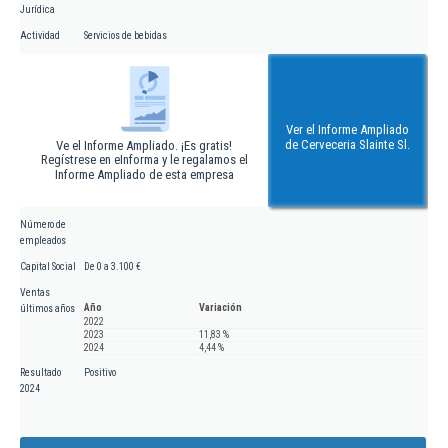
Jurídica
Actividad
Servicios de bebidas
Ver el Informe Ampliado
de Cerveceria Slainte Sl.
Ve el Informe Ampliado. ¡Es gratis!
Regístrese en eInforma y le regalamos el
Informe Ampliado de esta empresa
Número de
empleados
Capital Social
De 0 a 3.100 €
Ventas
Año
Variación
últimos años
2022
2023
11,83 %
2024
4,44 %
Resultado
Positivo
2024