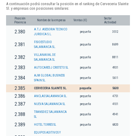
A continuación podrá consultar la posición en el ranking de Cerveceria Slainte
Sl. y empresas con posiciones similares:
Posición
Sector
Nombre de la empresa
Ventas (€)
Provincia
Actividad
A.T.J. ASESORIA TECNICO
2.380
pequeña
3512
JURIDICA S.L.
FISIOESTUDIO
2.381
pequeña
8699
SALAMANCA SL.
VILLANAVAL DE
2.382
pequeña
8811
SALAMANCA SL
2.383
AUTOCARES J CRISTETO SL
pequeña
4931
AJM GLOBAL BUSINESS
2.384
pequeña
5611
SPAIN SL.
2.385
CERVECERIA SLAINTE SL.
pequeña
5630
2.386
ANCLAS SALAMANCA SL.
pequeña
4751
2.387
NUEVA SALAMANCA SL
pequeña
4101
TRANSDIEZ SALAMANCA
2.388
pequeña
4941
SL
2.389
HOTEL TORRES SL
pequeña
6820
EQUIPOS ADITIVOS Y