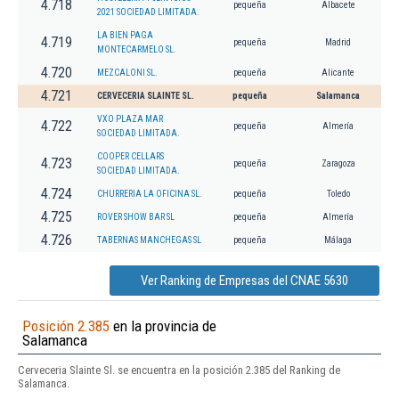
4.718
pequeña
Albacete
2021 SOCIEDAD LIMITADA.
LA BIEN PAGA
4.719
pequeña
Madrid
MONTECARMELO SL.
4.720
MEZCALONI SL.
pequeña
Alicante
4.721
CERVECERIA SLAINTE SL.
pequeña
Salamanca
VXO PLAZA MAR
4.722
pequeña
Almería
SOCIEDAD LIMITADA.
COOPER CELLARS
4.723
pequeña
Zaragoza
SOCIEDAD LIMITADA.
4.724
CHURRERIA LA OFICINA SL.
pequeña
Toledo
4.725
ROVER SHOW BAR SL
pequeña
Almería
4.726
TABERNAS MANCHEGAS SL
pequeña
Málaga
Ver Ranking de Empresas del CNAE 5630
Posición 2.385
en la provincia de
Salamanca
Cerveceria Slainte Sl. se encuentra en la posición 2.385 del Ranking de
Salamanca.