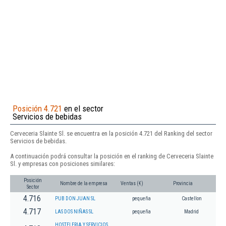
Posición 4.721
en el sector
Servicios de bebidas
Cerveceria Slainte Sl. se encuentra en la posición 4.721 del Ranking del sector
Servicios de bebidas.
A continuación podrá consultar la posición en el ranking de Cerveceria Slainte
Sl. y empresas con posiciones similares:
Posición
Nombre de la empresa
Ventas (€)
Provincia
Sector
4.716
PUB DON JUAN SL
pequeña
Castellon
4.717
LAS DOS NIÑAS SL
pequeña
Madrid
HOSTELERIA Y SERVICIOS