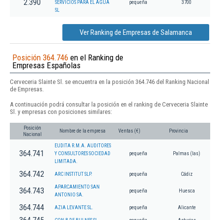
2.390
SERVICIOS PARA EL AGUA
pequeña
3700
SL
Ver Ranking de Empresas de Salamanca
Posición 364.746
en el Ranking de
Empresas Españolas
Cerveceria Slainte Sl. se encuentra en la posición 364.746 del Ranking Nacional
de Empresas.
A continuación podrá consultar la posición en el ranking de Cerveceria Slainte
Sl. y empresas con posiciones similares:
Posición
Nombre de la empresa
Ventas (€)
Provincia
Nacional
EUDITA R.M.A. AUDITORES
364.741
Y CONSULTORES SOCIEDAD
pequeña
Palmas (las)
LIMITADA.
364.742
ARC INSTITUT SLP.
pequeña
Cádiz
APARCAMIENTO SAN
364.743
pequeña
Huesca
ANTONIO SA.
364.744
AZIA LEVANTE SL.
pequeña
Alicante