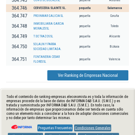
364.745
CON B DE BULNES SL.
pequeña
Asturias
364.746
CERVECERIA SLAINTE SL.
pequeña
Salamanca
364.747
PROINMAR GALICIA SL
pequeña
Coruña
INMOBILIARIA GARCIA
364.748
pequeña
Toledo
MORALES SL
364.749
T DE TRAZOS SL
pequeña
Alicante
SOLAUN Y PARRA
364.750
pequeña
Bizkaia
SOCIEDAD LIMITADA.
FONTANERIA CESAR
364.751
pequeña
Valencia
FLORES SL
Ver Ranking de Empresas Nacional
Todo el contenido de ranking-empresas.eleconomista.es y toda la información de
empresas procede de la base de datos de INFORMA D&B S.A.U. (S.M.E.) y es
tratada y suministrada por INFORMA D&B S.A.U. (S.M.E.). En todo caso, la
información de empresas que proporcionamos debe ser tenida en cuenta sólo
como un elemento más a considerar a la hora de adoptar decisiones comerciales
y no debe por tanto determinar las mismas.
Preguntas Frecuentes
Condiciones Generales