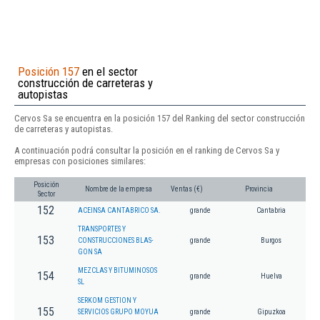
Posición 157
en el sector
construcción de carreteras y
autopistas
Cervos Sa se encuentra en la posición 157 del Ranking del sector construcción
de carreteras y autopistas.
A continuación podrá consultar la posición en el ranking de Cervos Sa y
empresas con posiciones similares:
Posición
Nombre de la empresa
Ventas (€)
Provincia
Sector
152
ACEINSA CANTABRICO SA.
grande
Cantabria
TRANSPORTES Y
153
CONSTRUCCIONES BLAS-
grande
Burgos
GON SA
MEZCLAS Y BITUMINOSOS
154
grande
Huelva
SL
SERKOM GESTION Y
155
SERVICIOS GRUPO MOYUA
grande
Gipuzkoa