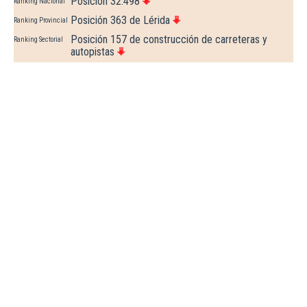
Posición 32.498
Ranking Nacional
Posición 363 de Lérida
Ranking Provincial
Posición 157 de construcción de carreteras y
Ranking Sectorial
autopistas