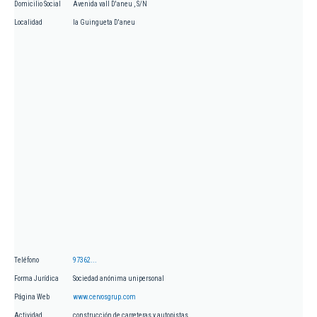
Domicilio Social
Avenida vall D'aneu , S/N
Localidad
la Guingueta D'aneu
Teléfono
97362...
Forma Jurídica
Sociedad anónima unipersonal
Página Web
www.cervosgrup.com
Actividad
construcción de carreteras y autopistas