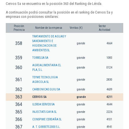
Cervos Sa se encuentra en la posición 363 del Ranking de Lérida.
A continuación podrá consultar la posición en el ranking de Cervos Sa y
empresas con posiciones similares:
Posición
Sector
Nombre de la empresa
Ventas (€)
Provincia
Actividad
TRATAMIENTO DE AGUAS Y
SANEAMIENTO E
358
grande
4664
HIGIENIZACION DE
AMBIENTES SL
359
TORRELSA SA
grande
1083
AGROALIMENTARIA EL
360
grande
0124
PLA, S.L.
TEYME TECNOLOGIA
361
grande
2830
AGRICOLA SL
362
CARBONICAS GUIU SA
grande
4639
363
CERVOS SA
grande
4211
364
ILERDA SERVEIS SA
grande
4644
365
INJECTATS GAYA SL
grande
2226
366
CONSPIME CERDAÑA SL
grande
4101
367
A. T. GIRIBETS 2000 S.L.
grande
4941