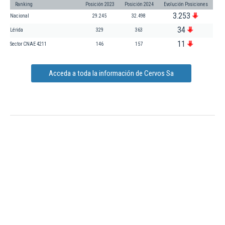
Ranking
Posición 2023
Posición 2024
Evolución Posiciones
3.253
Nacional
29.245
32.498
34
Lérida
329
363
11
Sector CNAE 4211
146
157
Acceda a toda la información de Cervos Sa