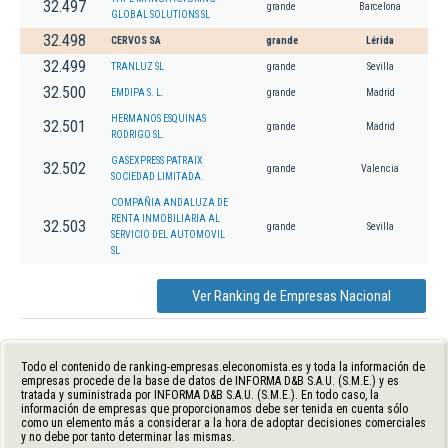
32.497
grande
Barcelona
GLOBAL SOLUTIONS SL
32.498
CERVOS SA
grande
Lérida
32.499
TRANLUZ SL
grande
Sevilla
32.500
EMDIPA S. L.
grande
Madrid
HERMANOS ESQUINAS
32.501
grande
Madrid
RODRIGO SL.
GASEXPRESS PATRAIX
32.502
grande
Valencia
SOCIEDAD LIMITADA.
COMPAÑIA ANDALUZA DE
RENTA INMOBILIARIA AL
32.503
grande
Sevilla
SERVICIO DEL AUTOMOVIL
SL
Ver Ranking de Empresas Nacional
Todo el contenido de ranking-empresas.eleconomista.es y toda la información de
empresas procede de la base de datos de INFORMA D&B S.A.U. (S.M.E.) y es
tratada y suministrada por INFORMA D&B S.A.U. (S.M.E.). En todo caso, la
información de empresas que proporcionamos debe ser tenida en cuenta sólo
como un elemento más a considerar a la hora de adoptar decisiones comerciales
y no debe por tanto determinar las mismas.