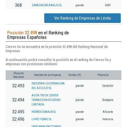
368
CARBONICAS BASILIO SL
grande
4639
Ver Ranking de Empresas de Lérida
Posición 32.498
en el Ranking de
Empresas Españolas
Cervos Sa se encuentra en la posición 32.498 del Ranking Nacional de
Empresas.
A continuación podrá consultar la posición en el ranking de Cervos Sa y
empresas con posiciones similares:
Posición
Nombre de la empresa
Ventas (€)
Provincia
Nacional
INDUSTRIA COOPERADORA
32.493
grande
Castellon
DEL AZULEJO SL
AGON TRUCK CENTER
32.494
TARRAGONA SOCIEDAD
grande
Tarragona
LIMITADA.
32.495
HIERROS GRANJA SL
grande
Alicante
32.496
LOPEZ FERRIZ SL
grande
Valencia
TAPE MANUFACTURING