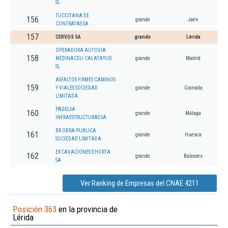
SL.
TUCCITANA DE
156
grande
Jaén
CONTRATAS SA
157
CERVOS SA
grande
Lérida
OPERADORA AUTOVIA
158
MEDINACELI CALATAYUD
grande
Madrid
SL.
ASFALTOS FIRMES CAMINOS
159
Y VIALES SOCIEDAD
grande
Granada
LIMITADA.
PADELSA
160
grande
Málaga
INFRAESTRUCTURAS SA
BR OBRA PUBLICA
161
grande
Huesca
SOCIEDAD LIMITADA.
EXCAVACIONES S'HORTA
162
grande
Baleares
SA
Ver Ranking de Empresas del CNAE 4211
Posición 363
en la provincia de
Lérida