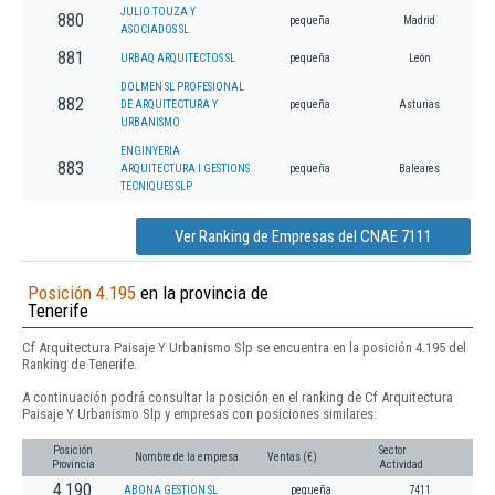
JULIO TOUZA Y
880
pequeña
Madrid
ASOCIADOS SL
881
URBAQ ARQUITECTOS SL
pequeña
León
DOLMEN SL PROFESIONAL
882
DE ARQUITECTURA Y
pequeña
Asturias
URBANISMO
ENGINYERIA
883
ARQUITECTURA I GESTIONS
pequeña
Baleares
TECNIQUES SLP
Ver Ranking de Empresas del CNAE 7111
Posición 4.195
en la provincia de
Tenerife
Cf Arquitectura Paisaje Y Urbanismo Slp se encuentra en la posición 4.195 del
Ranking de Tenerife.
A continuación podrá consultar la posición en el ranking de Cf Arquitectura
Paisaje Y Urbanismo Slp y empresas con posiciones similares:
Posición
Sector
Nombre de la empresa
Ventas (€)
Provincia
Actividad
4.190
ABONA GESTION SL
pequeña
7411