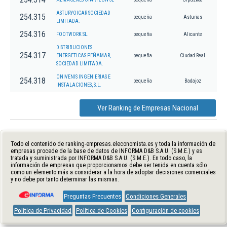
ASTURYOICAR SOCIEDAD
254.315
pequeña
Asturias
LIMITADA.
254.316
FOOTWORK SL.
pequeña
Alicante
DISTRIBUCIONES
254.317
ENERGETICAS PEÑAMAR,
pequeña
Ciudad Real
SOCIEDAD LIMITADA.
ONIVENIS INGENIERIAS E
254.318
pequeña
Badajoz
INSTALACIONES, S.L.
Ver Ranking de Empresas Nacional
Todo el contenido de ranking-empresas.eleconomista.es y toda la información de
empresas procede de la base de datos de INFORMA D&B S.A.U. (S.M.E.) y es
tratada y suministrada por INFORMA D&B S.A.U. (S.M.E.). En todo caso, la
información de empresas que proporcionamos debe ser tenida en cuenta sólo
como un elemento más a considerar a la hora de adoptar decisiones comerciales
y no debe por tanto determinar las mismas.
Preguntas Frecuentes
Condiciones Generales
Política de Privacidad
Política de Cookies
Configuración de cookies