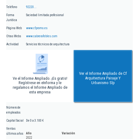
Teléfono
92220...
Forma
Sociedad limitada profesional
Jurídica
Página Web
www.cfpromo.es
Otras Webs
www.cabrerafebles.com
Actividad
Servicios técnicos de arquitectura
Ver el Informe Ampliado de Cf
Arquitectura Paisaje Y
Ve el Informe Ampliado. ¡Es gratis!
Regístrese en eInforma y le
Urbanismo Slp
regalamos el Informe Ampliado de
esta empresa
Número de
empleados
Capital Social
De 0 a 3.100 €
Ventas
Año
Variación
últimos años
2022