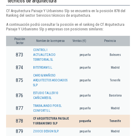
técnicos de arquitectura
Cf Arquitectura Paisaje Y Urbanismo Slp se encuentra en la posición 878 del
Ranking del sector Servicios técnicos de arquitectura.
A continuación podrá consultar la posición en el ranking de Cf Arquitectura
Paisaje Y Urbanismo Slp y empresas con posiciones similares:
Posición
Nombre de la empresa
Ventas (€)
Provincia
Sector
CONTROL I
873
ACTUALITZACIO
pequeña
Baleares
TERRITORIAL SL
874
BITSTREAM S.L.
pequeña
Madrid
CARO & MAÑOSO
875
ARQUITECTOS ASOCIADOS
pequeña
Tenerife
SLP
ESTUDIO TALLER 10
876
pequeña
Barcelona
CAÑIZARES SL
TRABAJANDO POR EL
877
pequeña
Madrid
CONFORT S.L.
CF ARQUITECTURA PAISAJE
878
pequeña
Tenerife
Y URBANISMO SLP
879
ZOOCO DESIGN SLP.
pequeña
Madrid