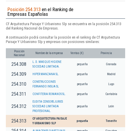
Posición 254.313
en el Ranking de
Empresas Españolas
Cf Arquitectura Paisaje Y Urbanismo Slp se encuentra en la posición 254.313
del Ranking Nacional de Empresas.
A continuación podrá consultar la posición en el ranking de Cf Arquitectura
Paisaje Y Urbanismo Slp y empresas con posiciones similares:
Posición
Nombre de la empresa
Ventas (€)
Provincia
Nacional
L. D. MAS QUE HIGIENE
254.308
pequeña
Granada
SOCIEDAD LIMITADA.
254.309
HIPER MANZANA SL.
pequeña
Madrid
CONSTRUCCIONES
254.310
pequeña
Lugo
FERNANDO INSUA SL
254.311
CONFITERIA ROMANOS SL.
pequeña
Cantabria
EUDITA CENSORS JURIES
254.312
SOCIEDAD LIMITADA
pequeña
León
PROFESIONAL.
CF ARQUITECTURA PAISAJE
254.313
pequeña
Tenerife
Y URBANISMO SLP
254.314
ALMACENES OIARTZUN SL
pequeña
Gipuzkoa