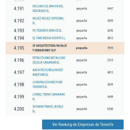
DELGADO EL MAYOR DEL
4.191
pequeña
4647
DESCANSO SL.
RGUEZ RGUEZ INTEGRAL
4.192
pequeña
4399
SL.
4.193
PC TENERIFE SERVICE SL
pequeña
6290
4.194
EL TIME MEDIA EVENTS S.L.
pequeña
5812
CF ARQUITECTURA PAISAJE
4.195
pequeña
7111
Y URBANISMO SLP
ESTRUCTURAS METALICAS
4.196
pequeña
2513
DELSUA CANARIAS SL.
ARCHITECTURE & INVEST
4.197
pequeña
6812
ARISTONE SL.
CONSTRUCCIONES YURE
4.198
pequeña
4299
TENERIFE SL
LORKEL TREND CANARIAS
4.199
pequeña
4649
SL
IDIOMAS TRAVEL WORLD
4.200
pequeña
8569
SL.
Ver Ranking de Empresas de Tenerife