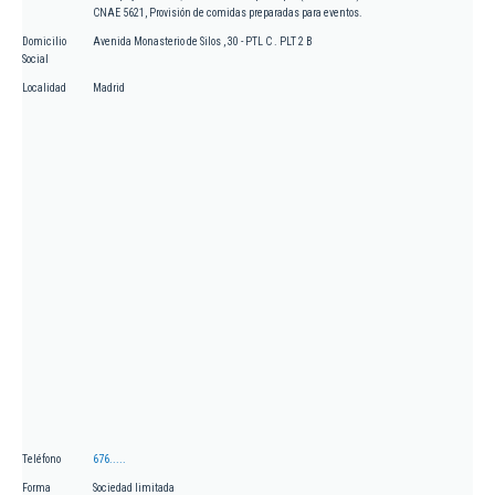
CNAE 5621, Provisión de comidas preparadas para eventos.
Domicilio
Avenida Monasterio de Silos , 30 - PTL C . PLT 2 B
Social
Localidad
Madrid
Teléfono
676.....
Forma
Sociedad limitada