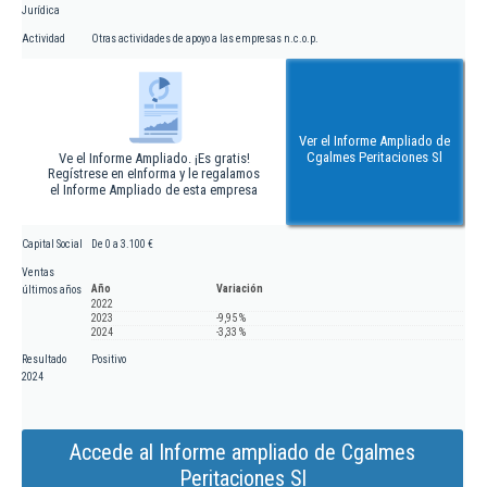
Jurídica
Actividad
Otras actividades de apoyo a las empresas n.c.o.p.
Ver el Informe Ampliado de
Cgalmes Peritaciones Sl
Ve el Informe Ampliado. ¡Es gratis!
Regístrese en eInforma y le regalamos
el Informe Ampliado de esta empresa
Capital Social
De 0 a 3.100 €
Ventas
Año
Variación
últimos años
2022
2023
-9,95 %
2024
-3,33 %
Resultado
Positivo
2024
Accede al Informe ampliado de Cgalmes
Peritaciones Sl