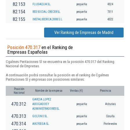
82.153
FLUDAQUA SL.
pequeña
4324
82.154
RED SOCIAL CRECER SL.
pequeña
7311
82.155
INSTALIBERICA 2008 S.L.
pequeña
4322
Ver Ranking de Empresas de Madrid
Posición 470.317
en el Ranking de
Empresas Españolas
Cgalmes Peritaciones Sl se encuentra en la posición 470.317 del Ranking
Nacional de Empresas.
A continuación podrá consultar la posición en el ranking de Cgalmes
Peritaciones Sl y empresas con posiciones similares:
Posición
Nombre de la empresa
Ventas (€)
Provincia
Nacional
GARCIA LOPEZ
470.312
ABOGADOS Y
pequeña
Asturias
ADMINISTRADORES SL.
470.313
GOLFINO SL.
pequeña
Coruña
470.314
ARCYSEGA SL.
pequeña
Pontevedra