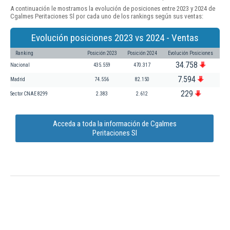
A continuación le mostramos la evolución de posiciones entre 2023 y 2024 de
Cgalmes Peritaciones Sl por cada uno de los rankings según sus ventas:
Evolución posiciones 2023 vs 2024 - Ventas
Ranking
Posición 2023
Posición 2024
Evolución Posiciones
34.758
Nacional
435.559
470.317
7.594
Madrid
74.556
82.150
229
Sector CNAE 8299
2.383
2.612
Acceda a toda la información de Cgalmes
Peritaciones Sl