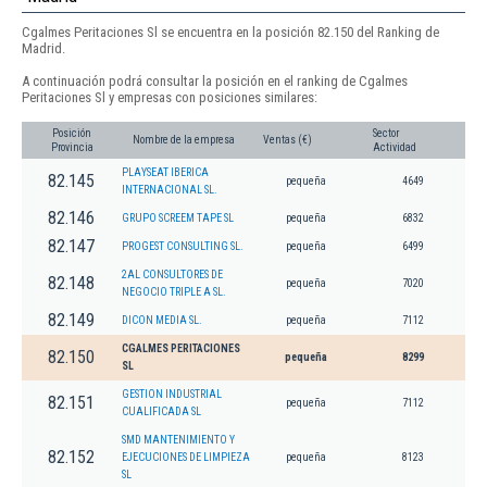
Cgalmes Peritaciones Sl se encuentra en la posición 82.150 del Ranking de
Madrid.
A continuación podrá consultar la posición en el ranking de Cgalmes
Peritaciones Sl y empresas con posiciones similares:
Posición
Sector
Nombre de la empresa
Ventas (€)
Provincia
Actividad
PLAYSEAT IBERICA
82.145
pequeña
4649
INTERNACIONAL SL.
82.146
GRUPO SCREEM TAPE SL
pequeña
6832
82.147
PROGEST CONSULTING SL.
pequeña
6499
2AL CONSULTORES DE
82.148
pequeña
7020
NEGOCIO TRIPLE A SL.
82.149
DICON MEDIA SL.
pequeña
7112
CGALMES PERITACIONES
82.150
pequeña
8299
SL
GESTION INDUSTRIAL
82.151
pequeña
7112
CUALIFICADA SL
SMD MANTENIMIENTO Y
82.152
EJECUCIONES DE LIMPIEZA
pequeña
8123
SL