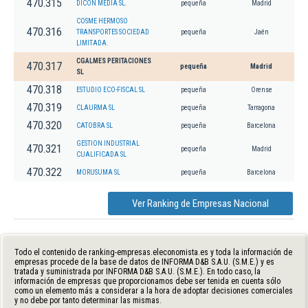
470.315
DICON MEDIA SL.
pequeña
Madrid
COSME HERMOSO
470.316
TRANSPORTES SOCIEDAD
pequeña
Jaén
LIMITADA.
CGALMES PERITACIONES
470.317
pequeña
Madrid
SL
470.318
ESTUDIO ECO-FISCAL SL
pequeña
Orense
470.319
CLAURMA SL
pequeña
Tarragona
470.320
CATOBRA SL
pequeña
Barcelona
GESTION INDUSTRIAL
470.321
pequeña
Madrid
CUALIFICADA SL
470.322
MORUSUMA SL
pequeña
Barcelona
Ver Ranking de Empresas Nacional
Todo el contenido de ranking-empresas.eleconomista.es y toda la información de
empresas procede de la base de datos de INFORMA D&B S.A.U. (S.M.E.) y es
tratada y suministrada por INFORMA D&B S.A.U. (S.M.E.). En todo caso, la
información de empresas que proporcionamos debe ser tenida en cuenta sólo
como un elemento más a considerar a la hora de adoptar decisiones comerciales
y no debe por tanto determinar las mismas.