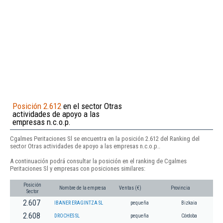
Posición 2.612
en el sector Otras
actividades de apoyo a las
empresas n.c.o.p.
Cgalmes Peritaciones Sl se encuentra en la posición 2.612 del Ranking del
sector Otras actividades de apoyo a las empresas n.c.o.p..
A continuación podrá consultar la posición en el ranking de Cgalmes
Peritaciones Sl y empresas con posiciones similares:
Posición
Nombre de la empresa
Ventas (€)
Provincia
Sector
2.607
IBANER ERAGINTZA SL
pequeña
Bizkaia
2.608
DROCHES SL
pequeña
Córdoba