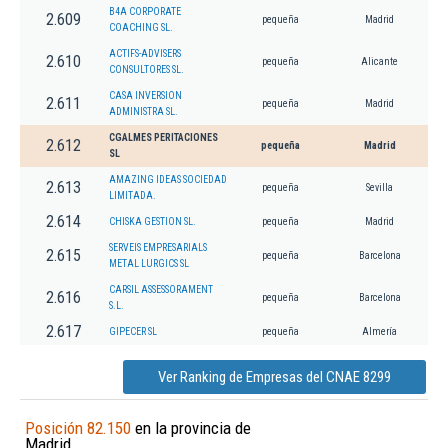
B4A CORPORATE
2.609
pequeña
Madrid
COACHING SL.
ACTIFS-ADVISERS
2.610
pequeña
Alicante
CONSULTORES SL.
CASA INVERSION
2.611
pequeña
Madrid
ADMINISTRA SL.
CGALMES PERITACIONES
2.612
pequeña
Madrid
SL
AMAZING IDEAS SOCIEDAD
2.613
pequeña
Sevilla
LIMITADA.
2.614
CHISKA GESTION SL.
pequeña
Madrid
SERVEIS EMPRESARIALS
2.615
pequeña
Barcelona
METAL LURGICS SL
CARSIL ASSESSORAMENT
2.616
pequeña
Barcelona
S.L.
2.617
GIPECER SL
pequeña
Almería
Ver Ranking de Empresas del CNAE 8299
Posición 82.150
en la provincia de
Madrid