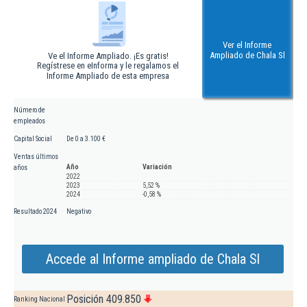
Ver el Informe
Ampliado de Chala Sl
Ve el Informe Ampliado. ¡Es gratis!
Regístrese en eInforma y le regalamos el
Informe Ampliado de esta empresa
Número de
empleados
Capital Social
De 0 a 3.100 €
Ventas últimos
Año
Variación
años
2022
2023
5,52 %
2024
-0,58 %
Resultado 2024
Negativo
Accede al Informe ampliado de Chala Sl
Posición 409.850
Ranking Nacional