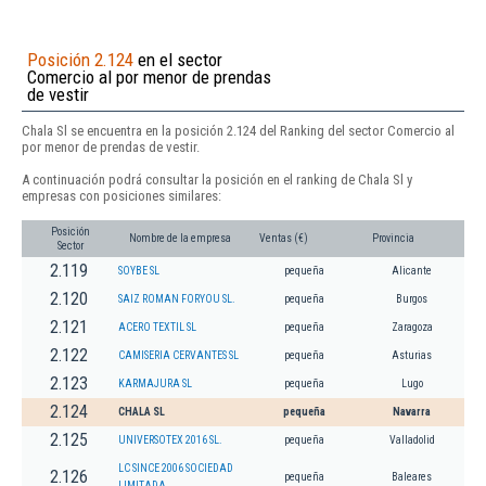
Posición 2.124
en el sector
Comercio al por menor de prendas
de vestir
Chala Sl se encuentra en la posición 2.124 del Ranking del sector Comercio al
por menor de prendas de vestir.
A continuación podrá consultar la posición en el ranking de Chala Sl y
empresas con posiciones similares:
Posición
Nombre de la empresa
Ventas (€)
Provincia
Sector
2.119
SOYBE SL
pequeña
Alicante
2.120
SAIZ ROMAN FORYOU SL.
pequeña
Burgos
2.121
ACERO TEXTIL SL
pequeña
Zaragoza
2.122
CAMISERIA CERVANTES SL
pequeña
Asturias
2.123
KARMAJURA SL
pequeña
Lugo
2.124
CHALA SL
pequeña
Navarra
2.125
UNIVERSOTEX 2016 SL.
pequeña
Valladolid
LC SINCE 2006 SOCIEDAD
2.126
pequeña
Baleares
LIMITADA.