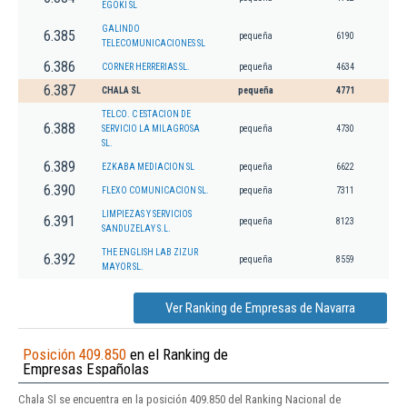
EGOKI SL
GALINDO
6.385
pequeña
6190
TELECOMUNICACIONES SL
6.386
CORNER HERRERIAS SL.
pequeña
4634
6.387
CHALA SL
pequeña
4771
TELCO. C ESTACION DE
6.388
SERVICIO LA MILAGROSA
pequeña
4730
SL.
6.389
EZKABA MEDIACION SL
pequeña
6622
6.390
FLEXO COMUNICACION SL.
pequeña
7311
LIMPIEZAS Y SERVICIOS
6.391
pequeña
8123
SANDUZELAY S.L.
THE ENGLISH LAB ZIZUR
6.392
pequeña
8559
MAYOR SL.
Ver Ranking de Empresas de Navarra
Posición 409.850
en el Ranking de
Empresas Españolas
Chala Sl se encuentra en la posición 409.850 del Ranking Nacional de