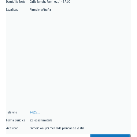
Domicilio Social
Calle Sancho Ramirez , 1 - BAJO
Localidad
Pamplona/iruña
Teléfono
94827...
Forma Jurídica
Sociedad limitada
Actividad
Comercio al por menor de prendas de vestir