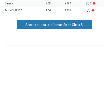
304
Navarra
6.083
6.387
76
Sector CNAE 4771
2.048
2.124
Acceda a toda la información de Chala Sl