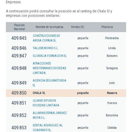
Empresas.
A continuación podrá consultar la posición en el ranking de Chala Sl y
empresas con posiciones similares:
Posición
Nombre de la empresa
Ventas (€)
Provincia
Nacional
CONSTRUCCIONES DE
409.845
pequeña
Pontevedra
AROSA COPASA SL.
409.846
TALLERS MONSO S.L.
pequeña
Lérida
409.847
GLOBALIA FORMACION SL
pequeña
Baleares
ATRACCIONES
409.848
MEDITERRANEO SOCIEDAD
pequeña
Tarragona
LIMITADA.
AGENCIA SEGURASTORGA
409.849
pequeña
León
SL
409.850
CHALA SL
pequeña
Navarra
LEJAND DIFUSION
409.851
pequeña
Huesca
SOCIEDAD LIMITADA.
ALUMINIS ESPAI8 JIMENEZ
409.852
pequeña
Barcelona
MOYA S.L.
DENTAL RODRIGUEZ AL
409.853
pequeña
Córdoba
CUADRADO SL.