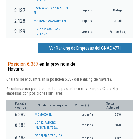
DANZA CARMEN MARTIN
2.127
pequeña
Málaga
SL.
2.128
MARIANA ASSESMENT SL.
pequeña
Coruña
LIMPIA-2 SOCIEDAD
2.129
pequeña
Palmas (las)
LIMITADA.
Ver Ranking de Empresas del CNAE 4771
Posición 6.387
en la provincia de
Navarra
Chala Sl se encuentra en la posición 6.387 del Ranking de Navarra.
A continuación podrá consultar la posición en el ranking de Chala Sl y
empresas con posiciones similares:
Posición
Sector
Nombre de la empresa
Ventas (€)
Provincia
Actividad
6.382
MOMOXO SL.
pequeña
5510
LOPEZ RABORG
6.383
pequeña
6820
INVESTMENTS SA.
PAPELERIA TECNICA
6.384
pequeña
4762