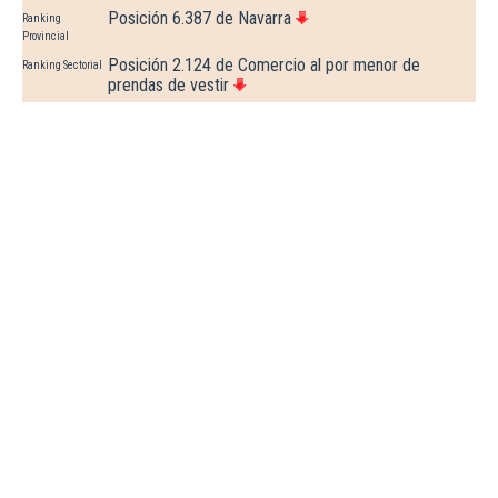
Posición 6.387 de Navarra
Ranking
Provincial
Posición 2.124 de Comercio al por menor de
Ranking Sectorial
prendas de vestir