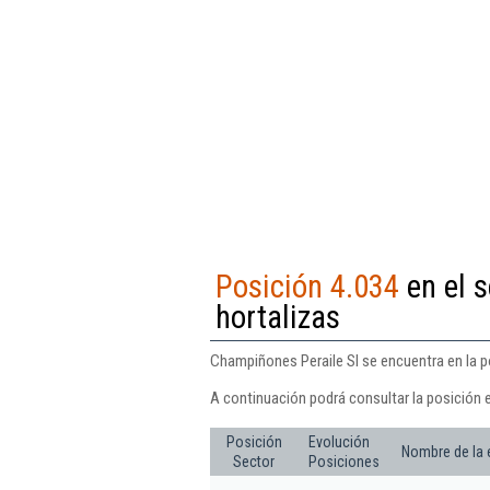
Posición 4.034
en el s
hortalizas
Champiñones Peraile Sl se encuentra en la po
A continuación podrá consultar la posición 
Posición
Evolución
Nombre de la
Sector
Posiciones