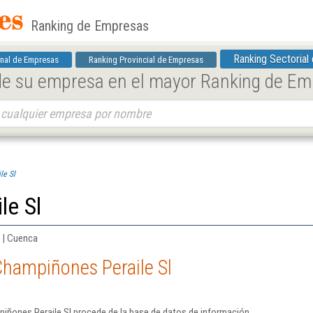
Ranking de Empresas
Ranking Sectorial
nal de Empresas
Ranking Provincial de Empresas
 de su empresa en el mayor Ranking de E
le Sl
le Sl
s | Cuenca
Champiñones Peraile Sl
iñones Peraile Sl procede de la base de datos de información