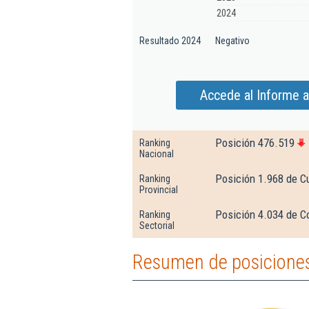
2024
Resultado 2024
Negativo
Accede al Informe 
Posición 476.519
Ranking
Nacional
Posición 1.968 de 
Ranking
Provincial
Posición 4.034 de Co
Ranking
Sectorial
Resumen de posiciones