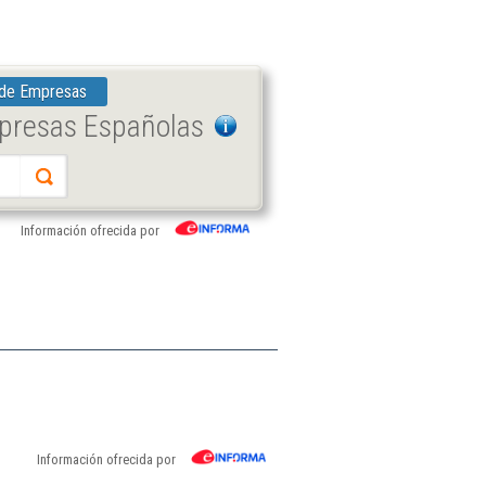
 de Empresas
mpresas Españolas
Información ofrecida por
Información ofrecida por