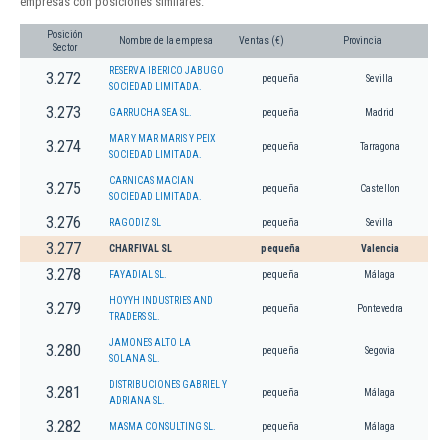
empresas con posiciones similares:
Posición
Nombre de la empresa
Ventas (€)
Provincia
Sector
RESERVA IBERICO JABUGO
3.272
pequeña
Sevilla
SOCIEDAD LIMITADA.
3.273
GARRUCHA SEA SL.
pequeña
Madrid
MAR Y MAR MARIS Y PEIX
3.274
pequeña
Tarragona
SOCIEDAD LIMITADA.
CARNICAS MACIAN
3.275
pequeña
Castellon
SOCIEDAD LIMITADA.
3.276
RAGODIZ SL
pequeña
Sevilla
3.277
CHARFIVAL SL
pequeña
Valencia
3.278
FAYADIAL SL.
pequeña
Málaga
HOYYH INDUSTRIES AND
3.279
pequeña
Pontevedra
TRADERS SL.
JAMONES ALTO LA
3.280
pequeña
Segovia
SOLANA SL.
DISTRIBUCIONES GABRIEL Y
3.281
pequeña
Málaga
ADRIANA SL.
3.282
MASMA CONSULTING SL.
pequeña
Málaga