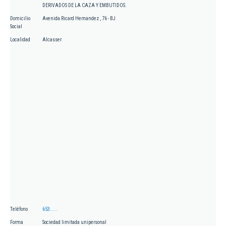
DERIVADOS DE LA CAZA Y EMBUTIDOS.
Domicilio
Avenida Ricard Hernandez , 76 - BJ
Social
Localidad
Alcasser
Teléfono
653.....
Forma
Sociedad limitada unipersonal