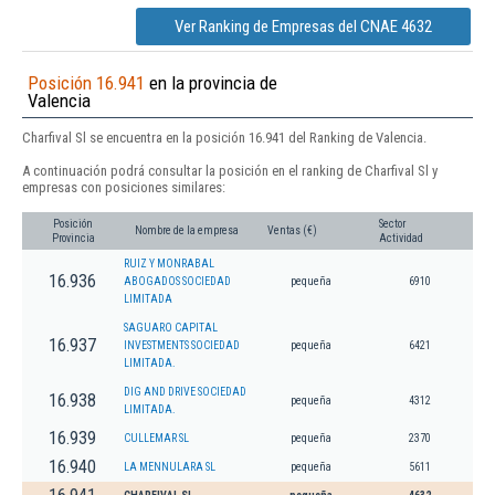
Ver Ranking de Empresas del CNAE 4632
Posición 16.941
en la provincia de
Valencia
Charfival Sl se encuentra en la posición 16.941 del Ranking de Valencia.
A continuación podrá consultar la posición en el ranking de Charfival Sl y
empresas con posiciones similares:
Posición
Sector
Nombre de la empresa
Ventas (€)
Provincia
Actividad
RUIZ Y MONRABAL
16.936
ABOGADOS SOCIEDAD
pequeña
6910
LIMITADA
SAGUARO CAPITAL
16.937
INVESTMENTS SOCIEDAD
pequeña
6421
LIMITADA.
DIG AND DRIVE SOCIEDAD
16.938
pequeña
4312
LIMITADA.
16.939
CULLEMAR SL
pequeña
2370
16.940
LA MENNULARA SL
pequeña
5611