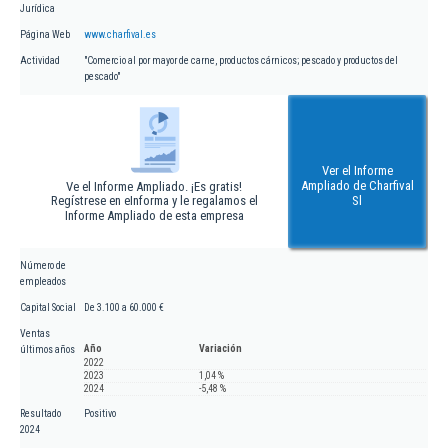
Jurídica
Página Web
www.charfival.es
Actividad
"Comercio al por mayor de carne, productos cárnicos; pescado y productos del
pescado"
Ver el Informe
Ampliado de Charfival
Ve el Informe Ampliado. ¡Es gratis!
Regístrese en eInforma y le regalamos el
Sl
Informe Ampliado de esta empresa
Número de
empleados
Capital Social
De 3.100 a 60.000 €
Ventas
Año
Variación
últimos años
2022
2023
1,04 %
2024
-5,48 %
Resultado
Positivo
2024