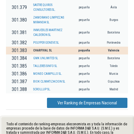
SASTRE QUIROS
301.379
pequeña
Ávila
CONSULTORES SL.
ZAMORANO LIMPIEZAS
301.380
pequeña
Burgos
MIRANDA SL
INMUEBLES MARTINEZ
301.381
pequeña
Barcelona
CALDERON SL
301.382
POLYPER GENEVE SL
pequeña
Pontevedra
301.383
CHARFIVAL SL
pequeña
Valencia
301.384
GMK UNLIMITED SL
pequeña
Barcelona
301.385
TALLERES SINFO SL
pequeña
Toledo
301.386
MONEO CAMPILLO SL.
pequeña
Murcia
301.387
BIOK CLIMATIZACION SL
pequeña
Gipuzkoa
301.388
SCROLLUP SL.
pequeña
Madrid
Ver Ranking de Empresas Nacional
Todo el contenido de ranking-empresas.eleconomista.es y toda la información de
empresas procede de la base de datos de INFORMA D&B S.A.U. (S.M.E.) y es
tratada y suministrada por INFORMA D&B S.A.U. (S.M.E.). En todo caso, la