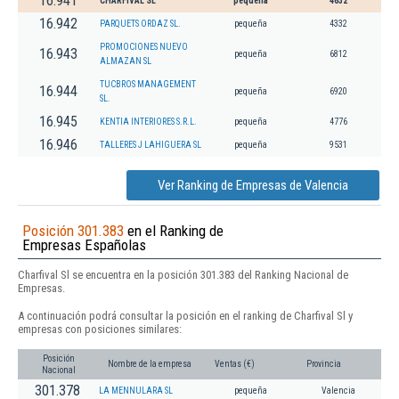
16.941
CHARFIVAL SL
pequeña
4632
16.942
PARQUETS ORDAZ SL.
pequeña
4332
PROMOCIONES NUEVO
16.943
pequeña
6812
ALMAZAN SL
TUCBROS MANAGEMENT
16.944
pequeña
6920
SL.
16.945
KENTIA INTERIORES S.R.L.
pequeña
4776
16.946
TALLERES J LAHIGUERA SL
pequeña
9531
Ver Ranking de Empresas de Valencia
Posición 301.383
en el Ranking de
Empresas Españolas
Charfival Sl se encuentra en la posición 301.383 del Ranking Nacional de
Empresas.
A continuación podrá consultar la posición en el ranking de Charfival Sl y
empresas con posiciones similares:
Posición
Nombre de la empresa
Ventas (€)
Provincia
Nacional
301.378
LA MENNULARA SL
pequeña
Valencia