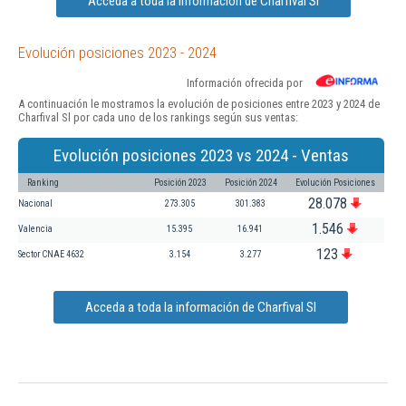
Acceda a toda la información de Charfival Sl
Evolución posiciones 2023 - 2024
Información ofrecida por
A continuación le mostramos la evolución de posiciones entre 2023 y 2024 de
Charfival Sl por cada uno de los rankings según sus ventas:
Evolución posiciones 2023 vs 2024 - Ventas
Ranking
Posición 2023
Posición 2024
Evolución Posiciones
28.078
Nacional
273.305
301.383
1.546
Valencia
15.395
16.941
123
Sector CNAE 4632
3.154
3.277
Acceda a toda la información de Charfival Sl