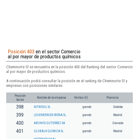
Posición 403
en el sector Comercio
al por mayor de productos químicos
Cheminorte Sl se encuentra en la posición 403 del Ranking del sector Comercio
al por mayor de productos químicos.
A continuación podrá consultar la posición en el ranking de Cheminorte Sl y
empresas con posiciones similares:
Posición
Nombre de la empresa
Ventas (€)
Provincia
Sector
398
NITROSOL SL
grande
Córdoba
399
LEUENBERGER IBERIA SL.
grande
Madrid
400
ABONOS GUTIERREZ SA
grande
Granada
401
GLOBALK QUIMICA SL
grande
Madrid