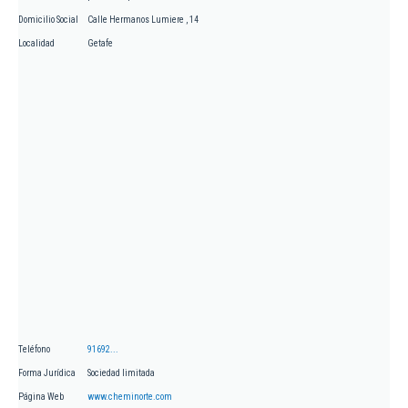
Domicilio Social
Calle Hermanos Lumiere , 14
Localidad
Getafe
Teléfono
91692...
Forma Jurídica
Sociedad limitada
Página Web
www.cheminorte.com