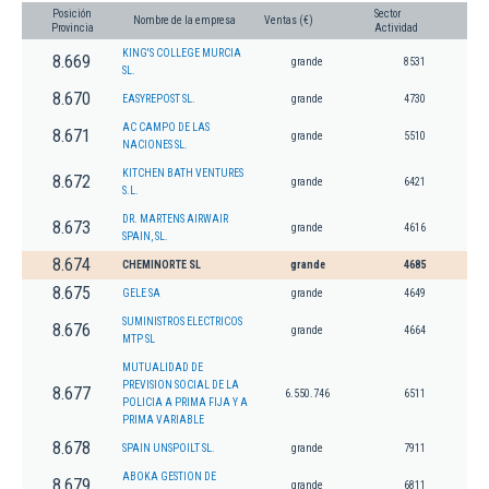
Posición
Sector
Nombre de la empresa
Ventas (€)
Provincia
Actividad
KING'S COLLEGE MURCIA
8.669
grande
8531
SL.
8.670
EASYREPOST SL.
grande
4730
AC CAMPO DE LAS
8.671
grande
5510
NACIONES SL.
KITCHEN BATH VENTURES
8.672
grande
6421
S.L.
DR. MARTENS AIRWAIR
8.673
grande
4616
SPAIN, SL.
8.674
CHEMINORTE SL
grande
4685
8.675
GELE SA
grande
4649
SUMINISTROS ELECTRICOS
8.676
grande
4664
MTP SL
MUTUALIDAD DE
PREVISION SOCIAL DE LA
8.677
6.550.746
6511
POLICIA A PRIMA FIJA Y A
PRIMA VARIABLE
8.678
SPAIN UNSPOILT SL.
grande
7911
ABOKA GESTION DE
8.679
grande
6811