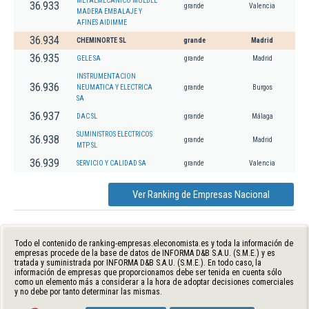
METALMECANICO MUEBLE
36.933
grande
Valencia
MADERA EMBALAJE Y
AFINES AIDIMME
36.934
CHEMINORTE SL
grande
Madrid
36.935
GELE SA
grande
Madrid
INSTRUMENTACION
36.936
NEUMATICA Y ELECTRICA
grande
Burgos
SA
36.937
DAC SL
grande
Málaga
SUMINISTROS ELECTRICOS
36.938
grande
Madrid
MTP SL
36.939
SERVICIO Y CALIDAD SA
grande
Valencia
Ver Ranking de Empresas Nacional
Todo el contenido de ranking-empresas.eleconomista.es y toda la información de
empresas procede de la base de datos de INFORMA D&B S.A.U. (S.M.E.) y es
tratada y suministrada por INFORMA D&B S.A.U. (S.M.E.). En todo caso, la
información de empresas que proporcionamos debe ser tenida en cuenta sólo
como un elemento más a considerar a la hora de adoptar decisiones comerciales
y no debe por tanto determinar las mismas.