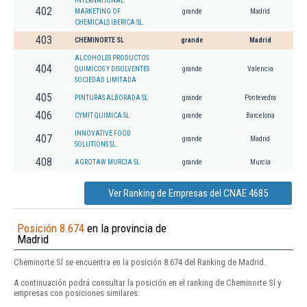
INTERNATIONAL
402
MARKETING OF
grande
Madrid
CHEMICALS IBERICA SL.
403
CHEMINORTE SL
grande
Madrid
ALCOHOLES PRODUCTOS
404
QUIMICOS Y DISOLVENTES
grande
Valencia
SOCIEDAD LIMITADA
405
PINTURAS ALBORADA SL
grande
Pontevedra
406
CYMIT QUIMICA SL
grande
Barcelona
INNOVATIVE FOOD
407
grande
Madrid
SOLUTIONS SL.
408
AGROTAW MURCIA SL
grande
Murcia
Ver Ranking de Empresas del CNAE 4685
Posición 8.674
en la provincia de
Madrid
Cheminorte Sl se encuentra en la posición 8.674 del Ranking de Madrid.
A continuación podrá consultar la posición en el ranking de Cheminorte Sl y
empresas con posiciones similares: