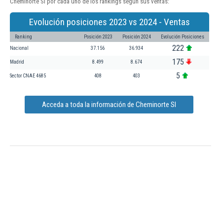
Cheminorte Sl por cada uno de los rankings según sus ventas:
Evolución posiciones 2023 vs 2024 - Ventas
Ranking
Posición 2023
Posición 2024
Evolución Posiciones
222
Nacional
37.156
36.934
175
Madrid
8.499
8.674
5
Sector CNAE 4685
408
403
Acceda a toda la información de Cheminorte Sl