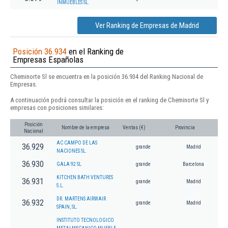
INMUEBLES SL.
Ver Ranking de Empresas de Madrid
Posición 36.934
en el Ranking de
Empresas Españolas
Cheminorte Sl se encuentra en la posición 36.934 del Ranking Nacional de
Empresas.
A continuación podrá consultar la posición en el ranking de Cheminorte Sl y
empresas con posiciones similares:
Posición
Nombre de la empresa
Ventas (€)
Provincia
Nacional
AC CAMPO DE LAS
36.929
grande
Madrid
NACIONES SL.
36.930
GALA 92 SL
grande
Barcelona
KITCHEN BATH VENTURES
36.931
grande
Madrid
S.L.
DR. MARTENS AIRWAIR
36.932
grande
Madrid
SPAIN, SL.
INSTITUTO TECNOLOGICO