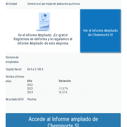
Actividad
Comercio al por mayor de productos químicos
Ver el Informe Ampliado
de Cheminorte Sl
Ve el Informe Ampliado. ¡Es gratis!
Regístrese en eInforma y le regalamos el
Informe Ampliado de esta empresa
Número de
empleados
Capital Social
De 0 a 3.100 €
Ventas últimos
Año
Variación
años
2022
2023
-11,37 %
2024
10,12 %
Resultado 2024
Positivo
Accede al Informe ampliado de
Cheminorte Sl