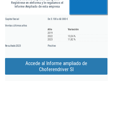
Regístrese en eInforma y le regalamos el
Informe Ampliado de esta empresa
Capital Social
De 3.100 a 60.000 €
Ventas últimos años
Año
Variación
2019
2022
13,06 %
2023
11,82 %
Resultado 2023
Positivo
Accede al Informe ampliado de
Choferendriver Sl