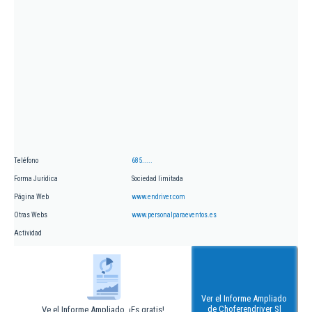
Teléfono
685.....
Forma Jurídica
Sociedad limitada
Página Web
www.endriver.com
Otras Webs
www.personalparaeventos.es
Actividad
Ver el Informe Ampliado
de Choferendriver Sl
Ve el Informe Ampliado. ¡Es gratis!