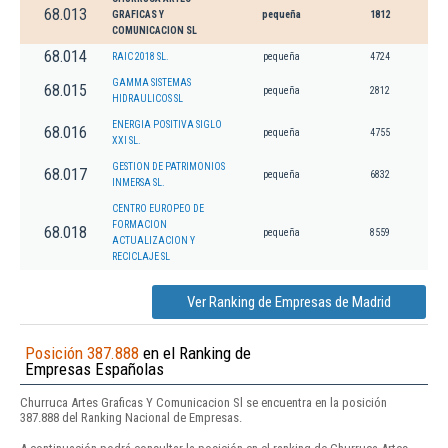
68.013
GRAFICAS Y
pequeña
1812
COMUNICACION SL
68.014
RAIC 2018 SL.
pequeña
4724
GAMMA SISTEMAS
68.015
pequeña
2812
HIDRAULICOS SL
ENERGIA POSITIVA SIGLO
68.016
pequeña
4755
XXI SL.
GESTION DE PATRIMONIOS
68.017
pequeña
6832
INMERSA SL.
CENTRO EUROPEO DE
FORMACION
68.018
pequeña
8559
ACTUALIZACION Y
RECICLAJE SL
Ver Ranking de Empresas de Madrid
Posición 387.888
en el Ranking de
Empresas Españolas
Churruca Artes Graficas Y Comunicacion Sl se encuentra en la posición
387.888 del Ranking Nacional de Empresas.