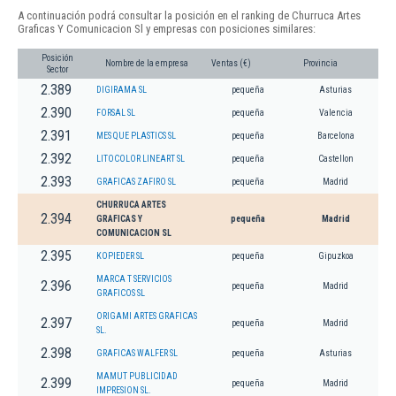
A continuación podrá consultar la posición en el ranking de Churruca Artes
Graficas Y Comunicacion Sl y empresas con posiciones similares:
Posición
Nombre de la empresa
Ventas (€)
Provincia
Sector
2.389
DIGIRAMA SL
pequeña
Asturias
2.390
FORSAL SL
pequeña
Valencia
2.391
MES QUE PLASTICS SL
pequeña
Barcelona
2.392
LITOCOLOR LINEART SL
pequeña
Castellon
2.393
GRAFICAS ZAFIRO SL
pequeña
Madrid
CHURRUCA ARTES
2.394
GRAFICAS Y
pequeña
Madrid
COMUNICACION SL
2.395
KOPIEDER SL
pequeña
Gipuzkoa
MARCA T SERVICIOS
2.396
pequeña
Madrid
GRAFICOS SL
ORIGAMI ARTES GRAFICAS
2.397
pequeña
Madrid
SL.
2.398
GRAFICAS WALFER SL
pequeña
Asturias
MAMUT PUBLICIDAD
2.399
pequeña
Madrid
IMPRESION SL.