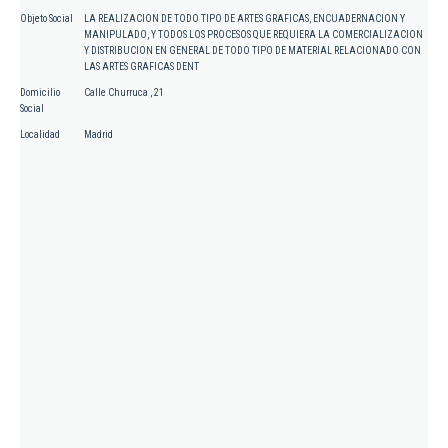
Objeto Social
LA REALIZACION DE TODO TIPO DE ARTES GRAFICAS, ENCUADERNACION Y
MANIPULADO, Y TODOS LOS PROCESOS QUE REQUIERA LA COMERCIALIZACION
Y DISTRIBUCION EN GENERAL DE TODO TIPO DE MATERIAL RELACIONADO CON
LAS ARTES GRAFICAS DENT
Domicilio
Calle Churruca , 21
Social
Localidad
Madrid