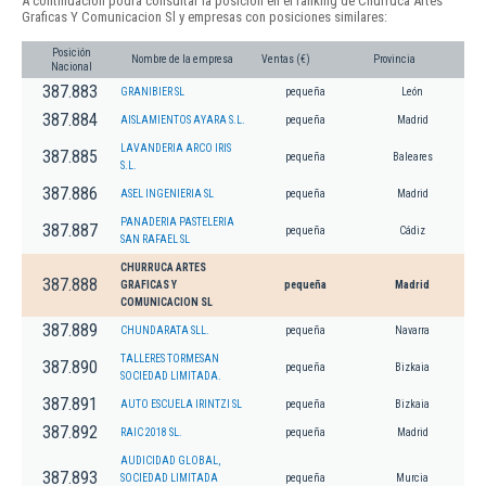
A continuación podrá consultar la posición en el ranking de Churruca Artes
Graficas Y Comunicacion Sl y empresas con posiciones similares:
Posición
Nombre de la empresa
Ventas (€)
Provincia
Nacional
387.883
GRANIBIER SL
pequeña
León
387.884
AISLAMIENTOS AYARA S.L.
pequeña
Madrid
LAVANDERIA ARCO IRIS
387.885
pequeña
Baleares
S.L.
387.886
ASEL INGENIERIA SL
pequeña
Madrid
PANADERIA PASTELERIA
387.887
pequeña
Cádiz
SAN RAFAEL SL
CHURRUCA ARTES
387.888
GRAFICAS Y
pequeña
Madrid
COMUNICACION SL
387.889
CHUNDARATA SLL.
pequeña
Navarra
TALLERES TORMESAN
387.890
pequeña
Bizkaia
SOCIEDAD LIMITADA.
387.891
AUTO ESCUELA IRINTZI SL
pequeña
Bizkaia
387.892
RAIC 2018 SL.
pequeña
Madrid
AUDICIDAD GLOBAL,
387.893
SOCIEDAD LIMITADA
pequeña
Murcia