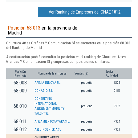
Ver Ranking de Empresas del CNAE 1812
Posición 68.013
en la provincia de
Madrid
Churruca Artes Graficas Y Comunicacion Sl se encuentra en la posición 68.013
del Ranking de Madrid.
A continuación podrá consultar la posición en el ranking de Churruca Artes
Graficas Y Comunicacion Sl y empresas con posiciones similares:
Posición
Sector
Nombre de la empresa
Ventas (€)
Provincia
Actividad
68.008
ARELIA INNOVA SL.
pequeña
5226
68.009
DONADIO, S.L.
pequeña
0150
CONSULTING
INTERNATIONAL
68.010
pequeña
7112
ASSESSMENT MOBILITY
TALENT SL.
68.011
AISLAMIENTOS AYARA S.L.
pequeña
4324
68.012
ASEL INGENIERIA SL
pequeña
4321
CHURRUCA ARTES