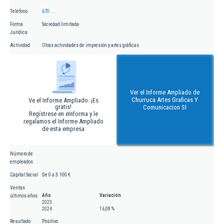
Teléfono
670.....
Forma
Sociedad limitada
Jurídica
Actividad
Otras actividades de impresión y artes gráficas
Ver el Informe Ampliado de
Churruca Artes Graficas Y
Ve el Informe Ampliado. ¡Es
gratis!
Comunicacion Sl
Regístrese en eInforma y le
regalamos el Informe Ampliado
de esta empresa
Número de
empleados
Capital Social
De 0 a 3.100 €
Ventas
Año
Variación
últimos años
2023
2024
16,08 %
Resultado
Positivo