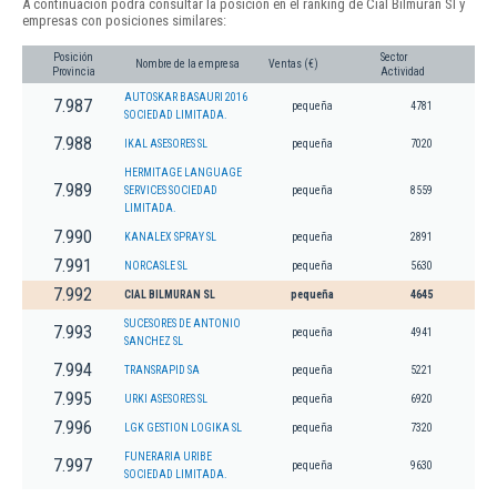
A continuación podrá consultar la posición en el ranking de Cial Bilmuran Sl y
empresas con posiciones similares:
Posición
Sector
Nombre de la empresa
Ventas (€)
Provincia
Actividad
AUTOSKAR BASAURI 2016
7.987
pequeña
4781
SOCIEDAD LIMITADA.
7.988
IKAL ASESORES SL
pequeña
7020
HERMITAGE LANGUAGE
7.989
SERVICES SOCIEDAD
pequeña
8559
LIMITADA.
7.990
KANALEX SPRAY SL
pequeña
2891
7.991
NORCASLE SL
pequeña
5630
7.992
CIAL BILMURAN SL
pequeña
4645
SUCESORES DE ANTONIO
7.993
pequeña
4941
SANCHEZ SL
7.994
TRANSRAPID SA
pequeña
5221
7.995
URKI ASESORES SL
pequeña
6920
7.996
LGK GESTION LOGIKA SL
pequeña
7320
FUNERARIA URIBE
7.997
pequeña
9630
SOCIEDAD LIMITADA.