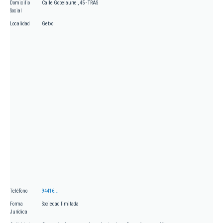
Domicilio
Calle Gobelaurre , 45 - TRAS
Social
Localidad
Getxo
Teléfono
94416...
Forma
Sociedad limitada
Jurídica