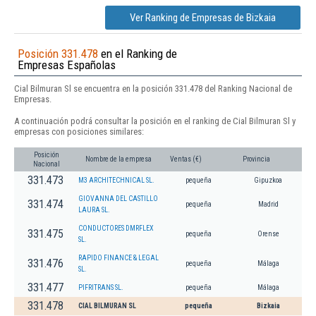
Ver Ranking de Empresas de Bizkaia
Posición 331.478
en el Ranking de
Empresas Españolas
Cial Bilmuran Sl se encuentra en la posición 331.478 del Ranking Nacional de
Empresas.
A continuación podrá consultar la posición en el ranking de Cial Bilmuran Sl y
empresas con posiciones similares:
Posición
Nombre de la empresa
Ventas (€)
Provincia
Nacional
331.473
M3 ARCHITECHNICAL SL.
pequeña
Gipuzkoa
GIOVANNA DEL CASTILLO
331.474
pequeña
Madrid
LAURA SL.
CONDUCTORES DMRFLEX
331.475
pequeña
Orense
SL.
RAPIDO FINANCE & LEGAL
331.476
pequeña
Málaga
SL.
331.477
PIFRITRANS SL.
pequeña
Málaga
331.478
CIAL BILMURAN SL
pequeña
Bizkaia