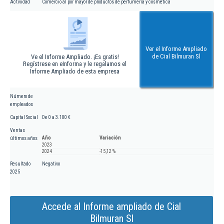
Actividad
Comercio al por mayor de productos de perfumería y cosmética
Ver el Informe Ampliado
de Cial Bilmuran Sl
Ve el Informe Ampliado. ¡Es gratis!
Regístrese en eInforma y le regalamos el
Informe Ampliado de esta empresa
Número de
empleados
Capital Social
De 0 a 3.100 €
Ventas
Año
Variación
últimos años
2023
2024
-15,12 %
Resultado
Negativo
2025
Accede al Informe ampliado de Cial
Bilmuran Sl