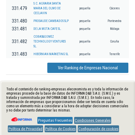
S.C. AGRARIA SANTA
331.479
MARIA DEL OLMO DE
pequeña
Cáceres
CECLAVIN
331.480
PROSAUDE CAMBADOS SLP
pequeña
Pontevedra
331.481
DE LA MOTA CAFE SL.
pequeña
Málaga
COBAS&GOMEZ
331.482
TECHNOLOGY VENTURES
pequeña
Coruña
SL.
331.483
HIBERNIAN MARKETING SL
pequeña
Tenerife
Ver Ranking de Empresas Nacional
Todo el contenido de ranking-empresas.eleconomista.es y toda la información de
empresas procede de la base de datos de INFORMA D&B S.A.U. (S.M.E.) y es
tratada y suministrada por INFORMA D&B S.A.U. (S.M.E.). En todo caso, la
información de empresas que proporcionamos debe ser tenida en cuenta sólo
como un elemento más a considerar a la hora de adoptar decisiones comerciales
y no debe por tanto determinar las mismas.
Preguntas Frecuentes
Condiciones Generales
Política de Privacidad
Política de Cookies
Configuración de cookies