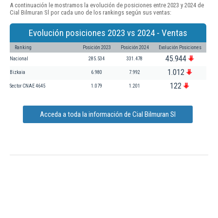
A continuación le mostramos la evolución de posiciones entre 2023 y 2024 de
Cial Bilmuran Sl por cada uno de los rankings según sus ventas:
Evolución posiciones 2023 vs 2024 - Ventas
Ranking
Posición 2023
Posición 2024
Evolución Posiciones
45.944
Nacional
285.534
331.478
1.012
Bizkaia
6.980
7.992
122
Sector CNAE 4645
1.079
1.201
Acceda a toda la información de Cial Bilmuran Sl