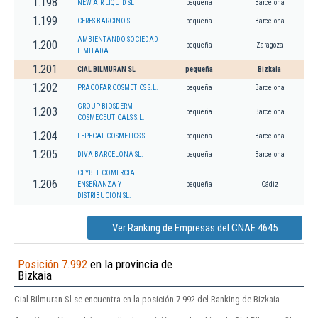
1.198
NEW AIR LIQUID SL
pequeña
Barcelona
1.199
CERES BARCINO S.L.
pequeña
Barcelona
AMBIENTANDO SOCIEDAD
1.200
pequeña
Zaragoza
LIMITADA.
1.201
CIAL BILMURAN SL
pequeña
Bizkaia
1.202
PRACOFAR COSMETICS S.L.
pequeña
Barcelona
GROUP BIOSDERM
1.203
pequeña
Barcelona
COSMECEUTICALS S.L.
1.204
FEPECAL COSMETICS SL
pequeña
Barcelona
1.205
DIVA BARCELONA SL.
pequeña
Barcelona
CEYBEL COMERCIAL
1.206
ENSEÑANZA Y
pequeña
Cádiz
DISTRIBUCION SL.
Ver Ranking de Empresas del CNAE 4645
Posición 7.992
en la provincia de
Bizkaia
Cial Bilmuran Sl se encuentra en la posición 7.992 del Ranking de Bizkaia.