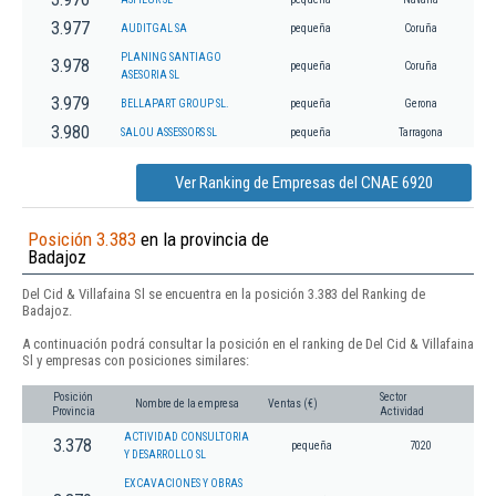
3.977
AUDITGAL SA
pequeña
Coruña
PLANING SANTIAGO
3.978
pequeña
Coruña
ASESORIA SL
3.979
BELLAPART GROUP SL.
pequeña
Gerona
3.980
SALOU ASSESSORS SL
pequeña
Tarragona
Ver Ranking de Empresas del CNAE 6920
Posición 3.383
en la provincia de
Badajoz
Del Cid & Villafaina Sl se encuentra en la posición 3.383 del Ranking de
Badajoz.
A continuación podrá consultar la posición en el ranking de Del Cid & Villafaina
Sl y empresas con posiciones similares:
Posición
Sector
Nombre de la empresa
Ventas (€)
Provincia
Actividad
ACTIVIDAD CONSULTORIA
3.378
pequeña
7020
Y DESARROLLO SL
EXCAVACIONES Y OBRAS