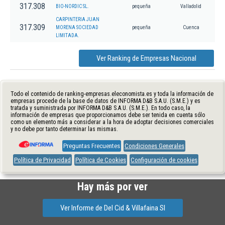
317.308
BIO-NORDIC SL.
pequeña
Valladolid
CARPINTERIA JUAN
317.309
MORENA SOCIEDAD
pequeña
Cuenca
LIMITADA.
Ver Ranking de Empresas Nacional
Todo el contenido de ranking-empresas.eleconomista.es y toda la información de
empresas procede de la base de datos de INFORMA D&B S.A.U. (S.M.E.) y es
tratada y suministrada por INFORMA D&B S.A.U. (S.M.E.). En todo caso, la
información de empresas que proporcionamos debe ser tenida en cuenta sólo
como un elemento más a considerar a la hora de adoptar decisiones comerciales
y no debe por tanto determinar las mismas.
Preguntas Frecuentes
Condiciones Generales
Política de Privacidad
Política de Cookies
Configuración de cookies
Hay más por ver
Ver Informe de Del Cid & Villafaina Sl