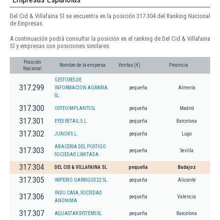
Del Cid & Villafaina Sl se encuentra en la posición 317.304 del Ranking Nacional
de Empresas.
A continuación podrá consultar la posición en el ranking de Del Cid & Villafaina
Sl y empresas con posiciones similares:
Posición
Nombre de la empresa
Ventas (€)
Provincia
Nacional
GESTORES DE
317.299
INFORMACION AGRARIA
pequeña
Almería
SL.
317.300
OSTEOIMPLANTS SL
pequeña
Madrid
317.301
EYES RETAIL S.L.
pequeña
Barcelona
317.302
JUNOR S.L.
pequeña
Lugo
ABACERIA DEL POSTIGO
317.303
pequeña
Sevilla
SOCIEDAD LIMITADA.
317.304
DEL CID & VILLAFAINA SL
pequeña
Badajoz
317.305
IMPERIO GARRIGOS 22 SL.
pequeña
Alicante
INDU CASA, SOCIEDAD
317.306
pequeña
Valencia
ANONIMA
317.307
AQUASTAR SYSTEMS SL
pequeña
Barcelona