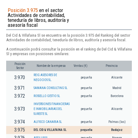
Posición 3.975
en el sector
Actividades de contabilidad,
teneduría de libros, auditoría y
asesoría fiscal
Del Cid & Villafaina Sl se encuentra en la posición 3.975 del Ranking del sector
Actividades de contabilidad, teneduría de libros, auditoría y asesoría fiscal.
A continuación podrá consultar la posición en el ranking de Del Cid & Villafaina
Sl y empresas con posiciones similares:
Posición
Nombre de la empresa
Ventas (€)
Provincia
Sector
REIG ASESORES DE
3.970
pequeña
Alicante
NEGOCIOS SL.
3.971
SAMANA CONSULTING SL
pequeña
Madrid
3.972
ROSSELLO GESTIO SL
pequeña
Barcelona
INVERSIONES FINANCIERAS
3.973
E INMOBILIARIAS DEL
pequeña
Alicante
SURESTE SL
3.974
ALFISCO CANARIA SL
pequeña
Palmas (las)
3.975
DEL CID & VILLAFAINA SL
pequeña
Badajoz
3.976
ASFILUR SL
pequeña
Navarra