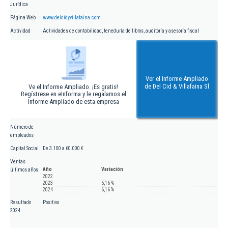
Jurídica
Página Web
www.delcidyvillafaina.com
Actividad
Actividades de contabilidad, teneduría de libros, auditoría y asesoría fiscal
Ver el Informe Ampliado
de Del Cid & Villafaina Sl
Ve el Informe Ampliado. ¡Es gratis!
Regístrese en eInforma y le regalamos el
Informe Ampliado de esta empresa
Número de
empleados
Capital Social
De 3.100 a 60.000 €
Ventas
Año
Variación
últimos años
2022
2023
5,16 %
2024
6,16 %
Resultado
Positivo
2024