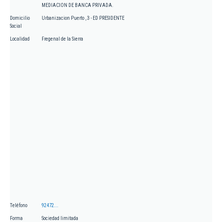
MEDIACION DE BANCA PRIVADA.
Domicilio
Urbanizacion Puerto , 3 - ED PRESIDENTE
Social
Localidad
Fregenal de la Sierra
Teléfono
92472...
Forma
Sociedad limitada