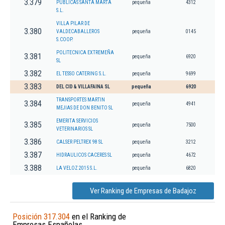
3.379
PUBLICAS SANTA MARTA
pequeña
4312
S.L.
VILLA PILAR DE
3.380
VALDECABALLEROS
pequeña
0145
S.COOP.
POLITECNICA EXTREMEÑA
3.381
pequeña
6920
SL
3.382
EL TESSO CATERING S.L.
pequeña
9699
3.383
DEL CID & VILLAFAINA SL
pequeña
6920
TRANSPORTES MARTIN
3.384
pequeña
4941
MEJIAS DE DON BENITO SL
EMERITA SERVICIOS
3.385
pequeña
7500
VETERINARIOS SL
3.386
CALSER PELTREX 98 SL
pequeña
3212
3.387
HIDRAULICOS CACERES SL
pequeña
4672
3.388
LA VELOZ 2015 S.L.
pequeña
6820
Ver Ranking de Empresas de Badajoz
Posición 317.304
en el Ranking de
Empresas Españolas