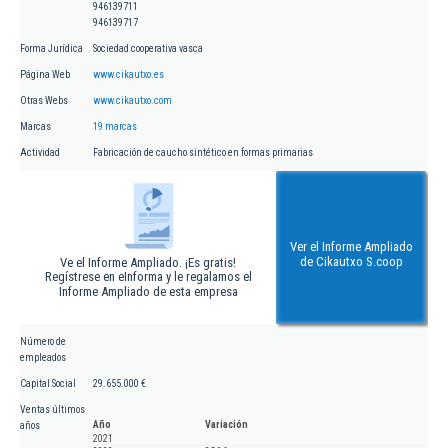
946139711
946139717
Forma Jurídica
Sociedad cooperativa vasca
Página Web
www.cikautxo.es
Otras Webs
www.cikautxo.com
Marcas
19 marcas
Actividad
Fabricación de caucho sintético en formas primarias
Ver el Informe Ampliado
de Cikautxo S.coop
Ve el Informe Ampliado. ¡Es gratis!
Regístrese en eInforma y le regalamos el
Informe Ampliado de esta empresa
Número de
empleados
Capital Social
29.655.000 €
Ventas últimos
Año
Variación
años
2021