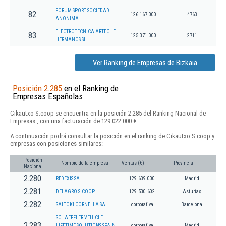
FORUM SPORT SOCIEDAD
82
126.167.000
4763
ANONIMA
ELECTROTECNICA ARTECHE
83
125.371.000
2711
HERMANOS SL
Ver Ranking de Empresas de Bizkaia
Posición 2.285
en el Ranking de
Empresas Españolas
Cikautxo S.coop se encuentra en la posición 2.285 del Ranking Nacional de
Empresas , con una facturación de 129.022.000 €.
A continuación podrá consultar la posición en el ranking de Cikautxo S.coop y
empresas con posiciones similares:
Posición
Nombre de la empresa
Ventas (€)
Provincia
Nacional
2.280
REDEXIS SA.
129.639.000
Madrid
2.281
DELAGRO S.COOP.
129.530.602
Asturias
2.282
SALTOKI CORNELLA SA
corporativa
Barcelona
SCHAEFFLER VEHICLE
2.283
LIFETIME SOLUTIONS SPAIN
corporativa
Madrid