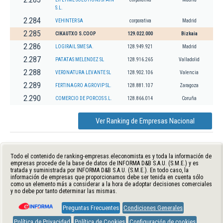
S.L.
2.284
VEHINTER SA
corporativa
Madrid
2.285
CIKAUTXO S.COOP
129.022.000
Bizkaia
2.286
LOGIRAIL SME SA.
128.949.921
Madrid
2.287
PATATAS MELENDEZ SL
128.916.265
Valladolid
2.288
VERDNATURA LEVANTE SL
128.902.106
Valencia
2.289
FERTINAGRO AGROVIP SL.
128.881.107
Zaragoza
2.290
COMERCIO DE PORCOS S.L.
128.866.014
Coruña
Ver Ranking de Empresas Nacional
Todo el contenido de ranking-empresas.eleconomista.es y toda la información de
empresas procede de la base de datos de INFORMA D&B S.A.U. (S.M.E.) y es
tratada y suministrada por INFORMA D&B S.A.U. (S.M.E.). En todo caso, la
información de empresas que proporcionamos debe ser tenida en cuenta sólo
como un elemento más a considerar a la hora de adoptar decisiones comerciales
y no debe por tanto determinar las mismas.
Preguntas Frecuentes
Condiciones Generales
Política de Privacidad
Política de Cookies
Configuración de cookies