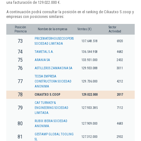
una facturación de 129.022.000 €.
A continuación podrá consultar la posición en el ranking de Cikautxo S.coop y
empresas con posiciones similares:
Posición
Sector
Nombre de la empresa
Ventas (€)
Provincia
Actividad
PRICEWATERHOUSECOOPERS
73
137.648.518
6920
SOCIEDAD LIMITADA
74
TAMETAL S.A.
136.544.958
4682
75
ARANIA SA
133.931.000
2432
76
ASTILLEROS ZAMAKONA SA
129.933.088
3011
TECSA EMPRESA
77
CONSTRUCTORA SOCIEDAD
129.736.000
4212
ANONIMA
78
CIKAUTXO S.COOP
129.022.000
2017
CAF TURNKEY &
79
ENGINEERING SOCIEDAD
127.933.385
7112
LIMITADA.
RUBIX IBERIA SOCIEDAD
80
127.909.000
4683
ANONIMA.
GESTAMP GLOBAL TOOLING
81
127.312.000
2932
SL