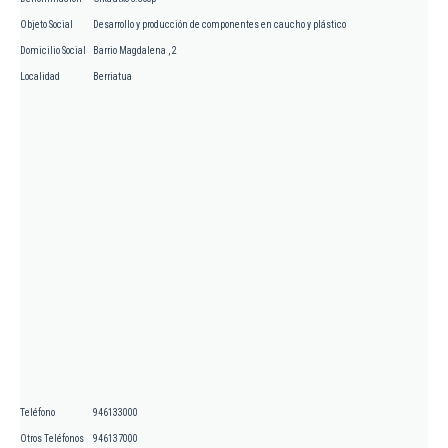
Objeto Social
Desarrollo y producción de componentes en caucho y plástico
Domicilio Social
Barrio Magdalena , 2
Localidad
Berriatua
Teléfono
946133000
Otros Teléfonos
946137000