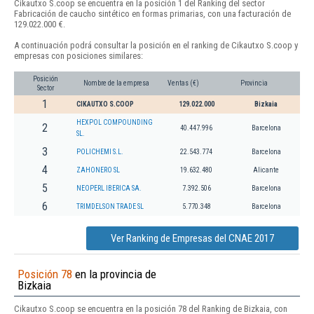
Cikautxo S.coop se encuentra en la posición 1 del Ranking del sector
Fabricación de caucho sintético en formas primarias, con una facturación de
129.022.000 €.
A continuación podrá consultar la posición en el ranking de Cikautxo S.coop y
empresas con posiciones similares:
Posición
Nombre de la empresa
Ventas (€)
Provincia
Sector
1
CIKAUTXO S.COOP
129.022.000
Bizkaia
HEXPOL COMPOUNDING
2
40.447.996
Barcelona
SL.
3
POLICHEMI S.L.
22.543.774
Barcelona
4
ZAHONERO SL
19.632.480
Alicante
5
NEOPERL IBERICA SA.
7.392.506
Barcelona
6
TRIMDELSON TRADE SL
5.770.348
Barcelona
Ver Ranking de Empresas del CNAE 2017
Posición 78
en la provincia de
Bizkaia
Cikautxo S.coop se encuentra en la posición 78 del Ranking de Bizkaia, con