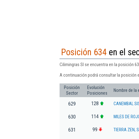
Posición 634
en el se
Cilimingras Sl se encuentra en la posición 6
A continuación podrá consultar la posición e
Posición
Evolución
Nombre de la
Sector
Posiciones
128
629
CANEMBAL SIS
114
630
MILES DE ROJO
99
631
TIERRA ZEN, 