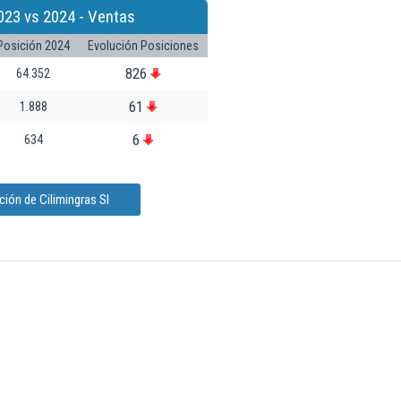
023 vs 2024 - Ventas
Posición 2024
Evolución Posiciones
826
64.352
61
1.888
6
634
ión de Cilimingras Sl