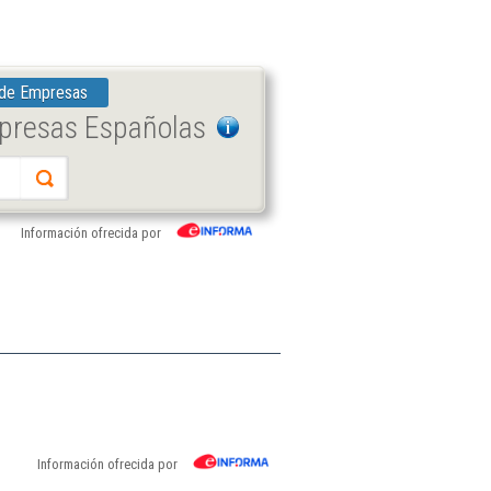
 de Empresas
mpresas Españolas
Información ofrecida por
Información ofrecida por