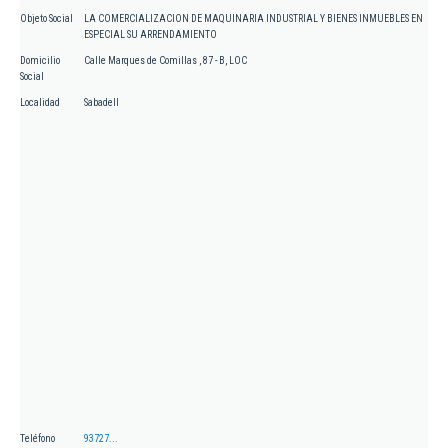
Objeto Social
LA COMERCIALIZACION DE MAQUINARIA INDUSTRIAL Y BIENES INMUEBLES EN
ESPECIAL SU ARRENDAMIENTO
Domicilio
Calle Marques de Comillas , 87 - B, LOC
Social
Localidad
Sabadell
Teléfono
93727...