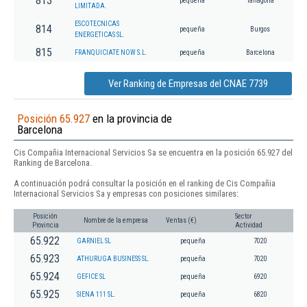
813
pequeña
Tarragona
LIMITADA.
ESCOTECNICAS
814
pequeña
Burgos
ENERGETICAS SL.
815
FRANQUICIATE NOW S.L.
pequeña
Barcelona
Ver Ranking de Empresas del CNAE 7739
Posición 65.927
en la provincia de
Barcelona
Cis Compañia Internacional Servicios Sa se encuentra en la posición 65.927 del
Ranking de Barcelona.
A continuación podrá consultar la posición en el ranking de Cis Compañia
Internacional Servicios Sa y empresas con posiciones similares:
Posición
Sector
Nombre de la empresa
Ventas (€)
Provincia
Actividad
65.922
GARNIEL SL
pequeña
7020
65.923
ATHURUGA BUSINESS SL.
pequeña
7020
65.924
GEFICE SL
pequeña
6920
65.925
SIENA 111 SL.
pequeña
6820