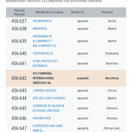
Internacional Servicios Sa y empresas con posiciones similares:
Posición
Nombre de la empresa
Ventas (€)
Provincia
Nacional
456.637
INGRAPRINT SL.
pequeña
Sevilla
456.638
MATRON SL
pequeña
Madrid
INGENIERIA DE
456.639
ALUMBRADO Y
pequeña
Madrid
BALIZAMIENTO SL.
456.640
GESTENAVAL SL
pequeña
Pontevedra
VIDAL PROYECTOS Y
456.641
pequeña
Barcelona
SISTEMAS SL.
CIS COMPAÑIA
456.642
INTERNACIONAL
pequeña
Barcelona
SERVICIOS SA
456.643
LIBRERIA GARCE SL
pequeña
Orense
456.644
ATELIER LIVING HOMES SL.
pequeña
Madrid
COMPATIBLES VALENCIA
456.645
pequeña
Valencia
SOCIEDAD LIMITADA.
456.646
GRUPASTUR SL
pequeña
Asturias
FUERTEVENTURA OASIS
456.647
pequeña
Palmas (las)
PARK SL.