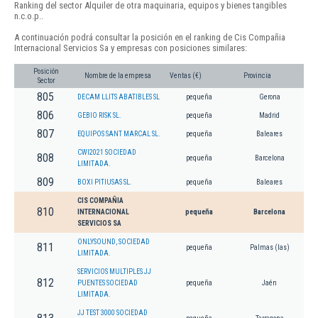
Ranking del sector Alquiler de otra maquinaria, equipos y bienes tangibles
n.c.o.p..
A continuación podrá consultar la posición en el ranking de Cis Compañia
Internacional Servicios Sa y empresas con posiciones similares:
Posición
Nombre de la empresa
Ventas (€)
Provincia
Sector
805
DECAM LLITS ABATIBLES SL
pequeña
Gerona
806
GEBIO RISK SL.
pequeña
Madrid
807
EQUIPOS SANT MARCAL SL.
pequeña
Baleares
CWI2021 SOCIEDAD
808
pequeña
Barcelona
LIMITADA.
809
BOXI PITIUSAS SL.
pequeña
Baleares
CIS COMPAÑIA
810
INTERNACIONAL
pequeña
Barcelona
SERVICIOS SA
ONLYSOUND, SOCIEDAD
811
pequeña
Palmas (las)
LIMITADA.
SERVICIOS MULTIPLES JJ
812
PUENTES SOCIEDAD
pequeña
Jaén
LIMITADA.
JJ TEST 3000 SOCIEDAD