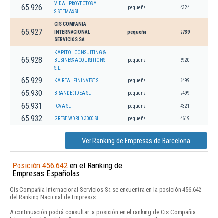
VIDAL PROYECTOS Y
65.926
pequeña
4324
SISTEMAS SL.
CIS COMPAÑIA
65.927
INTERNACIONAL
pequeña
7739
SERVICIOS SA
KAPITOL CONSULTING &
65.928
BUSINESS ACQUISITIONS
pequeña
6920
S.L.
65.929
KA REAL FININVEST SL
pequeña
6499
65.930
BRANDEDIDEA SL.
pequeña
7499
65.931
ICVA SL
pequeña
4321
65.932
GRESE WORLD 3000 SL
pequeña
4619
Ver Ranking de Empresas de Barcelona
Posición 456.642
en el Ranking de
Empresas Españolas
Cis Compañia Internacional Servicios Sa se encuentra en la posición 456.642
del Ranking Nacional de Empresas.
A continuación podrá consultar la posición en el ranking de Cis Compañia