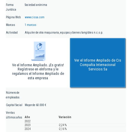
Forma
Sociedad anónima
Jurídica
Página Web
www.cissa.com
Marcas
1 marcas
Actividad
Alquiler de otra maquinaria, equipos y bienes tangibles n.c.o.p.
Ver el Informe Ampliado de Cis
Compañia Internacional
Ve el Informe Ampliado. ¡Es gratis!
Regístrese en eInforma y le
Servicios Sa
regalamos el Informe Ampliado de
esta empresa
Número de
empleados
Capital Social
Mayor de 60.000 €
Ventas
Año
Variación
últimos años
2022
2023
-2,24 %
2024
-2,16 %