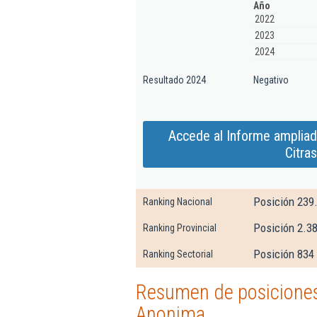
Año
2022
2023
2024
Resultado 2024
Negativo
Accede al Informe amplia
Citra
Posición 239
Ranking Nacional
Posición 2.38
Ranking Provincial
Posición 834 
Ranking Sectorial
Resumen de posiciones
Anonima