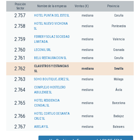
Posición
Nombre de la empresa
Ventas (€)
Provincia
Sector
2.757
HOTEL PUNTA DEL ESTE SL
mediana
Coruña
HOTEL NUEVO VICHONA
2.758
mediana
Pontevedra
SL
FERRER Y SOLAZ SOCIEDAD
2.759
mediana
Valencia
LIMITADA.
2.760
LECONIL SRL
mediana
Granada
2.761
BELU RESTAURACION SL
mediana
Coruña
CLAUSTROS Y ESTANCIAS
2.762
mediana
Sevilla
SL
2.763
SOHO BOUTIQUE JEREZ SL.
mediana
Málaga
COMPLEJO HOSTELERO
2.764
mediana
Ávila
ABULENSE SL
HOTEL RESIDENCIA
2.765
mediana
Barcelona
CONDAL SL
HOTEL CORTIJO DE SANTA
2.766
mediana
Badajoz
CRUZ SL
2.767
ABELAY SL
mediana
Baleares