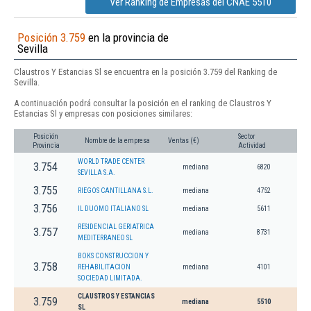
Ver Ranking de Empresas del CNAE 5510
Posición 3.759
en la provincia de
Sevilla
Claustros Y Estancias Sl se encuentra en la posición 3.759 del Ranking de
Sevilla.
A continuación podrá consultar la posición en el ranking de Claustros Y
Estancias Sl y empresas con posiciones similares:
Posición
Sector
Nombre de la empresa
Ventas (€)
Provincia
Actividad
WORLD TRADE CENTER
3.754
mediana
6820
SEVILLA S.A.
3.755
RIEGOS CANTILLANA S.L.
mediana
4752
3.756
IL DUOMO ITALIANO SL
mediana
5611
RESIDENCIAL GERIATRICA
3.757
mediana
8731
MEDITERRANEO SL
BOKS CONSTRUCCION Y
3.758
REHABILITACION
mediana
4101
SOCIEDAD LIMITADA.
CLAUSTROS Y ESTANCIAS
3.759
mediana
5510
SL