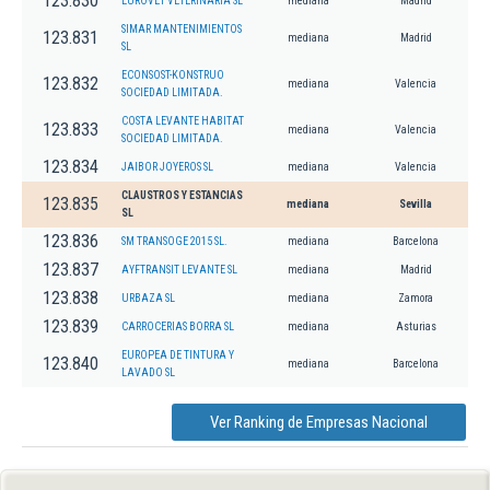
123.830
EUROVET VETERINARIA SL
mediana
Madrid
SIMAR MANTENIMIENTOS
123.831
mediana
Madrid
SL
ECONSOST-KONSTRUO
123.832
mediana
Valencia
SOCIEDAD LIMITADA.
COSTA LEVANTE HABITAT
123.833
mediana
Valencia
SOCIEDAD LIMITADA.
123.834
JAIBOR JOYEROS SL
mediana
Valencia
CLAUSTROS Y ESTANCIAS
123.835
mediana
Sevilla
SL
123.836
SM TRANSOGE 2015 SL.
mediana
Barcelona
123.837
AYFTRANSIT LEVANTE SL
mediana
Madrid
123.838
URBAZA SL
mediana
Zamora
123.839
CARROCERIAS BORRA SL
mediana
Asturias
EUROPEA DE TINTURA Y
123.840
mediana
Barcelona
LAVADO SL
Ver Ranking de Empresas Nacional