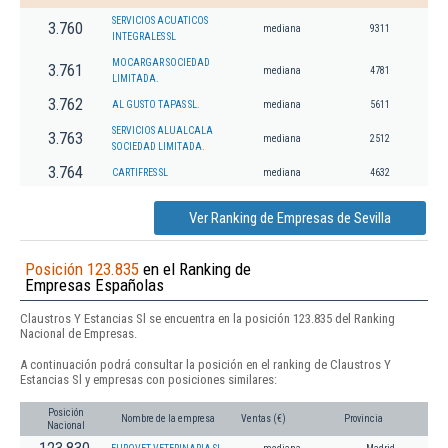
SERVICIOS ACUATICOS
3.760
mediana
9311
INTEGRALES SL
MOCARGAR SOCIEDAD
3.761
mediana
4781
LIMITADA.
3.762
AL GUSTO TAPAS SL.
mediana
5611
SERVICIOS ALUALCALA
3.763
mediana
2512
SOCIEDAD LIMITADA.
3.764
CARTIFRES SL
mediana
4632
Ver Ranking de Empresas de Sevilla
Posición 123.835
en el Ranking de
Empresas Españolas
Claustros Y Estancias Sl se encuentra en la posición 123.835 del Ranking
Nacional de Empresas.
A continuación podrá consultar la posición en el ranking de Claustros Y
Estancias Sl y empresas con posiciones similares:
Posición
Nombre de la empresa
Ventas (€)
Provincia
Nacional