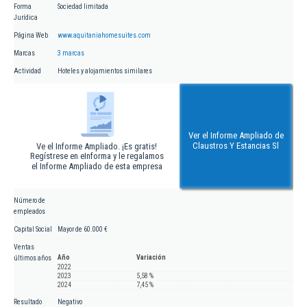
Forma
Sociedad limitada
Jurídica
Página Web
www.aquitaniahomesuites.com
Marcas
3 marcas
Actividad
Hoteles y alojamientos similares
Ver el Informe Ampliado de
Claustros Y Estancias Sl
Ve el Informe Ampliado. ¡Es gratis!
Regístrese en eInforma y le regalamos
el Informe Ampliado de esta empresa
Número de
empleados
Capital Social
Mayor de 60.000 €
Ventas
Año
Variación
últimos años
2022
2023
5,58 %
2024
7,45 %
Resultado
Negativo