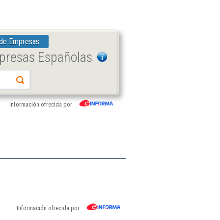
 de Empresas
mpresas Españolas
Información ofrecida por
Información ofrecida por