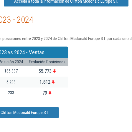
Acceda a toda la información de Clifton Mcdonald Europe S.l.
023 - 2024
 posiciones entre 2023 y 2024 de Clifton Mcdonald Europe S.l. por cada uno d
023 vs 2024 - Ventas
Posición 2024
Evolución Posiciones
55.773
185.337
1.812
5.293
79
233
Clifton Mcdonald Europe S.l.