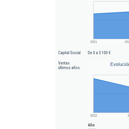
2021
20
Capital Social
De 0 a 3.100 €
Ventas
Evolució
últimos años
2022
Año