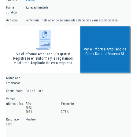
Forma
Sociedad limitada
Jurídica
Actividad
Fontanería, instalación de sistemas de calefacción y aire acondicionado
Ver el Informe Ampliado de
Clima Dorado Moreno Sl.
Ve el Informe Ampliado. ¡Es gratis!
Regístrese en eInforma y le regalamos
el Informe Ampliado de esta empresa
Número de
empleados
Capital Social
De 0 a 3.100 €
Ventas
Año
Variación
últimos años
2023
2024
9,76 %
Resultado
Positivo
2025