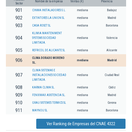
Nombre de la empresa
Ventas (€)
Provincia
Sector
901
CINMA INSTALADORES S.L.
mediana
Badajoz
902
EXTINTORES LA UNION SL
mediana
Madrid
903
CASA ROSET SL
mediana
Barcelona
KLIMIA MANTENIMENT
904
SYSTEMS SOCIEDAD
mediana
Valencia
LIMITADA.
905
REFRICOL DE ALICANTE SL
mediana
Alicante
CLIMA DORADO MORENO
906
mediana
Madrid
SL.
CLIMA SISTEMAS E
907
INSTALACIONES SOCIEDAD
mediana
Ciudad Real
LIMITADA.
908
KARMA CLIMA SL.
mediana
Cádiz
909
FENIXMAX ASISTENCIA SL.
mediana
Madrid
910
GRAU SISTEMES TERMICS SL
mediana
Gerona
911
MAYNOU SL
mediana
Barcelona
Ver Ranking de Empresas del CNAE 4322