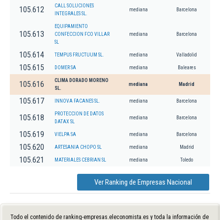
CALL SOLUCIONES
105.612
mediana
Barcelona
INTEGRALES SL.
EQUIPAMIENTO
105.613
CONFECCION FCO VILLAR
mediana
Barcelona
SL
105.614
TEMPUS FRUCTUUM SL.
mediana
Valladolid
105.615
DOMER SA
mediana
Baleares
CLIMA DORADO MORENO
105.616
mediana
Madrid
SL.
105.617
INNOVA FACANES SL.
mediana
Barcelona
PROTECCION DE DATOS
105.618
mediana
Barcelona
DATAX SL
105.619
VIELPA SA
mediana
Barcelona
105.620
ARTESANIA CHOPO SL
mediana
Madrid
105.621
MATERIALES CEBRIAN SL
mediana
Toledo
Ver Ranking de Empresas Nacional
Todo el contenido de ranking-empresas.eleconomista.es y toda la información de