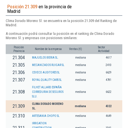
Posición 21.309
en la provincia de
Madrid
Clima Dorado Moreno Sl. se encuentra en la posición 21.309 del Ranking de
Madrid.
A continuación podrá consultar la posición en el ranking de Clima Dorado
Moreno Sl. y empresas con posiciones similares:
Posición
Sector
Nombre de la empresa
Ventas (€)
Provincia
Actividad
21.304
MAJUELOS IBERIA SL.
mediana
4617
21.305
MECANIZADOS RUIGAR SL
mediana
2410
21.306
CEVECO AUDITORES SL
mediana
6629
21.307
ROYAL QUALITY CARS SL
mediana
4781
FILHET ALLARD ESPAÑA
21.308
CORREDURIA DE SEGUROS
mediana
6622
SLU.
CLIMA DORADO MORENO
21.309
mediana
4322
SL.
21.310
ARTESANIA CHOPO SL
mediana
4649
IRRIGATION
21.311
CONSTRUCTION
mediana
1061