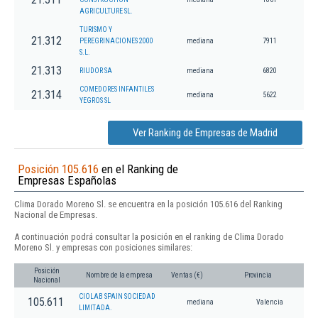
AGRICULTURE SL.
TURISMO Y
21.312
PEREGRINACIONES 2000
mediana
7911
S.L.
21.313
RIUDOR SA
mediana
6820
COMEDORES INFANTILES
21.314
mediana
5622
YEGROS SL
Ver Ranking de Empresas de Madrid
Posición 105.616
en el Ranking de
Empresas Españolas
Clima Dorado Moreno Sl. se encuentra en la posición 105.616 del Ranking
Nacional de Empresas.
A continuación podrá consultar la posición en el ranking de Clima Dorado
Moreno Sl. y empresas con posiciones similares:
Posición
Nombre de la empresa
Ventas (€)
Provincia
Nacional
CIOLAB SPAIN SOCIEDAD
105.611
mediana
Valencia
LIMITADA.