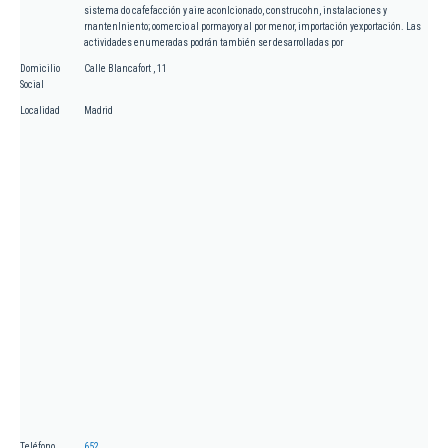
sistema do cafefacción y aire aconlcionado, construcohn, instalaciones y
rnantenlniento; oomercio al pormayory al por menor, importación yexportación. Las
actividades enumeradas podrán también ser desarrolladas por
Domicilio
Calle Blancafort , 11
Social
Localidad
Madrid
Teléfono
652.....