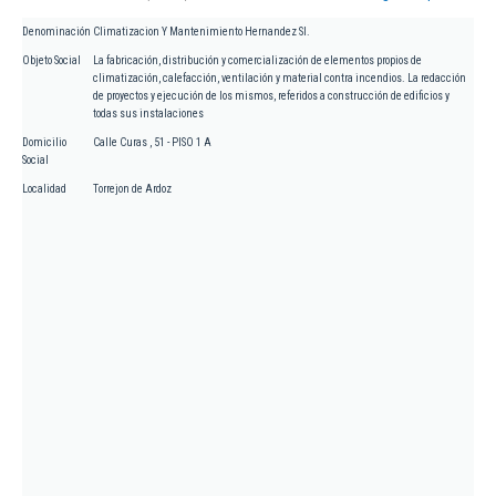
Denominación
Climatizacion Y Mantenimiento Hernandez Sl.
Objeto Social
La fabricación, distribución y comercialización de elementos propios de
climatización, calefacción, ventilación y material contra incendios. La redacción
de proyectos y ejecución de los mismos, referidos a construcción de edificios y
todas sus instalaciones
Domicilio
Calle Curas , 51 - PISO 1 A
Social
Localidad
Torrejon de Ardoz