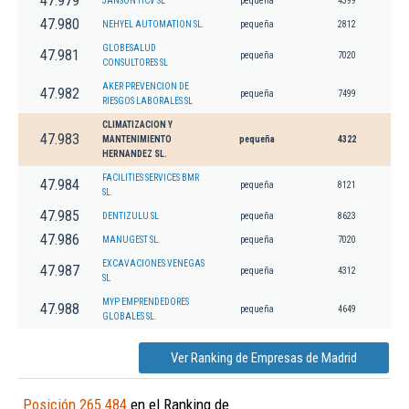
47.979
JANSON HCV SL
pequeña
4399
47.980
NEHYEL AUTOMATION SL.
pequeña
2812
GLOBESALUD
47.981
pequeña
7020
CONSULTORES SL
AKER PREVENCION DE
47.982
pequeña
7499
RIESGOS LABORALES SL
CLIMATIZACION Y
47.983
MANTENIMIENTO
pequeña
4322
HERNANDEZ SL.
FACILITIES SERVICES BMR
47.984
pequeña
8121
SL.
47.985
DENTIZULU SL
pequeña
8623
47.986
MANUGEST SL.
pequeña
7020
EXCAVACIONES VENEGAS
47.987
pequeña
4312
SL
MYP EMPRENDEDORES
47.988
pequeña
4649
GLOBALES SL.
Ver Ranking de Empresas de Madrid
Posición 265.484
en el Ranking de