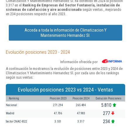
Climatizacion Y Mantenimiento Hernandez Sl. ha obtenido en 2024 la posición
3.317 en el
Ranking de Empresas del Sector Fontanería, instalación de
sistemas de calefacción y aire acondicionado
según ventas , mejorando
en 234 posiciones respecto al año 2023.
Acceda a toda la información de Climatizacion Y
Mantenimiento Hernandez Sl.
Evolución posiciones 2023 - 2024
Información ofrecida por
A continuación le mostramos la evolución de posiciones entre 2023 y 2024 de
Climatizacion Y Mantenimiento Hernandez Sl. por cada uno de los rankings
según sus ventas:
Evolución posiciones 2023 vs 2024 - Ventas
Ranking
Posición 2023
Posición 2024
Evolución Posiciones
5.810
Nacional
271.294
265.484
277
Madrid
47.706
47.983
234
Sector CNAE 4322
3.551
3.317