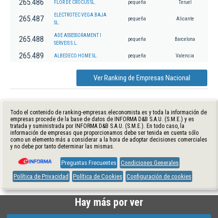
265.486
FLOR DE CROCUS SL.
pequeña
Teruel
ELECTROTEC VEGA BAJA
265.487
pequeña
Alicante
SL.
ADE ASSESSORAMENT I
265.488
pequeña
Barcelona
SERVEIS S.L.
265.489
ALBEDECO HOME SL.
pequeña
Valencia
Ver Ranking de Empresas Nacional
Todo el contenido de ranking-empresas.eleconomista.es y toda la información de
empresas procede de la base de datos de INFORMA D&B S.A.U. (S.M.E.) y es
tratada y suministrada por INFORMA D&B S.A.U. (S.M.E.). En todo caso, la
información de empresas que proporcionamos debe ser tenida en cuenta sólo
como un elemento más a considerar a la hora de adoptar decisiones comerciales
y no debe por tanto determinar las mismas.
Preguntas Frecuentes
Condiciones Generales
Política de Privacidad
Política de Cookies
Configuración de cookies
Hay más por ver