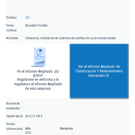
Teléfono
657.....
Forma
Sociedad limitada
Jurídica
Actividad
Fontanería, instalación de sistemas de calefacción y aire acondicionado
Ver el Informe Ampliado de
Climatizacion Y Mantenimiento
Ve el Informe Ampliado. ¡Es
gratis!
Hernandez Sl.
Regístrese en eInforma y le
regalamos el Informe Ampliado
de esta empresa
Número de
empleados
Capital Social
De 0 a 3.100 €
Ventas
Año
Variación
últimos años
2023