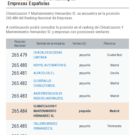
Empresas Españolas
Climatizacion Y Mantenimiento Hernandez Sl. se encuentra en la posición
265.484 del Ranking Nacional de Empresas.
A continuación podrá consultar la posición en el ranking de Climatizacion Y
Mantenimiento Hernandez Sl. y empresas con posiciones similares:
Posición
Nombre de la empresa
Ventas (€)
Provincia
Nacional
CHACALOS SOCIEDAD
265.479
pequeña
Ciudad Real
LIMITADA
265.480
NEHYEL AUTOMATION SL.
pequeña
Madrid
265.481
ALFACOLOR, S.L.
pequeña
Coruña
GLOBESALUD
265.482
pequeña
Madrid
CONSULTORES SL
AKER PREVENCION DE
265.483
pequeña
Madrid
RIESGOS LABORALES SL
CLIMATIZACION Y
265.484
MANTENIMIENTO
pequeña
Madrid
HERNANDEZ SL.
TALLERES MENDEZ
265.485
pequeña
Pontevedra
FERNANDEZ SL