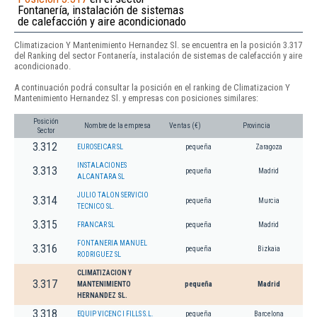
Fontanería, instalación de sistemas
de calefacción y aire acondicionado
Climatizacion Y Mantenimiento Hernandez Sl. se encuentra en la posición 3.317
del Ranking del sector Fontanería, instalación de sistemas de calefacción y aire
acondicionado.
A continuación podrá consultar la posición en el ranking de Climatizacion Y
Mantenimiento Hernandez Sl. y empresas con posiciones similares:
Posición
Nombre de la empresa
Ventas (€)
Provincia
Sector
3.312
EUROSEICAR SL
pequeña
Zaragoza
INSTALACIONES
3.313
pequeña
Madrid
ALCANTARA SL
JULIO TALON SERVICIO
3.314
pequeña
Murcia
TECNICO SL.
3.315
FRANCAR SL
pequeña
Madrid
FONTANERIA MANUEL
3.316
pequeña
Bizkaia
RODRIGUEZ SL
CLIMATIZACION Y
3.317
MANTENIMIENTO
pequeña
Madrid
HERNANDEZ SL.
3.318
EQUIP VICENC I FILLS S.L.
pequeña
Barcelona