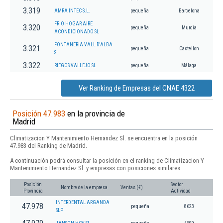
3.319
AMRA INTEC S.L.
pequeña
Barcelona
FRIO HOGAR AIRE
3.320
pequeña
Murcia
ACONDICIONADO SL
FONTANERIA VALL D'ALBA
3.321
pequeña
Castellon
SL
3.322
RIEGOS VALLEJO SL
pequeña
Málaga
Ver Ranking de Empresas del CNAE 4322
Posición 47.983
en la provincia de
Madrid
Climatizacion Y Mantenimiento Hernandez Sl. se encuentra en la posición
47.983 del Ranking de Madrid.
A continuación podrá consultar la posición en el ranking de Climatizacion Y
Mantenimiento Hernandez Sl. y empresas con posiciones similares:
Posición
Sector
Nombre de la empresa
Ventas (€)
Provincia
Actividad
INTERDENTAL ARGANDA
47.978
pequeña
8623
SLP