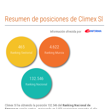
Resumen de posiciones de Climex Sl
Información ofrecida por
465
4.622
Ranking Sectorial
Ranking Murcia
132.546
Ranking Nacional
Climex Sl ha obtenido la posición 132.546 del
Ranking Nacional de
Empresas
según ventas , mejorando en 2.971 posiciones respecto al año