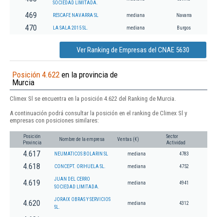
SOCIEDAD LIMITADA.
469
RESCAFE NAVARRA SL
mediana
Navarra
470
LA SALA 2015 SL.
mediana
Burgos
Ver Ranking de Empresas del CNAE 5630
Posición 4.622
en la provincia de
Murcia
Climex Sl se encuentra en la posición 4.622 del Ranking de Murcia.
A continuación podrá consultar la posición en el ranking de Climex Sl y
empresas con posiciones similares:
Posición
Sector
Nombre de la empresa
Ventas (€)
Provincia
Actividad
4.617
NEUMATICOS BOLARIN SL
mediana
4783
4.618
CONCEPT. ORIHUELA SL.
mediana
4752
JUAN DEL CERRO
4.619
mediana
4941
SOCIEDAD LIMITADA.
JORAIX OBRAS Y SERVICIOS
4.620
mediana
4312
SL.