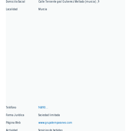
Domicilio Social
Calle Teniente gral Gutierrez Mellado (murcia) , 9
Localidad
Murcia
Teléfono
96890...
Forma Jurídica
Sociedad limitada
Página Web
www.grupotemporaneo.com
Actividad
Servicios de bebidas