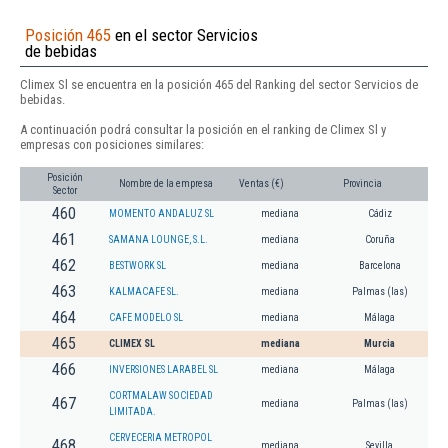
Posición 465
en el sector Servicios
de bebidas
Climex Sl se encuentra en la posición 465 del Ranking del sector Servicios de
bebidas.
A continuación podrá consultar la posición en el ranking de Climex Sl y
empresas con posiciones similares:
Posición
Nombre de la empresa
Ventas (€)
Provincia
Sector
460
MOMENTO ANDALUZ SL
mediana
Cádiz
461
SAMANA LOUNGE, S.L.
mediana
Coruña
462
BESTWORK SL
mediana
Barcelona
463
KALMACAFE SL.
mediana
Palmas (las)
464
CAFE MODELO SL
mediana
Málaga
465
CLIMEX SL
mediana
Murcia
466
INVERSIONES LARABEL SL
mediana
Málaga
CORTMALAW SOCIEDAD
467
mediana
Palmas (las)
LIMITADA.
CERVECERIA METROPOL
468
mediana
Sevilla