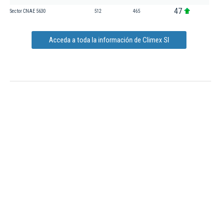
47
Sector CNAE 5630
512
465
Acceda a toda la información de Climex Sl