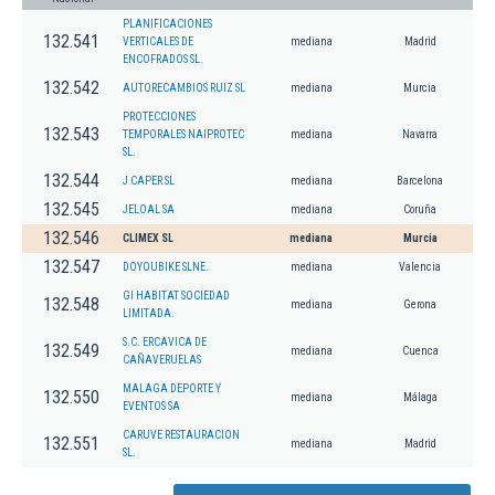
PLANIFICACIONES
132.541
VERTICALES DE
mediana
Madrid
ENCOFRADOS SL.
132.542
AUTORECAMBIOS RUIZ SL
mediana
Murcia
PROTECCIONES
132.543
TEMPORALES NAIPROTEC
mediana
Navarra
SL.
132.544
J CAPER SL
mediana
Barcelona
132.545
JELOAL SA
mediana
Coruña
132.546
CLIMEX SL
mediana
Murcia
132.547
DOYOUBIKE SLNE.
mediana
Valencia
GI HABITAT SOCIEDAD
132.548
mediana
Gerona
LIMITADA.
S.C. ERCAVICA DE
132.549
mediana
Cuenca
CAÑAVERUELAS
MALAGA DEPORTE Y
132.550
mediana
Málaga
EVENTOS SA
CARUVE RESTAURACION
132.551
mediana
Madrid
SL.