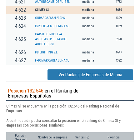
4.621
AUTORECAMBIOS RUIZ SL
mediana
4782
4.622
CLIMEX SL
mediana
5630
4.623
OBRAS CARSAN 2002 SL
mediana
4399
4.624
ESPECIERA MURCIANA SL
mediana
1089
CARRILLO & DOLERA
4.625
ASESORES TRIBUTARIOS
mediana
6920
ABOGADOS SL
4.626
PB LIGHTING S.L.
mediana
4647
4.627
FRIOMAR CARTAGENA SL
mediana
4322
Ver Ranking de Empresas de Murcia
Posición 132.546
en el Ranking de
Empresas Españolas
Climex Sl se encuentra en la posición 132.546 del Ranking Nacional de
Empresas.
A continuación podrá consultar la posición en el ranking de Climex Sl y
empresas con posiciones similares:
Posición
Nombre de la empresa
Ventas (€)
Provincia
Nacional