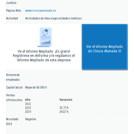
Jurídica
Página Web
www.clinicaalameda.es
Actividad
Actividades de otras especialidades médicas
Ver el Informe Ampliado
de Clinica Alameda Sl
Ve el Informe Ampliado. ¡Es gratis!
Regístrese en eInforma y le regalamos el
Informe Ampliado de esta empresa
Número de
empleados
Capital Social
Mayor de 60.000 €
Ventas
Año
Variación
últimos años
2022
2023
42,75 %
2024
28,02 %
Resultado
Negativo
2024