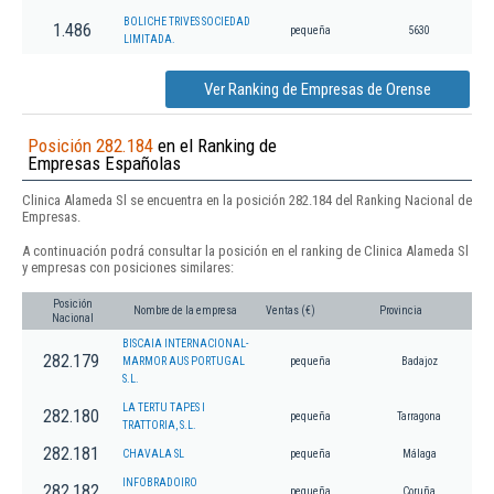
BOLICHE TRIVES SOCIEDAD
1.486
pequeña
5630
LIMITADA.
Ver Ranking de Empresas de Orense
Posición 282.184
en el Ranking de
Empresas Españolas
Clinica Alameda Sl se encuentra en la posición 282.184 del Ranking Nacional de
Empresas.
A continuación podrá consultar la posición en el ranking de Clinica Alameda Sl
y empresas con posiciones similares:
Posición
Nombre de la empresa
Ventas (€)
Provincia
Nacional
BISCAIA INTERNACIONAL-
282.179
MARMOR AUS PORTUGAL
pequeña
Badajoz
S.L.
LA TERTU TAPES I
282.180
pequeña
Tarragona
TRATTORIA, S.L.
282.181
CHAVALA SL
pequeña
Málaga
INFOBRADOIRO
282.182
pequeña
Coruña