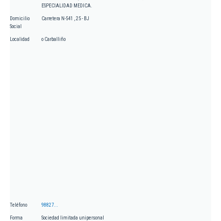
ESPECIALIDAD MEDICA.
Domicilio
Carretera N-541 , 25 - BJ
Social
Localidad
o Carballiño
Teléfono
98827...
Forma
Sociedad limitada unipersonal