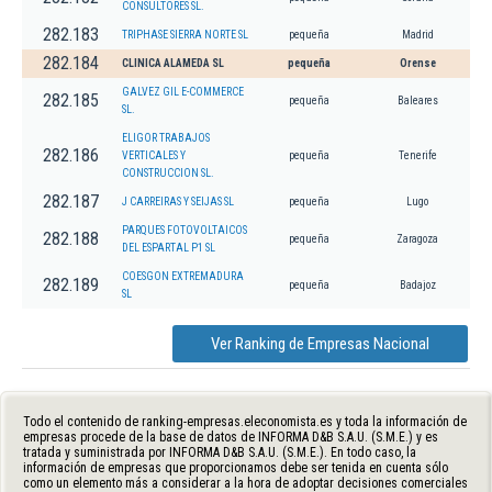
CONSULTORES SL.
282.183
TRIPHASE SIERRA NORTE SL
pequeña
Madrid
282.184
CLINICA ALAMEDA SL
pequeña
Orense
GALVEZ GIL E-COMMERCE
282.185
pequeña
Baleares
SL.
ELIGOR TRABAJOS
282.186
VERTICALES Y
pequeña
Tenerife
CONSTRUCCION SL.
282.187
J CARREIRAS Y SEIJAS SL
pequeña
Lugo
PARQUES FOTOVOLTAICOS
282.188
pequeña
Zaragoza
DEL ESPARTAL P1 SL
COESGON EXTREMADURA
282.189
pequeña
Badajoz
SL
Ver Ranking de Empresas Nacional
Todo el contenido de ranking-empresas.eleconomista.es y toda la información de
empresas procede de la base de datos de INFORMA D&B S.A.U. (S.M.E.) y es
tratada y suministrada por INFORMA D&B S.A.U. (S.M.E.). En todo caso, la
información de empresas que proporcionamos debe ser tenida en cuenta sólo
como un elemento más a considerar a la hora de adoptar decisiones comerciales