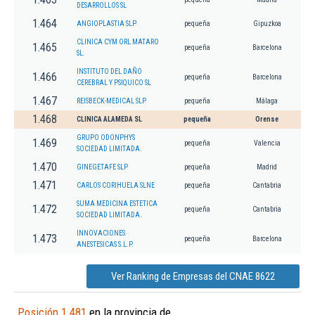
DESARROLLOS SL
1.464
ANGIOPLASTIA SLP
pequeña
Gipuzkoa
CLINICA CYM ORL MATARO
1.465
pequeña
Barcelona
SL.
INSTITUTO DEL DAÑO
1.466
pequeña
Barcelona
CEREBRAL Y PSIQUICO SL
1.467
REISBECK-MEDICAL SLP
pequeña
Málaga
1.468
CLINICA ALAMEDA SL
pequeña
Orense
GRUPO ODONPHYS
1.469
pequeña
Valencia
SOCIEDAD LIMITADA.
1.470
GINEGETAFE SLP
pequeña
Madrid
1.471
CARLOS CORIHUELA SLNE
pequeña
Cantabria
SUMA MEDICINA ESTETICA
1.472
pequeña
Cantabria
SOCIEDAD LIMITADA.
INNOVACIONES
1.473
pequeña
Barcelona
ANESTESICAS S.L.P.
Ver Ranking de Empresas del CNAE 8622
Posición 1.481
en la provincia de