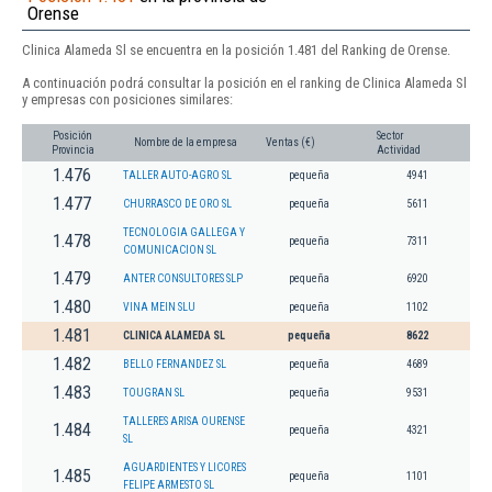
Orense
Clinica Alameda Sl se encuentra en la posición 1.481 del Ranking de Orense.
A continuación podrá consultar la posición en el ranking de Clinica Alameda Sl
y empresas con posiciones similares:
Posición
Sector
Nombre de la empresa
Ventas (€)
Provincia
Actividad
1.476
TALLER AUTO-AGRO SL
pequeña
4941
1.477
CHURRASCO DE ORO SL
pequeña
5611
TECNOLOGIA GALLEGA Y
1.478
pequeña
7311
COMUNICACION SL
1.479
ANTER CONSULTORES SLP
pequeña
6920
1.480
VINA MEIN SLU
pequeña
1102
1.481
CLINICA ALAMEDA SL
pequeña
8622
1.482
BELLO FERNANDEZ SL
pequeña
4689
1.483
TOUGRAN SL
pequeña
9531
TALLERES ARISA OURENSE
1.484
pequeña
4321
SL
AGUARDIENTES Y LICORES
1.485
pequeña
1101
FELIPE ARMESTO SL