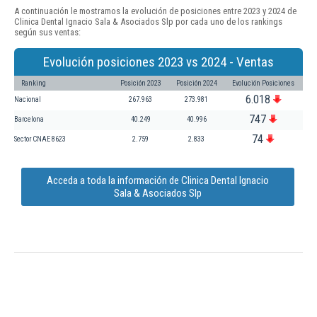
A continuación le mostramos la evolución de posiciones entre 2023 y 2024 de
Clinica Dental Ignacio Sala & Asociados Slp por cada uno de los rankings
según sus ventas:
Evolución posiciones 2023 vs 2024 - Ventas
Ranking
Posición 2023
Posición 2024
Evolución Posiciones
6.018
Nacional
267.963
273.981
747
Barcelona
40.249
40.996
74
Sector CNAE 8623
2.759
2.833
Acceda a toda la información de Clinica Dental Ignacio
Sala & Asociados Slp