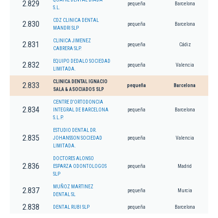
2.829
pequeña
Barcelona
S.L.
CDZ CLINICA DENTAL
2.830
pequeña
Barcelona
MANDRI SLP
CLINICA JIMENEZ
2.831
pequeña
Cádiz
CABRERA SLP.
EQUIPO DEDALO SOCIEDAD
2.832
pequeña
Valencia
LIMITADA.
CLINICA DENTAL IGNACIO
2.833
pequeña
Barcelona
SALA & ASOCIADOS SLP
CENTRE D'ORTODONCIA
2.834
INTEGRAL DE BARCELONA
pequeña
Barcelona
S.L.P.
ESTUDIO DENTAL DR.
2.835
JOHANSSON SOCIEDAD
pequeña
Valencia
LIMITADA.
DOCTORES ALONSO
2.836
ESPARZA ODONTOLOGOS
pequeña
Madrid
SLP
MUÑOZ MARTINEZ
2.837
pequeña
Murcia
DENTAL SL
2.838
DENTAL RUBI SLP
pequeña
Barcelona