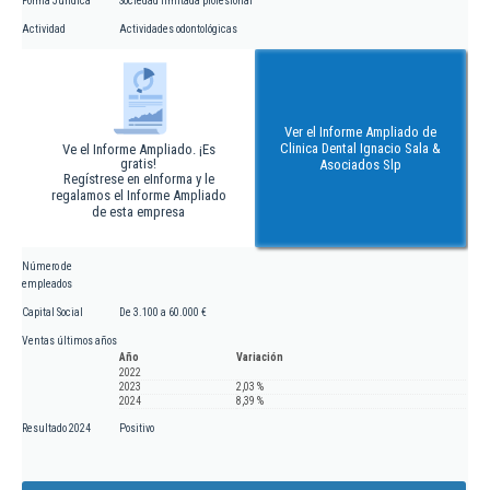
Forma Jurídica
Sociedad limitada profesional
Actividad
Actividades odontológicas
Ver el Informe Ampliado de
Clinica Dental Ignacio Sala &
Ve el Informe Ampliado. ¡Es
gratis!
Asociados Slp
Regístrese en eInforma y le
regalamos el Informe Ampliado
de esta empresa
Número de
empleados
Capital Social
De 3.100 a 60.000 €
Ventas últimos años
Año
Variación
2022
2023
2,03 %
2024
8,39 %
Resultado 2024
Positivo