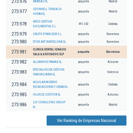
273.976
RAMEAU SL
pequeña
Madrid
ODONNELL TIENDA 24
273.977
pequeña
Madrid
HORAS SL.
ARCO GESTION
273.978
491.353
Córdoba
DOCUMENTAL S.L.
273.979
GRUPO DYMA 2020 S.L.
pequeña
Barcelona
273.980
STICK ART BARCELONA SL.
pequeña
Barcelona
CLINICA DENTAL IGNACIO
273.981
pequeña
Barcelona
SALA & ASOCIADOS SLP
273.982
ALUMINIOS PAMAX SL.
pequeña
Alicante
SPECIALHOUSE GESTION
273.983
pequeña
Valencia
INMOBILIARIA SL.
AGUILAR MORENO
273.984
pequeña
Córdoba
EXCAVACIONES Y OBRAS SL
273.985
HIJOS DE COSTOYA SL
pequeña
Asturias
CJF CONSULTING GROUP
273.986
pequeña
Madrid
SL.
Ver Ranking de Empresas Nacional